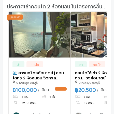
ประกาศเช่าคอนโด 2 ห้องนอน ในโครงการอื่นๆ ใกล้เคียง
เช่า
คอนโด
เช่า
คอนโด
🌊 อารมณ์ วงศ์อมาตย์ | คอน
คอนโดให้เช่า 2 ห้องน
โดหรู 2 ห้องนอน วิวทะเล
ตร.ม. วงศ์อมาตย์ พริวา
บางละมุง ชลบุรี
บางละมุง ชลบุรี
พร้อมลิฟต์ส่วนตัว
รีสอร์ท แอนด์ เรสซิเดน
2745039)
฿
100,000
฿
20,500
/ เดือน
/ เดือน
2 นอน
2 น้ำ
2 นอน
2 
82.63 ตร.ม.
82 ตร.ม.
ชั