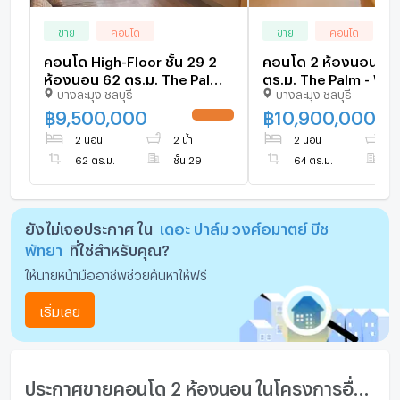
ขาย
คอนโด
ขาย
คอนโด
คอนโด High-Floor ชั้น 29 2
คอนโด 2 ห้องนอน ขน
ห้องนอน 62 ตร.ม. The Palm -
ตร.ม. The Palm - W
บางละมุง ชลบุรี
บางละมุง ชลบุรี
Wongamart Beach ใกล้
Beach ใกล้ Sanctuar
Sanctuary of Truth (ID
Truth (ID 1552358)
฿
9,500,000
฿
10,900,000
3041913)
2 นอน
2 น้ำ
2 นอน
2 
62 ตร.ม.
ชั้น 29
64 ตร.ม.
ชั
ยังไม่เจอประกาศ ใน
เดอะ ปาล์ม วงศ์อมาตย์ บีช
พัทยา
ที่ใช่สำหรับคุณ?
ให้นายหน้ามืออาชีพช่วยค้นหาให้ฟรี
เริ่มเลย
ประกาศขายคอนโด 2 ห้องนอน ในโครงการอื่นๆ ใกล้เคียง