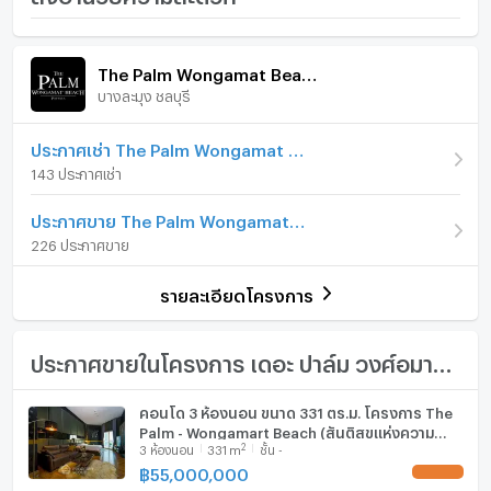
Beach Pattaya
ภายในห้อง
ภายในโครงการ
ราคา
21,000,000
The Palm Wongamat Beach Pattaya
(256,098 บาท/ตร.ม.)
บางละมุง ชลบุรี
เฟอร์นิเจอร์
อาคาร
ตึก A
โทรศัพท์บ้าน
ประกาศเช่า The Palm Wongamat Beach Pattaya
รูปแบบห้อง
2 ห้องนอน
143 ประกาศเช่า
เครื่องปรับอากาศ
ห้องอยู่ชั้นที่
44
ประกาศขาย The Palm Wongamat Beach Pattaya
เครื่องทำน้ำร้อน/น้ำอุ่น
226 ประกาศขาย
จำนวนห้องนอน
2 ห้องนอน
ประตูห้องระบบ digital lock
จำนวนห้องน้ำ
2 ห้องน้ำ
รายละเอียดโครงการ
อ่างอาบน้ำ
ขนาดพื้นที่ห้อง
82 ตร.ม.
TV
ประกาศขายในโครงการ เดอะ ปาล์ม วงศ์อมาตย์ บีช พัทยา
เตาปรุงอาหาร
คอนโด 3 ห้องนอน ขนาด 331 ตร.ม. โครงการ The
Palm - Wongamart Beach (สันติสุขแห่งความ
ตู้เย็น
2
3
ห้องนอน
331
m
ชั้น -
จริง) (ID 998162)
฿
55,000,000
เครื่องดูดควัน