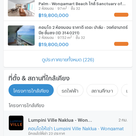
Palm - Wongamart Beach ใกล้ Sanctuary of
2
2
ห้องนอน
97
m
ชั้น 32
Truth (ID 3085373)
฿
19,800,000
คอนโด 2 ห้องนอน ราคาดี เดอะ ปาล์ม - วงศ์อามาตร์
บีช ชั้นสูง (ID 3140211)
2
2
ห้องนอน
97.52
m
ชั้น 32
฿
19,800,000
ดูประกาศขายทั้งหมด (226)
ที่ตั้ง & สถานที่ใกล้เคียง
โครงการใกล้เคียง
รถไฟฟ้า
สถานศึกษา
แหล่ง
โครงการใกล้เคียง
Lumpini Ville Naklua - Wongamat
2 กม.
คอนโดให้เช่า Lumpini Ville Naklua - Wongamat
มีคอนโดให้เช่า 23 ประกาศ