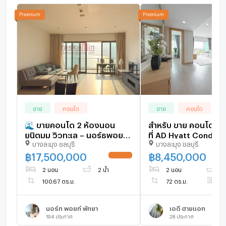
ขาย
คอนโด
ขาย
คอนโด
🌊 ขายคอนโด 2 ห้องนอน
สำหรับ ขาย คอนโด 2 
ยูนิตมุม วิวทะเล – นอร์ธพอยท์
ที่ AD Hyatt Condom
บางละมุง ชลบุรี
บางละมุง ชลบุรี
วงศ์อมาตย์ พัทยา
฿
17,500,000
฿
8,450,000
2 นอน
2 น้ำ
2 นอน
2 
100.67 ตร.ม.
72 ตร.ม.
ชั
นอร์ท พอยท์ พัทยา
เอดี ฮายแอท
194
ประกาศ
28
ประกาศ