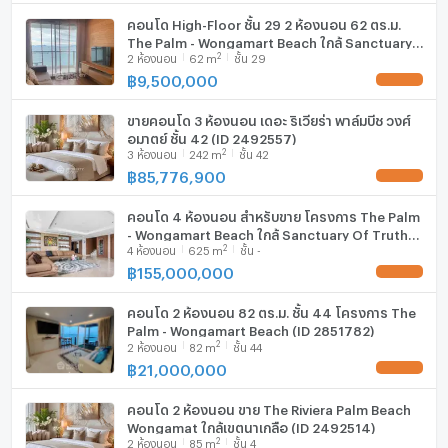
คอนโด High-Floor ชั้น 29 2 ห้องนอน 62 ตร.ม.
มีอินเตอร์เน็ตไร้สาย (Wi-Fi) ในห้องพัก
The Palm - Wongamart Beach ใกล้ Sanctuary
2
2
ห้องนอน
62
m
ชั้น 29
of Truth (ID 3041913)
เครื่องซักผ้า
฿
9,500,000
ไมโครเวฟ
ขายคอนโด 3 ห้องนอน เดอะ ริเวียร่า พาล์มบีช วงศ์
อมาตย์ ชั้น 42 (ID 2492557)
2
3
ห้องนอน
242
m
ชั้น 42
฿
85,776,900
คอนโด 4 ห้องนอน สำหรับขาย โครงการ The Palm
- Wongamart Beach ใกล้ Sanctuary Of Truth
2
4
ห้องนอน
625
m
ชั้น -
(ID 2322288)
฿
155,000,000
คอนโด 2 ห้องนอน 82 ตร.ม. ชั้น 44 โครงการ The
Palm - Wongamart Beach (ID 2851782)
2
2
ห้องนอน
82
m
ชั้น 44
฿
21,000,000
คอนโด 2 ห้องนอน ขาย The Riviera Palm Beach
Wongamat ใกล้เขตนาเกลือ (ID 2492514)
2
2
ห้องนอน
85
m
ชั้น 4