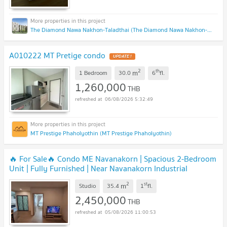
The Diamond Nawa Nakhon-Taladthai (The Diamond Nawa Nakhon-Taladthai)
A010222 MT Pretige condo
2
th
m
1 Bedroom
30.0
6
fl.
1,260,000
THB
06/08/2026 5:32:49
MT Prestige Phaholyothin (MT Prestige Phaholyothin)
🔥 For Sale🔥 Condo ME Navanakorn | Spacious 2-Bedroom
Unit | Fully Furnished | Near Navanakorn Industrial
Estate
2
st
m
Studio
35.4
1
fl.
2,450,000
THB
05/08/2026 11:00:53