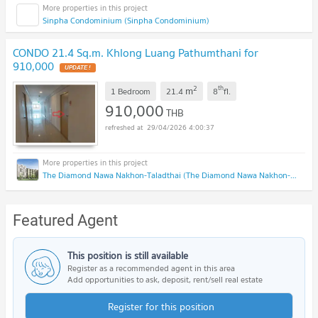
Sinpha Condominium (Sinpha Condominium)
CONDO 21.4 Sq.m. Khlong Luang Pathumthani for
910,000
2
th
m
1 Bedroom
21.4
8
fl.
910,000
THB
29/04/2026 4:00:37
The Diamond Nawa Nakhon-Taladthai (The Diamond Nawa Nakhon-Taladthai)
Featured Agent
This position is still available
Register as a recommended agent in this area
Add opportunities to ask, deposit, rent/sell real estate
Register for this position