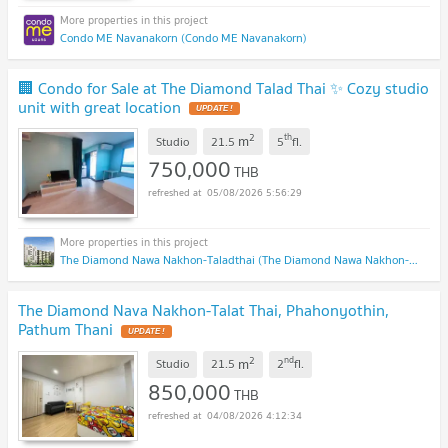
Condo ME Navanakorn (Condo ME Navanakorn)
🏢 Condo for Sale at The Diamond Talad Thai ✨ Cozy studio
unit with great location
2
th
m
Studio
21.5
5
fl.
750,000
THB
05/08/2026 5:56:29
The Diamond Nawa Nakhon-Taladthai (The Diamond Nawa Nakhon-Taladthai)
The Diamond Nava Nakhon-Talat Thai, Phahonyothin,
Pathum Thani
2
nd
m
Studio
21.5
2
fl.
850,000
THB
04/08/2026 4:12:34