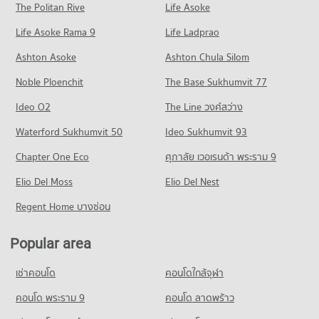
The Politan Rive
Life Asoke
Condo Khlog Luang Khlong Nung
Condo for Rent Talad Thai
Life Asoke Rama 9
PROJECT_COUNT
Life Ladprao
661 properties for rent
Condo for Rent near Khlog Luang Khlong Nung
Condo for Sale Talad Thai
Ashton Asoke
Ashton Chula Silom
306 properties for rent
302 properties for sale
Noble Ploenchit
The Base Sukhumvit 77
Condo for Sale near Khlog Luang Khlong Nung
Condo Tesco Lotus Navanakorn
132 properties for sale
Ideo O2
The Line วงศ์สว่าง
PROJECT_COUNT
Condo ์Navanakorn
Waterford Sukhumvit 50
Ideo Sukhumvit 93
Condo for Rent Tesco Lotus Navanakorn
PROJECT_COUNT
17 properties for rent
Chapter One Eco
ศุภาลัย เวอเรนด้า พระราม 9
Condo for Rent near ์Navanakorn
Condo for Sale Tesco Lotus Navanakorn
Elio Del Moss
25 properties for rent
Elio Del Nest
78 properties for sale
Condo for Sale near ์Navanakorn
Regent Home บางซ่อน
Condo Big C Super Center Navanakorn
136 properties for sale
PROJECT_COUNT
Popular area
Condo for Rent Big C Super Center Navanakorn
17 properties for rent
เช่าคอนโด
คอนโดใกล้จุฬา
Condo for Sale Big C Super Center Navanakorn
คอนโด พระราม 9
คอนโด ลาดพร้าว
86 properties for sale