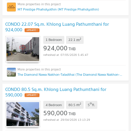
MT Prestige Phaholyothin (MT Prestige Phaholyothin)
CONDO 22.07 Sq.m. Khlong Luang Pathumthani for
924,000
2
m
1 Bedroom
22.1
924,000
THB
07/05/2026 5:45:47
The Diamond Nawa Nakhon-Taladthai (The Diamond Nawa Nakhon-Taladthai)
CONDO 80.5 Sq.m. Khlong Luang Pathumthani for
590,000
2
th
m
4 Bedroom
80.5
5
fl.
590,000
THB
29/04/2026 13:13:29