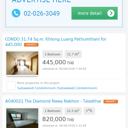
CONDO 31.74 Sq.m. Khlong Luang Pathumthani for
445,000
2
m
1 Bedroom
31.7
445,000
THB
06/08/2026 7:59:00
Suksawasdi Condominium (Suksawasdi Condominium)
A040021 The Diamond Nawa Nakhon - Taladthai
2
rd
m
1 Bedroom
21.5
3
fl.
820,000
THB
06/08/2026 5:32:49