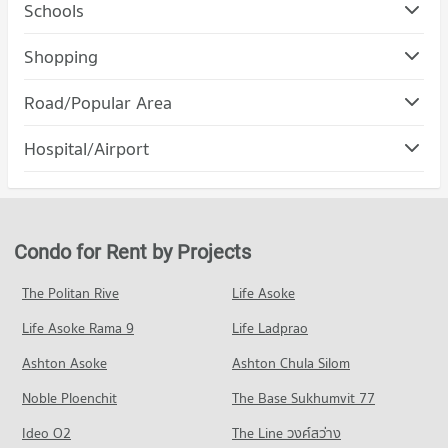
Schools
Shopping
Condo Rong Kluea Market Navanakorn
Road/Popular Area
PROJECT_COUNT
Condo Khlog Luang Khlong Nung
Hospital/Airport
Condo for Rent Rong Kluea Market Navanakorn
PROJECT_COUNT
10 properties for rent
Condo for Rent near Khlog Luang Khlong Nung
Condo for Sale Rong Kluea Market Navanakorn
305 properties for rent
55 properties for sale
Condo for Sale near Khlog Luang Khlong Nung
Condo for Rent by Projects
Condo Tesco Lotus Navanakorn
132 properties for sale
PROJECT_COUNT
The Politan Rive
Life Asoke
Condo Thap Khunchon 1 Road Pathum Thani
Condo for Rent Tesco Lotus Navanakorn
Life Asoke Rama 9
PROJECT_COUNT
Life Ladprao
18 properties for rent
Condo for Rent near Thap Khunchon 1 Road Pathum Thani
Condo for Sale Tesco Lotus Navanakorn
Ashton Asoke
Ashton Chula Silom
20 properties for rent
78 properties for sale
Noble Ploenchit
The Base Sukhumvit 77
Condo for Sale near Thap Khunchon 1 Road Pathum Thani
38 properties for sale
Ideo O2
The Line วงศ์สว่าง