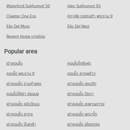
Condo ์Navanakorn
Waterford Sukhumvit 50
Ideo Sukhumvit 93
PROJECT_COUNT
Chapter One Eco
ศุภาลัย เวอเรนด้า พระราม 9
Condo for Rent near ์Navanakorn
Elio Del Moss
26 properties for rent
Elio Del Nest
Condo for Sale near ์Navanakorn
Regent Home บางซ่อน
136 properties for sale
Popular area
เช่าคอนโด
คอนโดใกล้จุฬา
คอนโด พระราม 9
คอนโด ลาดพร้าว
เช่าคอนโด รามคําแหง
เช่าคอนโด สุขุมวิท
คอนโดให้เช่า อ่อนนุช
เช่าคอนโด รัชดา
เช่าคอนโด แจ้งวัฒนะ
เช่าคอนโด สะพานควาย
เช่าคอนโด สาทร
เช่าคอนโด พญาไท
เช่าคอนโด ปิ่นเกล้า
เช่าคอนโด เมืองทอง