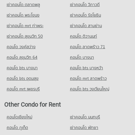
เช่าคอนโด ตลาดพลู
เช่าคอนโด วิภาวดี
เช่าคอนโด พระโขนง
เช่าคอนโด รัชโยธิน
เช่าคอนโด mrt ท่าพระ
เช่าคอนโด สามย่าน
เช่าคอนโด สุขุมวิท 50
คอนโด ติวานนท์
คอนโด วงศ์สว่าง
คอนโด ลาดพร้าว 71
คอนโด สุขุมวิท 64
คอนโด บางนา
คอนโด bts บางนา
คอนโด bts บางหว้า
คอนโด bts อุดมสุข
คอนโด mrt ลาดพร้าว
คอนโด mrt เพชรบุรี
คอนโด bts วงเวียนใหญ่
Other Condo for Rent
คอนโดเชียงใหม่
เช่าคอนโด นนทบุรี
คอนโด ภูเก็ต
เช่าคอนโด พัทยา