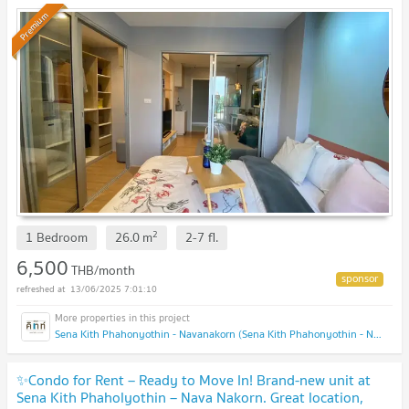
fully furnished.
Premium
2
1 Bedroom
26.0
m
2-7
fl.
6,500
THB/month
13/06/2025 7:01:10
Sena Kith Phahonyothin - Navanakorn (Sena Kith Phahonyothin - Navanakorn)
✨Condo for Rent – Ready to Move In! Brand-new unit at
Sena Kith Phaholyothin – Nava Nakorn. Great location,