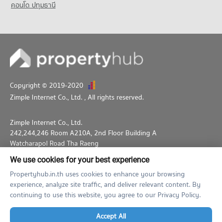
คอนโด ปทุมธานี
Condo Ramkhamhaeng 47
PROJECT_COUNT
Condo for Rent near Ramkhamhaeng 47
186 properties for rent
Condo for Sale near Ramkhamhaeng 47
22 properties for sale
Copyright © 2019-2020
Condo Ramkhamhaeng 49
Zimple Internet Co., Ltd.
, All rights reserved.
PROJECT_COUNT
Condo for Rent near Ramkhamhaeng 49
Zimple Internet Co., Ltd.
186 properties for rent
242,244,246 Room A210A, 2nd Floor Building A
Condo for Sale near Ramkhamhaeng 49
Watcharapol Road Tha Raeng
22 properties for sale
Bang Khen Bangkok 10230
We use cookies for your best experience
02-026-3049
support@propertyhub.in.th
Propertyhub.in.th uses cookies to enhance your browsing
experience, analyze site traffic, and deliver relevant content. By
Term of Service
Privacy Policy
Contact
continuing to use this website, you agree to our Privacy Policy.
Verified by
Accept All