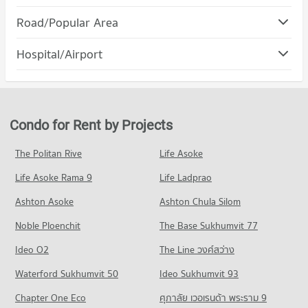
Condo Major Hollywood Ramkhamhaeng
Road/Popular Area
PROJECT_COUNT
Condo Ramkhamhaeng Road
Hospital/Airport
Condo for Rent Major Hollywood Ramkhamhaeng
PROJECT_COUNT
5,232 properties for rent
Condo for Rent near Ramkhamhaeng Road
Condo for Sale Major Hollywood Ramkhamhaeng
5,204 properties for rent
2,576 properties for sale
Condo for Sale near Ramkhamhaeng Road
Condo for Rent by Projects
2,272 properties for sale
The Politan Rive
Life Asoke
Condo Rama 9 Road
Life Asoke Rama 9
PROJECT_COUNT
Life Ladprao
Condo for Rent near Rama 9 Road
Ashton Asoke
Ashton Chula Silom
24,688 properties for rent
Noble Ploenchit
The Base Sukhumvit 77
Condo for Sale near Rama 9 Road
9,297 properties for sale
Ideo O2
The Line วงศ์สว่าง
Condo Ramkhamhaeng 24
Waterford Sukhumvit 50
Ideo Sukhumvit 93
PROJECT_COUNT
Chapter One Eco
ศุภาลัย เวอเรนด้า พระราม 9