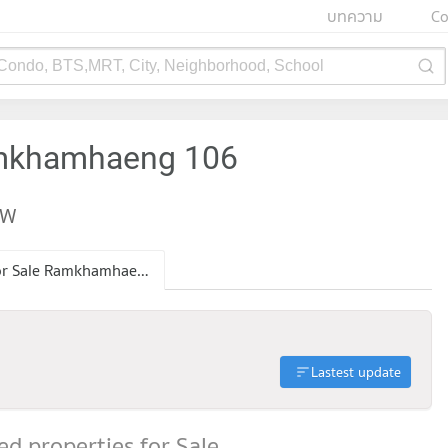
บทความ
Co
 Condo, BTS,MRT, City, Neighborhood, School
amkhamhaeng 106
EW
Condo for Sale Ramkhamhaeng 106
Lastest update
d properties for Sale