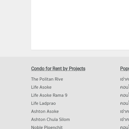
Condo for Rent by Projects
Popu
The Politan Rive
เช่า
Life Asoke
คอนโ
Life Asoke Rama 9
คอน
Life Ladprao
คอน
Ashton Asoke
เช่า
Ashton Chula Silom
เช่า
Noble Ploenchit
คอนโ