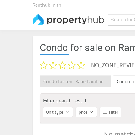
Renthub.in.th
Search for
Condo for sale on R
NO_ZONE_REVI
Condo for rent Ramkhamhaeng 106
Filter search result
Unit type
price
Filter
No matche