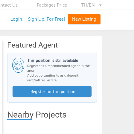
ntact Us
Packages Price
TH/EN
Login
Sign Up, For Free!
New Listing
Featured Agent
This position is still available
Register as a recommended agent in this
area
Add opportunities to ask, deposit,
rent/sell real estate
Register for this position
Nearby Projects