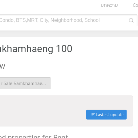
บทความ
Co
 Condo, BTS,MRT, City, Neighborhood, School
amkhamhaeng 100
EW
Condo for Sale Ramkhamhaeng 100
Lastest update
d properties for Rent