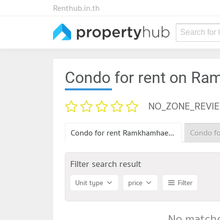
Renthub.in.th
Search for
Condo for rent on R
NO_ZONE_REVI
Condo for rent Ramkhamhaeng 100
Filter search result
Unit type
price
Filter
No matche