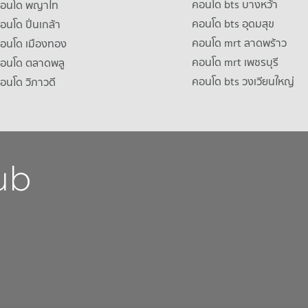
คอนโด bts บางหว้า
าคอนโด พญาไท
คอนโด bts อุดมสุข
คอนโด ปิ่นเกล้า
คอนโด mrt ลาดพร้าว
คอนโด เมืองทอง
คอนโด mrt เพชรบุรี
คอนโด ตลาดพลู
คอนโด bts วงเวียนใหญ่
คอนโด วิภาวดี