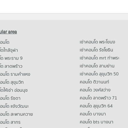
lar area
เช่าคอนโด พระโขนง
คอนโด
เช่าคอนโด รัชโยธิน
ดใกล้จุฬา
เช่าคอนโด mrt ท่าพระ
โด พระราม 9
เช่าคอนโด สามย่าน
โด ลาดพร้าว
เช่าคอนโด สุขุมวิท 50
คอนโด รามคําแหง
คอนโด ติวานนท์
คอนโด สุขุมวิท
คอนโด วงศ์สว่าง
ดให้เช่า อ่อนนุช
คอนโด ลาดพร้าว 71
คอนโด รัชดา
คอนโด สุขุมวิท 64
คอนโด แจ้งวัฒนะ
คอนโด บางนา
าคอนโด สะพานควาย
คอนโด bts บางนา
คอนโด สาทร