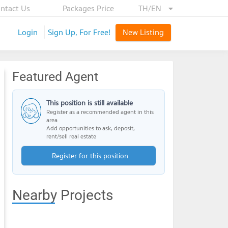
ntact Us
Packages Price
TH/EN
Login
Sign Up, For Free!
New Listing
Featured Agent
This position is still available
Register as a recommended agent in this
area
Add opportunities to ask, deposit,
rent/sell real estate
Register for this position
Nearby Projects