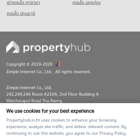
เช่าคอนโด ศาลายา
คอนโด นครปฐม
1 properties for sale
คอนโด ปทุมธานี
Condo Ramkhamhaeng 127/4
PROJECT_COUNT
Condo for Rent near Ramkhamhaeng 127/4
0 properties for rent
Condo for Sale near Ramkhamhaeng 127/4
2 properties for sale
Copyright © 2019-2020
Zimple Internet Co., Ltd.
, All rights reserved.
Zimple Internet Co., Ltd.
242,244,246 Room A210A, 2nd Floor Building A
Watcharapol Road Tha Raeng
Bang Khen Bangkok 10230
We use cookies for your best experience
02-026-3049
support@propertyhub.in.th
Propertyhub.in.th uses cookies to enhance your browsing
experience, analyze site traffic, and deliver relevant content. By
Term of Service
Privacy Policy
Contact
continuing to use this website, you agree to our Privacy Policy.