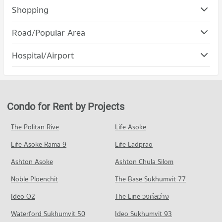
Shopping
Road/Popular Area
Condo Ramkhamhaeng Road
Hospital/Airport
PROJECT_COUNT
Condo for Rent near Ramkhamhaeng Road
5,176 properties for rent
Condo for Sale near Ramkhamhaeng Road
Condo for Rent by Projects
2,306 properties for sale
The Politan Rive
Life Asoke
Condo Seri Thai Rode
Life Asoke Rama 9
PROJECT_COUNT
Life Ladprao
Condo for Rent near Seri Thai Rode
Ashton Asoke
Ashton Chula Silom
357 properties for rent
Noble Ploenchit
The Base Sukhumvit 77
Condo for Sale near Seri Thai Rode
553 properties for sale
Ideo O2
The Line วงศ์สว่าง
Condo Ramkhamhaeng 104
Waterford Sukhumvit 50
Ideo Sukhumvit 93