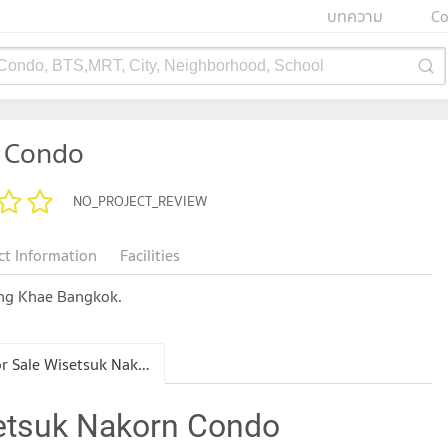
บทความ
Co
 Condo, BTS,MRT, City, Neighborhood, School
 Condo
NO_PROJECT_REVIEW
ct Information
Facilities
ang Khae Bangkok.
Condo for Sale Wisetsuk Nakorn Condo
setsuk Nakorn Condo