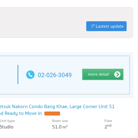
Lastest update
setsuk Nakorn Condo Bang Khae, Large Corner Unit 51
and Ready to Move In
UPDATE !
Unit type
Room size
Floor
nd
Studio
51.0
2
2
m