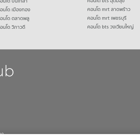
คอนโด bts อุดมสุข
คอนโด ปิ่นเกล้า
คอนโด mrt ลาดพร้าว
คอนโด เมืองทอง
คอนโด mrt เพชรบุรี
คอนโด ตลาดพลู
คอนโด bts วงเวียนใหญ่
คอนโด วิภาวดี
30