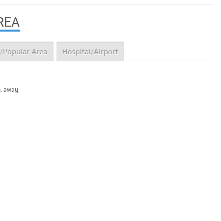
REA
/Popular Area
Hospital/Airport
m. away