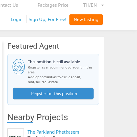
ntact Us
Packages Price
TH/EN
Login
Sign Up, For Free!
New Listing
Featured Agent
This position is still available
Register as a recommended agent in this
area
Add opportunities to ask, deposit,
rent/sell real estate
Register for this position
Nearby Projects
The Parkland Phetkasem