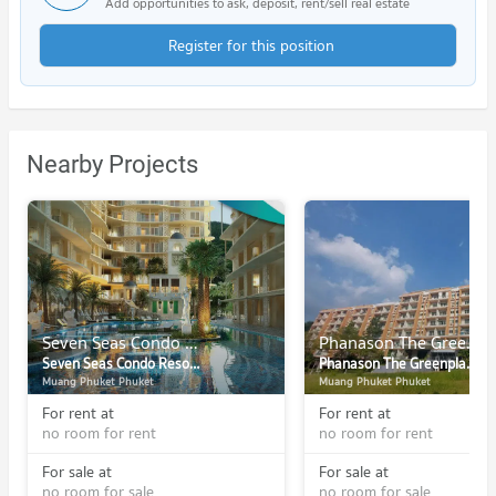
Add opportunities to ask, deposit, rent/sell real estate
Register for this position
Nearby Projects
Seven Seas Condo Resort Phuket
Phanason The Greenplaces Condominium
Seven Seas Condo Resort Phuket
Phanason The Greenplaces Condominium
Muang Phuket Phuket
Muang Phuket Phuket
For rent at
For rent at
no room for rent
no room for rent
For sale at
For sale at
no room for sale
no room for sale