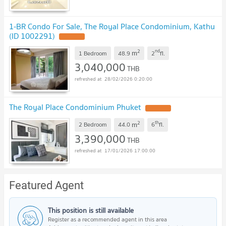
1-BR Condo For Sale, The Royal Place Condominium, Kathu
(ID 1002291)
2
nd
m
1 Bedroom
48.9
2
fl.
3,040,000
THB
28/02/2026 0:20:00
The Royal Place Condominium Phuket
2
th
m
2 Bedroom
44.0
6
fl.
3,390,000
THB
17/01/2026 17:00:00
Featured Agent
This position is still available
Register as a recommended agent in this area