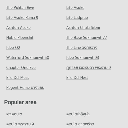
PROJECT_COUNT
235 properties for rent
Condo for Sale near Mission Hospital Phuket
The Politan Rive
Life Asoke
Condo Super Cheap Market
65 properties for sale
Condo for Rent Central Phuket Floresta
Condo for Sale Satree Phuket School
Life Asoke Rama 9
PROJECT_COUNT
Life Ladprao
373 properties for rent
238 properties for sale
Condo Bangkok Hospital Siriroj
Condo for Rent near Super Cheap Market
Condo for Sale Central Phuket Floresta
Ashton Asoke
Ashton Chula Silom
PROJECT_COUNT
236 properties for rent
379 properties for sale
Noble Ploenchit
The Base Sukhumvit 77
Condo for Rent near Bangkok Hospital Siriroj
Condo for Sale near Super Cheap Market
Condo Chillva Market
373 properties for rent
250 properties for sale
Ideo O2
The Line วงศ์สว่าง
PROJECT_COUNT
Condo for Sale near Bangkok Hospital Siriroj
Waterford Sukhumvit 50
Ideo Sukhumvit 93
379 properties for sale
Condo for Rent Chillva Market
385 properties for rent
Chapter One Eco
ศุภาลัย เวอเรนด้า พระราม 9
Condo for Sale Chillva Market
Elio Del Moss
Elio Del Nest
392 properties for sale
Regent Home บางซ่อน
Condo Big C Super Center Phuket
PROJECT_COUNT
Popular area
Condo for Rent Big C Super Center Phuket
340 properties for rent
เช่าคอนโด
คอนโดใกล้จุฬา
Condo for Sale Big C Super Center Phuket
คอนโด พระราม 9
คอนโด ลาดพร้าว
359 properties for sale