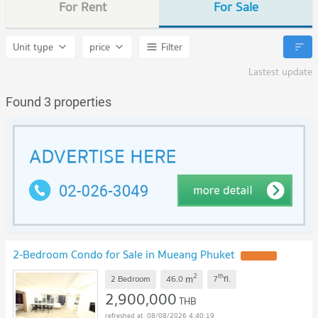
For Rent
For Sale
Unit type
price
Filter
Lastest update
Found 3 properties
2-Bedroom Condo for Sale in Mueang Phuket
2
th
m
2 Bedroom
46.0
7
fl.
2,900,000
THB
08/08/2026 4:40:19