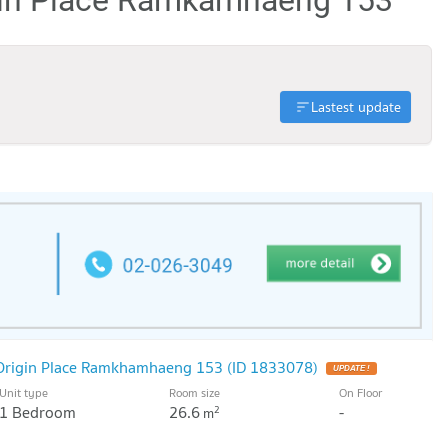
Lastest update
 Origin Place Ramkhamhaeng 153 (ID 1833078)
Unit type
Room size
On Floor
1 Bedroom
26.6
-
2
m