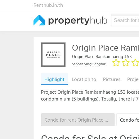
Renthub.in.th
Search for
Origin Place Ra
Origin Place Ramkamhaeng 153
Saphan Sung Bangkok
Highlight
Location to
Pictures
Proje
Project Origin Place Ramkamhaeng 153 locates
condominium (5 buildings). Totally, there is 
Condo for rent Origin Place Ramkamhaeng 153
Condo for Sale at Or