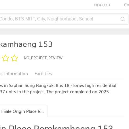
บทความ
Co
 Condo, BTS,MRT, City, Neighborhood, School
mkamhaeng 153
NO_PROJECT_REVIEW
ct Information
Facilities
 in Saphan Sung Bangkok. It is 18 stories high residential
737 units in the project. The project completed on 2025
Condo for Sale Origin Place Ramkamhaeng 153
igin Place Ramkamhaeng 153