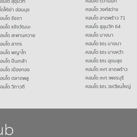
คอนโด ติวานนท์
คอนโด สุขุมวิท
คอนโด วงศ์สว่าง
ดให้เช่า อ่อนนุช
คอนโด ลาดพร้าว 71
คอนโด รัชดา
คอนโด สุขุมวิท 64
คอนโด แจ้งวัฒนะ
คอนโด บางนา
าคอนโด สะพานควาย
คอนโด bts บางนา
คอนโด สาทร
คอนโด bts บางหว้า
าคอนโด พญาไท
คอนโด bts อุดมสุข
คอนโด ปิ่นเกล้า
คอนโด mrt ลาดพร้าว
คอนโด เมืองทอง
คอนโด mrt เพชรบุรี
คอนโด ตลาดพลู
คอนโด bts วงเวียนใหญ่
คอนโด วิภาวดี