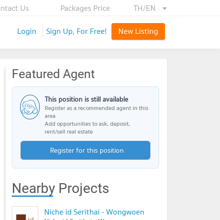
ntact Us
Packages Price
TH/EN
Login
Sign Up, For Free!
New Listing
Featured Agent
This position is still available
Register as a recommended agent in this
area
Add opportunities to ask, deposit,
rent/sell real estate
Register for this position
Nearby Projects
Niche id Serithai - Wongwoen