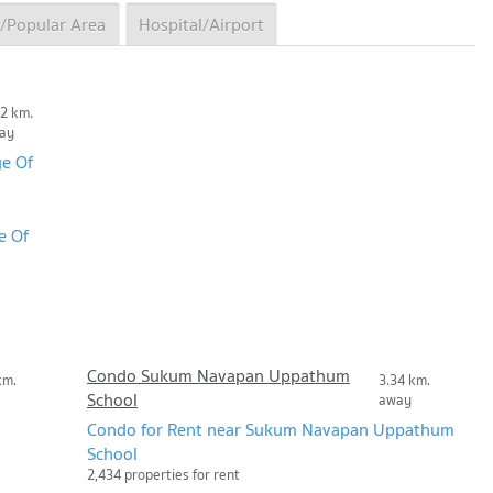
/Popular Area
Hospital/Airport
32 km.
ay
ge Of
e Of
Condo Sukum Navapan Uppathum
km.
3.34 km.
School
away
Condo for Rent near Sukum Navapan Uppathum
School
2,434 properties for rent