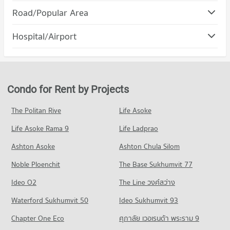
Condo Phitsanulok Walking Street
PROJECT_COUNT
Road/Popular Area
PROJECT_COUNT
Condo for Rent Boromarajonani College of Nursing
Condo Borom Trailokkanat Road
Buddhachinaraj
Hospital/Airport
Condo for Rent Phitsanulok Walking Street
9 properties for rent
PROJECT_COUNT
0 properties for rent
Condo Bangkok Hospital Phitsanulok
Condo for Sale Boromarajonani College of Nursing
Condo for Rent near Borom Trailokkanat Road
Condo for Sale Phitsanulok Walking Street
Buddhachinaraj
PROJECT_COUNT
0 properties for rent
3 properties for sale
46 properties for sale
Condo for Rent near Bangkok Hospital Phitsanulok
Condo for Sale near Borom Trailokkanat Road
Condo for Rent by Projects
Condo Suparnan Market
9 properties for rent
15 properties for sale
Condo Phitsanulok Technical College
PROJECT_COUNT
Condo for Sale near Bangkok Hospital Phitsanulok
The Politan Rive
Life Asoke
PROJECT_COUNT
Condo Ban Khaek Intersection, Phitsanulok
52 properties for sale
Condo for Rent Suparnan Market
Condo for Rent Phitsanulok Technical College
Life Asoke Rama 9
PROJECT_COUNT
Life Ladprao
8 properties for rent
9 properties for rent
Condo Phitsanulok Airport
Condo for Rent near Ban Khaek Intersection, Phitsanulok
Condo for Sale Suparnan Market
Ashton Asoke
Ashton Chula Silom
Condo for Sale Phitsanulok Technical College
PROJECT_COUNT
8 properties for rent
28 properties for sale
52 properties for sale
Noble Ploenchit
The Base Sukhumvit 77
Condo for Rent near Phitsanulok Airport
Condo for Sale near Ban Khaek Intersection, Phitsanulok
Condo Phitsanulok Ruamjai Market
9 properties for rent
25 properties for sale
Condo Phitsanulok Technical Commercial College
Ideo O2
The Line วงศ์สว่าง
PROJECT_COUNT
Condo for Sale near Phitsanulok Airport
PROJECT_COUNT
Condo Phitsanulok Provincial Court
Waterford Sukhumvit 50
Ideo Sukhumvit 93
70 properties for sale
Condo for Rent Phitsanulok Ruamjai Market
Condo for Rent Phitsanulok Technical Commercial College
PROJECT_COUNT
10 properties for rent
Chapter One Eco
ศุภาลัย เวอเรนด้า พระราม 9
9 properties for rent
Condo for Rent near Phitsanulok Provincial Court
Condo for Sale Phitsanulok Ruamjai Market