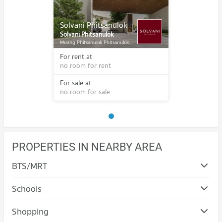
Solvani Phitsanulok
Solvani Phitsanulok
Muang Phitsanulok Phitsanulok
For rent at
no room for rent
For sale at
no room for sale
PROPERTIES IN NEARBY AREA
BTS/MRT
Schools
Condo Boromarajonani College of Nursing
Shopping
Buddhachinaraj