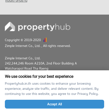
คอนโด ปทุมธานี
Copyright © 2019-2020
Zimple Internet Co., Ltd.
, All rights reserved.
Zimple Internet Co., Ltd.
242,244,246 Room A210A, 2nd Floor Building A
Watcharapol Road Tha Raeng
Bang Khen Bangkok 10230
We use cookies for your best experience
02-026-3049
support@propertyhub.in.th
Propertyhub.in.th uses cookies to enhance your browsing
experience, analyze site traffic, and deliver relevant content. By
Term of Service
Privacy Policy
Contact
continuing to use this website, you agree to our Privacy Policy.
Verified by
Accept All