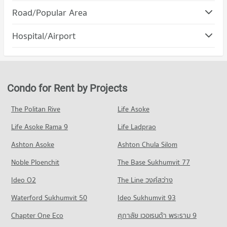
Condo Suparnan Market
Road/Popular Area
Condo for Rent Phitsanulok Technical College
PROJECT_COUNT
9 properties for rent
Condo Borom Trailokkanat Road
Hospital/Airport
Condo for Rent Suparnan Market
Condo for Sale Phitsanulok Technical College
PROJECT_COUNT
8 properties for rent
51 properties for sale
Condo Intermedical Hospita
Condo for Rent near Borom Trailokkanat Road
Condo for Sale Suparnan Market
Condo Phitsanulok Technical Commercial College
PROJECT_COUNT
0 properties for rent
27 properties for sale
PROJECT_COUNT
Condo for Rent near Intermedical Hospita
Condo for Sale near Borom Trailokkanat Road
Condo for Rent by Projects
Condo Phitsanulok Ruamjai Market
8 properties for rent
14 properties for sale
Condo for Rent Phitsanulok Technical Commercial College
PROJECT_COUNT
9 properties for rent
Condo for Sale near Intermedical Hospita
The Politan Rive
Life Asoke
Condo Ban Khaek Intersection, Phitsanulok
32 properties for sale
Condo for Rent Phitsanulok Ruamjai Market
Condo for Sale Phitsanulok Technical Commercial College
Life Asoke Rama 9
PROJECT_COUNT
Life Ladprao
10 properties for rent
43 properties for sale
Condo Bangkok Hospital Phitsanulok
Condo for Rent near Ban Khaek Intersection, Phitsanulok
Condo for Sale Phitsanulok Ruamjai Market
Ashton Asoke
Ashton Chula Silom
PROJECT_COUNT
8 properties for rent
67 properties for sale
Noble Ploenchit
The Base Sukhumvit 77
Condo for Rent near Bangkok Hospital Phitsanulok
Condo for Sale near Ban Khaek Intersection, Phitsanulok
Condo Phitsanulok Walking Street
9 properties for rent
25 properties for sale
Ideo O2
The Line วงศ์สว่าง
PROJECT_COUNT
Condo for Sale near Bangkok Hospital Phitsanulok
Condo Phitsanulok Provincial Court
Waterford Sukhumvit 50
Ideo Sukhumvit 93
51 properties for sale
Condo for Rent Phitsanulok Walking Street
PROJECT_COUNT
0 properties for rent
Chapter One Eco
ศุภาลัย เวอเรนด้า พระราม 9
Condo King Naresuan Camp Hospital
Condo for Rent near Phitsanulok Provincial Court
Condo for Sale Phitsanulok Walking Street