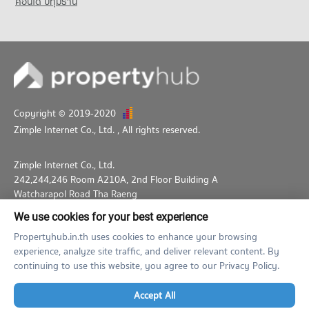
คอนโด ปทุมธานี
Copyright © 2019-2020
Zimple Internet Co., Ltd.
, All rights reserved.
Zimple Internet Co., Ltd.
242,244,246 Room A210A, 2nd Floor Building A
Watcharapol Road Tha Raeng
Bang Khen Bangkok 10230
We use cookies for your best experience
02-026-3049
support@propertyhub.in.th
Propertyhub.in.th uses cookies to enhance your browsing
experience, analyze site traffic, and deliver relevant content. By
Term of Service
Privacy Policy
Contact
continuing to use this website, you agree to our Privacy Policy.
Verified by
Accept All