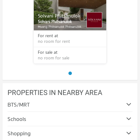
Solvani Phitsanulok
Solvani Phitsanulok
Muang Phitsanulok Phitsanulok
For rent at
no room for rent
For sale at
no room for sale
PROPERTIES IN NEARBY AREA
BTS/MRT
Schools
Condo Phitsanulok Technical College
Shopping
PROJECT_COUNT