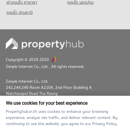
เช่าคอนโด ศาลายา
คอนโด นครปฐม
คอนโด ปทุมธานี
Copyright © 2019-2020
Zimple Internet Co., Ltd.
, All rights reserved.
Zimple Internet Co., Ltd.
242,244,246 Room A210A, 2nd Floor Building A
Watcharapol Road Tha Raeng
Bang Khen Bangkok 10230
We use cookies for your best experience
02-026-3049
support@propertyhub.in.th
Propertyhub.in.th uses cookies to enhance your browsing
experience, analyze site traffic, and deliver relevant content. By
Term of Service
Privacy Policy
Contact
continuing to use this website, you agree to our Privacy Policy.