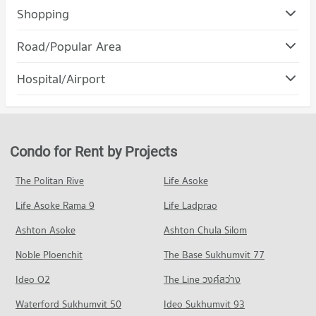
Shopping
Road/Popular Area
Condo Mukkamontri Road Nakhon Ratchasima
Hospital/Airport
PROJECT_COUNT
Condo for Rent near Mukkamontri Road Nakhon Ratchasima
29 properties for rent
Condo for Sale near Mukkamontri Road Nakhon Ratchasima
Condo for Rent by Projects
24 properties for sale
The Politan Rive
Life Asoke
Life Asoke Rama 9
Life Ladprao
Ashton Asoke
Ashton Chula Silom
Noble Ploenchit
The Base Sukhumvit 77
Ideo O2
The Line วงศ์สว่าง
Waterford Sukhumvit 50
Ideo Sukhumvit 93