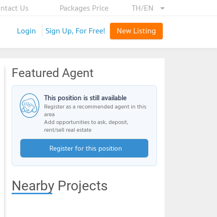
ntact Us
Packages Price
TH/EN
Login
Sign Up, For Free!
New Listing
Featured Agent
This position is still available
Register as a recommended agent in this
area
Add opportunities to ask, deposit,
rent/sell real estate
Register for this position
Nearby Projects