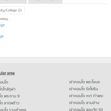
ity/College (2)
 away .
ege
ege
lar area
เช่าคอนโด พระโขนง
คอนโด
เช่าคอนโด รัชโยธิน
ดใกล้จุฬา
เช่าคอนโด mrt ท่าพระ
โด พระราม 9
เช่าคอนโด สามย่าน
โด ลาดพร้าว
เช่าคอนโด สุขุมวิท 50
คอนโด รามคําแหง