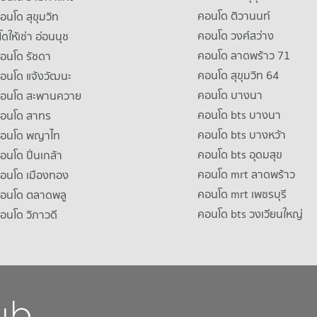
คอนโด ติวานนท์
คอนโด สุขุมวิท
คอนโด วงศ์สว่าง
ดให้เช่า อ่อนนุช
คอนโด ลาดพร้าว 71
คอนโด รัชดา
คอนโด สุขุมวิท 64
คอนโด แจ้งวัฒนะ
คอนโด บางนา
าคอนโด สะพานควาย
คอนโด bts บางนา
คอนโด สาทร
คอนโด bts บางหว้า
าคอนโด พญาไท
คอนโด bts อุดมสุข
คอนโด ปิ่นเกล้า
คอนโด mrt ลาดพร้าว
คอนโด เมืองทอง
คอนโด mrt เพชรบุรี
คอนโด ตลาดพลู
คอนโด bts วงเวียนใหญ่
คอนโด วิภาวดี