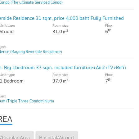
Condo (The ultimate Serviced Condo)
rside Residence 31 sqm. price 4,000 baht Fully Furnished
Unit type
Room size
Floor
th
Studio
31.0
6
2
m
dence (Rayong Riverside Residence)
. Big 1bedroom 37 sqm. included furniture+Air2+TV+Refri
Unit type
Room size
Floor
th
1 Bedroom
37.0
7
2
m
ium (Triple Three Condominium)
REA
/Popular Area
Hospital/Airport