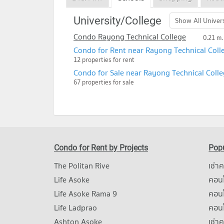
University/College
Show All Univers
Condo Rayong Technical College
0.21 m.
Condo for Rent near Rayong Technical Coll
12 properties for rent
Condo for Sale near Rayong Technical Coll
67 properties for sale
Condo for Rent by Projects
Popu
The Politan Rive
เช่า
Life Asoke
คอนโ
Life Asoke Rama 9
คอน
Life Ladprao
คอน
Ashton Asoke
เช่า