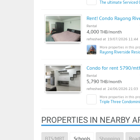
The ultimate Serviced 
Rent! Condo Rayong Rive
Rental
4,000
THB/month
19/07/2026 11:44
Rayong Riverside Resi
Condo for rent 5790/mth
Rental
5,790
THB/month
24/06/2026 21:03
Triple Three Condomin
PROPERTIES IN NEARBY A
BTS/MRT
Schools
Shopping
Road