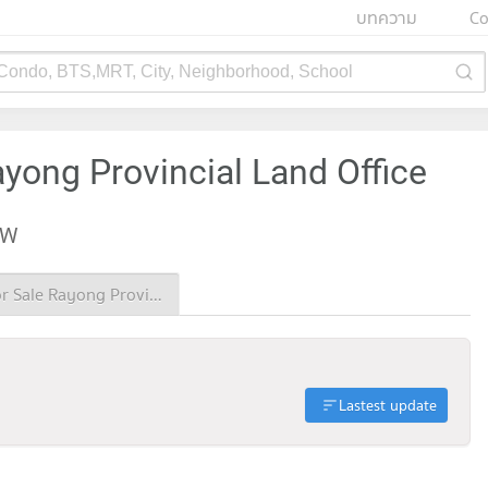
บทความ
Co
 Condo, BTS,MRT, City, Neighborhood, School
ayong Provincial Land Office
EW
Condo for Sale Rayong Provincial Land Office
Lastest update