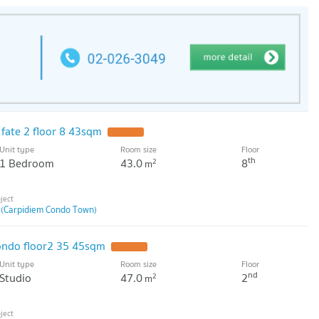
fate 2 floor 8 43sqm
UPDATE !
Unit type
Room size
Floor
th
1 Bedroom
43.0
8
2
m
 (Carpidiem Condo Town)
ondo floor2 35 45sqm
UPDATE !
Unit type
Room size
Floor
nd
Studio
47.0
2
2
m