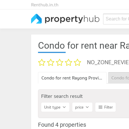
Renthub.in.th
Search for
Condo for rent near R
NO_ZONE_REVI
Condo for rent Rayong Provincial Land Office
Filter search result
Unit type
price
Filter
Found 4 properties