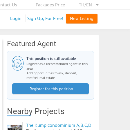
ntact Us
Packages Price
TH/EN
Login
Sign Up, For Free!
New Listing
Featured Agent
This position is still available
Register as a recommended agent in this
area
Add opportunities to ask, deposit,
rent/sell real estate
Register for this position
Nearby Projects
The Kump condominium A,B,C,D