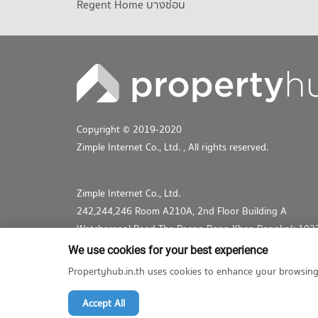
Regent Home บางซ่อน
Copyright © 2019-2020
Zimple Internet Co., Ltd.
, All rights reserved.
Zimple Internet Co., Ltd.
242,244,246 Room A210A, 2nd Floor Building A
Watcharapol Road Tha Raeng Bang Khen Bangkok 102
+662-026-3049
We use cookies for your best experience
support@propertyhub.in.th
Propertyhub.in.th uses cookies to enhance your browsing ex
Accept All