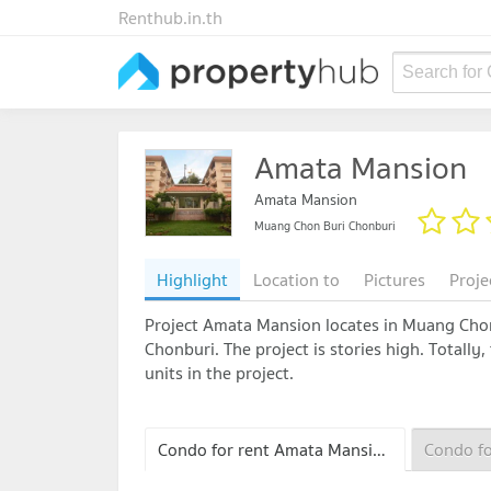
Renthub.in.th
Search for
Amata Mansion
Amata Mansion
Muang Chon Buri Chonburi
Highlight
Location to
Pictures
Proje
Project Amata Mansion locates in Muang Cho
Chonburi. The project is stories high. Totally,
units in the project.
Condo for rent Amata Mansion
Condo f