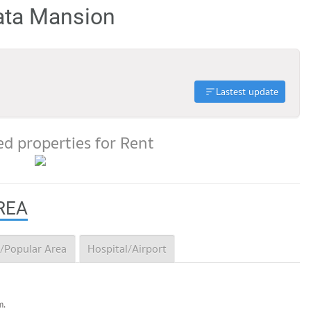
ata Mansion
Lastest update
d properties for Rent
REA
/Popular Area
Hospital/Airport
m.