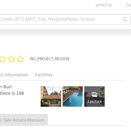
บทความ
Co
 Condo, BTS,MRT, City, Neighborhood, School
NO_PROJECT_REVIEW
ct Information
Facilities
n Buri
 there is 198
3 picture
or Sale Amata Mansion