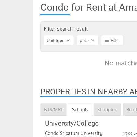
Condo for Rent at Am
Filter search result
Unit type
price
Filter
No matche
PROPERTIES IN NEARBY A
BTS/MRT
Schools
Shopping
Road
University/College
Condo Sripatum University
12.99 k