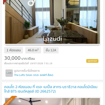
2
1 ห้องนอน
46.0
m
ชั้น
12A
30,000
บาท/เดือน
19/07/2026 7:01:19
The Lofts Silom (เดอะ ลอฟท์ สีลม)
คอนโด 2-ห้องนอน ที่ เดอะ เมเปิ้ล สาทร-นราธิวาส คอนโดมิเนียม
ใกล้ BTS เซนต์หลุยส์ (ID 2662572)
Premium