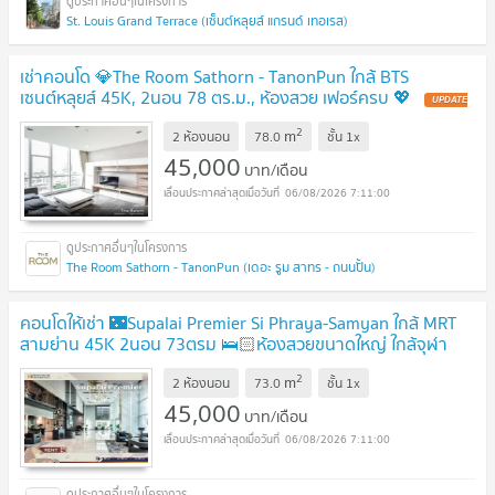
St. Louis Grand Terrace (เซ็นต์หลุยส์ แกรนด์ เทอเรส)
เช่าคอนโด 💎The Room Sathorn - TanonPun ใกล้ BTS
เซนต์หลุยส์ 45K, 2นอน 78 ตร.ม., ห้องสวย เฟอร์ครบ 💖
2
m
2 ห้องนอน
78.0
ชั้น
1x
45,000
บาท/เดือน
06/08/2026 7:11:00
The Room Sathorn - TanonPun (เดอะ รูม สาทร - ถนนปั้น)
คอนโดให้เช่า 🌃Supalai Premier Si Phraya-Samyan ใกล้ MRT
สามย่าน 45K 2นอน 73ตรม 🛌🏻ห้องสวยขนาดใหญ่ ใกล้จุฬา
ราคาดี
2
m
2 ห้องนอน
73.0
ชั้น
1x
45,000
บาท/เดือน
06/08/2026 7:11:00