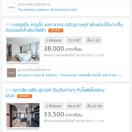
The Address Sathorn (ดิ แอดเดรส สาทร)
✨✨บลอสซั่ม คอนโด แอท สาทร-เจริญราษฎร์ พักผ่อนได้มากขึ้น
กับคอนโดใกล้รถไฟฟ้า
2
m
2 ห้องนอน
75.0
ชั้น
1-10
38,000
บาท/เดือน
06/08/2026 7:11:00
Blossom Condo @ Sathorn - Charoenrat (บลอสซั่ม คอนโด แอท สาทร - เจริญราษฎร์)
✨✨ศุภาลัย เอลีท สุรวงศ์ เริ่มต้นง่ายๆ กับไลฟ์สไตล์คน
เมือง
2
m
1 ห้องนอน
46.6
ชั้น
21-30
33,500
บาท/เดือน
06/08/2026 7:11:00