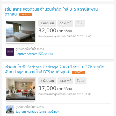
ริธึ่ม สาทร จองด่วน!! จำนวนจำกัด ใกล้ BTS สถานีสะพาน
ตากสิน
2
m
1 ห้องนอน
66.4
ชั้น
x
32,000
บาท/เดือน
06/08/2026 7:11:00
Rhythm Sathorn (ริธึ่ม สาทร)
เช่าคอนโด 💎 Sathorn Heritage 2นอน 74ตร.ม. 37k ⭐ ยูนิต
พิเศษ Layout สวย ใกล้ BTS เซนต์หลุยส์
2
m
2 ห้องนอน
74.0
ชั้น
1x
37,000
บาท/เดือน
06/08/2026 7:11:00
Sathorn Heritage (สาทร เฮอริเทจ)