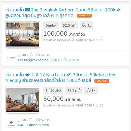
เช่าคอนโด 🌃 The Bangkok Sathorn 1นอน 52ตร.ม. 100k 🌠
ยูนิตสวยที่สุด ชั้นสูง ใกล้ BTS สุรศักดิ์
2
m
Duplex
52.0
ชั้น
4x
100,000
บาท/เดือน
06/08/2026 7:11:00
The Bangkok Sathon (เดอะ แบงค็อก สาทร)
เช่าคอนโด ❤️ Tait 12 ห้อง1นอน 49.30ตร.ม. 50k 🐶🐱 Pet-
friendly สำหรับคนรักสัตว์ใกล้ BTS เซนต์หลุยส์
2
m
1 ห้องนอน
49.3
ชั้น
1x
50,000
บาท/เดือน
06/08/2026 7:11:00
Tait 12 (เทตต์ ทเวลฟ์)