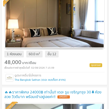
2
1 ห้องนอน
60.0
m
ชั้น
12
48,000
บาท/เดือน
02/08/2026 7:15:09
The Bangkok Sathon (เดอะ แบงค็อก สาทร)
🔥🔥ราคาพิเศษ 24000฿ เท่านั้น!! เดอะ รูม เจริญกรุง 30🌲ห้อง
สวย วิวดีมาก พร้อมเข้าอยู่เลยค่ะ!!
Standard