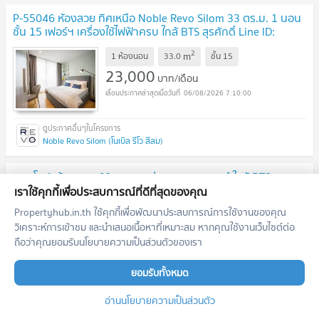
P-55046 ห้องสวย ทิศเหนือ Noble Revo Silom 33 ตร.ม. 1 นอน
ชั้น 15 เฟอร์ฯ เครื่องใช้ไฟฟ้าครบ ใกล้ BTS สุรศักดิ์ Line ID:
@easythaihome 085-592-2897
2
m
1 ห้องนอน
33.0
ชั้น
15
23,000
บาท/เดือน
06/08/2026 7:10:00
Noble Revo Silom (โนเบิล รีโว สีลม)
คอนโด 1 ห้องนอน 68 ตร.ม. นูซ่า สเตท ทาวเวอร์ ใกล้ BTS สะพาน
ตากสิน 400 ม. (ID 408534)
เราใช้คุกกี้เพื่อประสบการณ์ที่ดีที่สุดของคุณ
Propertyhub.in.th ใช้คุกกี้เพื่อพัฒนาประสบการณ์การใช้งานของคุณ
2
m
1 ห้องนอน
68.0
ชั้น
41
วิเคราะห์การเข้าชม และนำเสนอเนื้อหาที่เหมาะสม หากคุณใช้งานเว็บไซต์ต่อ
23,000
บาท/เดือน
ถือว่าคุณยอมรับนโยบายความเป็นส่วนตัวของเรา
06/08/2026 7:09:00
ยอมรับทั้งหมด
Nusa State Tower (ณุศา สเตท ทาวเวอร์)
อ่านนโยบายความเป็นส่วนตัว