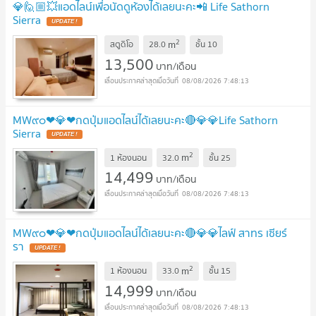
💎🙋🏼💥แอดไลน์เพื่อนัดดูห้องได้เลยนะคะ📲 Life Sathorn
Sierra
2
m
สตูดิโอ
28.0
ชั้น
10
13,500
บาท/เดือน
08/08/2026 7:48:13
MW๙๐❤💎❤กดปุ่มแอดไลน์ได้เลยนะคะ🔴💎💎Life Sathorn
Sierra
2
m
1 ห้องนอน
32.0
ชั้น
25
14,499
บาท/เดือน
08/08/2026 7:48:13
MW๙๐❤💎❤กดปุ่มแอดไลน์ได้เลยนะคะ🔴💎💎ไลฟ์ สาทร เซียร์
รา
2
m
1 ห้องนอน
33.0
ชั้น
15
14,999
บาท/เดือน
08/08/2026 7:48:13