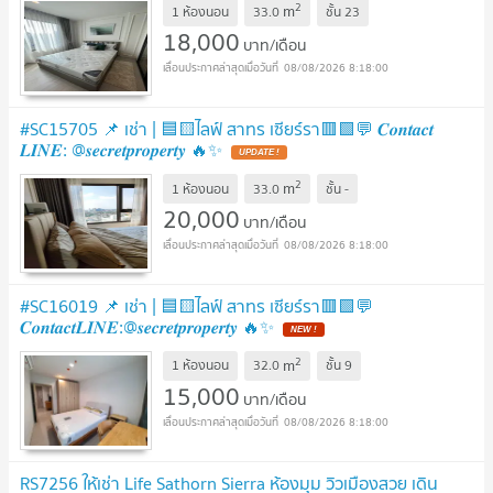
2
m
1 ห้องนอน
33.0
ชั้น
23
18,000
บาท/เดือน
08/08/2026 8:18:00
#SC15705 📌 เช่า | 🟦🟨ไลฟ์ สาทร เซียร์รา🟥🟩💬 𝑪𝒐𝒏𝒕𝒂𝒄𝒕
𝑳𝑰𝑵𝑬: @𝒔𝒆𝒄𝒓𝒆𝒕𝒑𝒓𝒐𝒑𝒆𝒓𝒕𝒚 🔥✨
2
m
1 ห้องนอน
33.0
ชั้น
-
20,000
บาท/เดือน
08/08/2026 8:18:00
#SC16019 📌 เช่า | 🟦🟨ไลฟ์ สาทร เซียร์รา🟥🟩💬
𝑪𝒐𝒏𝒕𝒂𝒄𝒕𝑳𝑰𝑵𝑬:@𝒔𝒆𝒄𝒓𝒆𝒕𝒑𝒓𝒐𝒑𝒆𝒓𝒕𝒚 🔥✨
2
m
1 ห้องนอน
32.0
ชั้น
9
15,000
บาท/เดือน
08/08/2026 8:18:00
RS7256 ให้เช่า Life Sathorn Sierra ห้องมุม วิวเมืองสวย เดิน