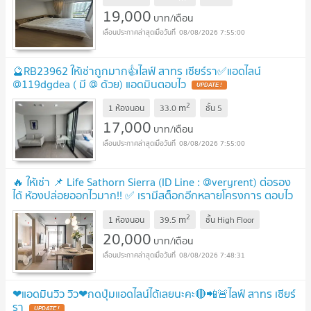
19,000
บาท/เดือน
08/08/2026 7:55:00
🔮RB23962 ให้เช่าถูกมาก👍ไลฟ์ สาทร เซียร์รา✅แอดไลน์
@119dgdea ( มี @ ด้วย) แอดมินตอบไว
2
m
1 ห้องนอน
33.0
ชั้น
5
17,000
บาท/เดือน
08/08/2026 7:55:00
🔥 ให้เช่า 📌 Life Sathorn Sierra (ID Line : @veryrent) ต่อรอง
ได้ ห้องปล่อยออกไวมาก!! ✅ เรามีสต็อกอีกหลายโครงการ ตอบไว
มาก มีข้อเสนอดีๆทุกดีล
2
m
1 ห้องนอน
39.5
ชั้น
High Floor
20,000
บาท/เดือน
08/08/2026 7:48:31
❤แอดมินวิว วิว❤กดปุ่มแอดไลน์ได้เลยนะคะ🔴📲🚨ไลฟ์ สาทร เซียร์
รา