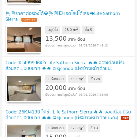
🙋🏼ราคาต่อรองได้💎🙋🏼💥แอดไลน์ได้เลย📲Life Sathorn
Sierra
2
m
สตูดิโอ
28.0
ชั้น
5
13,500
บาท/เดือน
08/08/2026 7:48:13
Code: KJ4999 ให้เช่า Life Sathorn Sierra 🔥🔥 จองเดือนนี้รับ
ส่วนลด1,000บาท 🔥🔥 @kjcondo (มี@ข้างหน้าด้วยนะ
คะ)
2
m
1 ห้องนอน
35.5
ชั้น
28
20,000
บาท/เดือน
08/08/2026 7:33:00
Code: 26KJ4130 ให้เช่า Life Sathorn Sierra 🔥🔥 จองเดือนนี้รับ
ส่วนลด1,000บาท 🔥🔥 @kjcondo (มี@ข้างหน้าด้วยนะคะ)
2
m
1 ห้องนอน
32.0
ชั้น
9
15,000