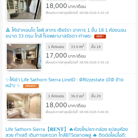
18,000
บาท/เดือน
08/08/2026 6:30:19
🔺 ให้เช่าคอนโด ไลฟ์ สาทร เซียร์รา อาคาร 1 ชั้น 18 1 ห้องนอน
ขนาด 33 ตรม ใกล้ โรงพยาบาลรัชดา-ท่าพระ
2
m
1 ห้องนอน
33.0
ชั้น
18
17,000
บาท/เดือน
08/08/2026 6:30:19
✨ให้เช่า Life Sathorn Sierra LineID : @Rizzestate (มี@ ข้าง
หน้า) ✨
2
m
1 ห้องนอน
36.0
ชั้น
29
18,000
บาท/เดือน
08/08/2026 6:06:00
Life Sathorn Sierra【𝐑𝐄𝐍𝐓】🔥ห้องใหม่แกะกล่อง แปลนห้อง
สวย ทำเลดี เดินทางสะดวก ใกล้BTSตลาดพลู 🔥 ติดต่อไลน์ไอดี: