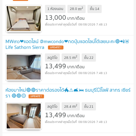
2
m
1 ห้องนอน
28.0
ชั้น
14
13,000
บาท/เดือน
08/08/2026 7:48:13
MW๙๐❤แอดไลน์ @mwcondo❤กดปุ่มแอดไลน์ได้เลยนะคะ🔴📲🚨
Life Sathorn Sierra
2
m
สตูดิโอ
28.5
ชั้น
22
13,499
บาท/เดือน
08/08/2026 7:48:13
ห้องมาใหม่🔴🔴ราคาต่อรองได้🐲⚠️🛋️🛌 ธนบุรี💥ไลฟ์ สาทร เซียร์
รา 🔴🟢🟡
2
m
สตูดิโอ
28.4
ชั้น
21
13,499
บาท/เดือน
08/08/2026 7:48:13