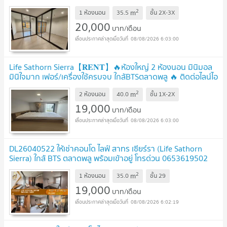
@hacondo
2
m
1 ห้องนอน
35.5
ชั้น
2X-3X
20,000
บาท/เดือน
08/08/2026 6:03:00
Life Sathorn Sierra【𝐑𝐄𝐍𝐓】🔥ห้องใหญ่ 2 ห้องนอน มินิมอล
มินิใจมาก เฟอร์/เครื่องใช้ครบจบ ใกล้BTSตลาดพลู 🔥 ติดต่อไลน์ไอ
ดี: @hacondo
2
m
2 ห้องนอน
40.0
ชั้น
1X-2X
19,000
บาท/เดือน
08/08/2026 6:03:00
DL26040522 ให้เช่าคอนโด ไลฟ์ สาทร เซียร์รา (Life Sathorn
Sierra) ใกล้ BTS ตลาดพลู พร้อมเข้าอยู่ โทรด่วน 0653619502
LineID @952jdxxk
2
m
1 ห้องนอน
35.0
ชั้น
29
19,000
บาท/เดือน
08/08/2026 6:02:19