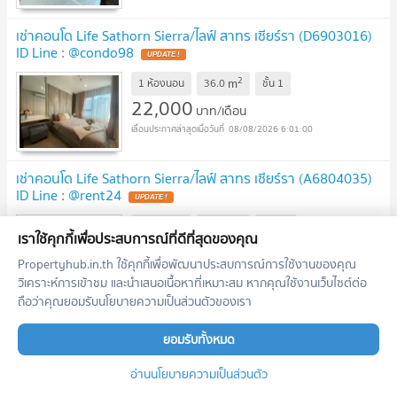
เช่าคอนโด Life Sathorn Sierra/ไลฟ์ สาทร เซียร์รา (D6903016)
ID Line : @condo98
2
m
1 ห้องนอน
36.0
ชั้น
1
22,000
บาท/เดือน
08/08/2026 6:01:00
เช่าคอนโด Life Sathorn Sierra/ไลฟ์ สาทร เซียร์รา (A6804035)
ID Line : @rent24
2
m
1 ห้องนอน
35.5
ชั้น
28
เราใช้คุกกี้เพื่อประสบการณ์ที่ดีที่สุดของคุณ
20,000
บาท/เดือน
กรุณาโทรสอบถาม
Propertyhub.in.th ใช้คุกกี้เพื่อพัฒนาประสบการณ์การใช้งานของคุณ
วิเคราะห์การเข้าชม และนำเสนอเนื้อหาที่เหมาะสม หากคุณใช้งานเว็บไซต์ต่อ
08/08/2026 6:01:00
ถือว่าคุณยอมรับนโยบายความเป็นส่วนตัวของเรา
เช่าคอนโด Life Sathorn Sierra/ไลฟ์ สาทร เซียร์รา (A6810004)
ID Line : @condo42
ยอมรับทั้งหมด
2
m
1 ห้องนอน
33.0
ชั้น
12
อ่านนโยบายความเป็นส่วนตัว
20,000
บาท/เดือน