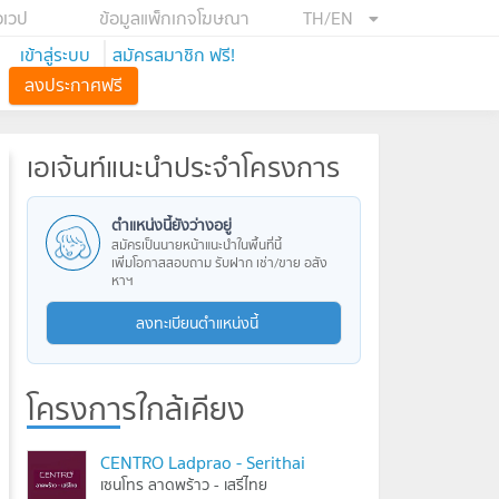
อเวป
ข้อมูลแพ็กเกจโฆษณา
TH/EN
เข้าสู่ระบบ
สมัครสมาชิก ฟรี!
ลงประกาศฟรี
เอเจ้นท์แนะนำประจำโครงการ
ตำแหน่งนี้ยังว่างอยู่
สมัครเป็นนายหน้าแนะนำในพื้นที่นี้
เพิ่มโอกาสสอบถาม รับฝาก เช่า/ขาย อสัง
หาฯ
ลงทะเบียนตำแหน่งนี้
โครงการใกล้เคียง
CENTRO Ladprao - Serithai
เซนโทร ลาดพร้าว - เสรีไทย