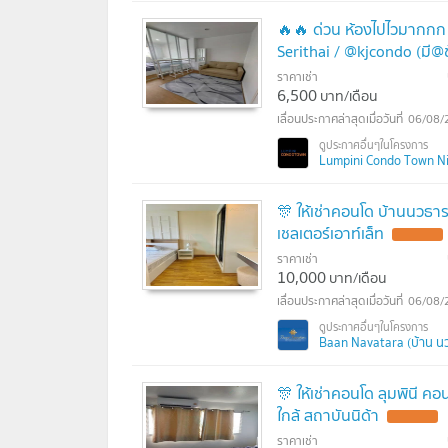
🔥🔥 ด่วน ห้องไปไวมากกก
Serithai / @kjcondo (มี@
ราคาเช่า
6,500
บาท/เดือน
06/08/
Lumpini Condo Town Nida 
🎊 ให้เช่าคอนโด บ้านนวธา
เชลเตอร์เอาท์เล็ท
ราคาเช่า
10,000
บาท/เดือน
06/08/
Baan Navatara (บ้าน น
🎊 ให้เช่าคอนโด ลุมพินี ค
ใกล้ สถาบันนิด้า
ราคาเช่า