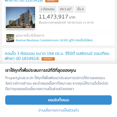
พัทยาใต้ (ID 2265418)
UPDATE !
2
m
2 ห้องนอน
84.5
ชั้น
4
11,473,917
บาท
08/08/2026 13:39:00
Avenue Boutique Condominium (อเวนิว บูติก คอนโดมิเนียม)
คอนโด 3 ห้องนอน ขนาด 194 ตร.ม. ซีรีนิตี้ เรสซิเดนซ์ จอมเทียน
พัทยา (ID 1834924)
UPDATE !
2
m
3 ห้องนอน
194.0
เราใช้คุกกี้เพื่อประสบการณ์ที่ดีที่สุดของคุณ
12,250,000
บาท
Propertyhub.in.th ใช้คุกกี้เพื่อพัฒนาประสบการณ์การใช้งานของคุณ
08/08/2026 13:39:00
วิเคราะห์การเข้าชม และนำเสนอเนื้อหาที่เหมาะสม หากคุณใช้งานเว็บไซต์ต่อ
ถือว่าคุณยอมรับนโยบายความเป็นส่วนตัวของเรา
Serenity Residence Jomtien (เซเรนิตี้ เรสซิเดนซ์ จอมเทียน)
ยอมรับทั้งหมด
อ่านนโยบายความเป็นส่วนตัว
คอนโด 1 ห้องนอน ชั้น 23 ขนาด 71 ตร.ม. ขาย The Sands
Condominium ใกล้พราตำหนัก (ID 2611171)
UPDATE !