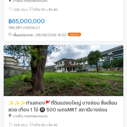
บางซื่อ กรุงเทพมหานคร
326 ตร.ว.
กว้าง 35 x ลึก 40
฿
65,000,000
199,387 บาท/ตร.วา
เลื่อนประกาศ
:
08/08/2026 15:03
UPDATE !
✨✨✨ทำเลทอง🚩ที่ดินแปลงใหญ่ บางซ่อน สี่เหลี่ยม
สวย เกือบ 1 ไร่ 🚇 500 เมตรMRT สถานีบางซ่อน
บางซื่อ กรุงเทพมหานคร
326 ตร.ว.
กว้าง 35 x ลึก 40