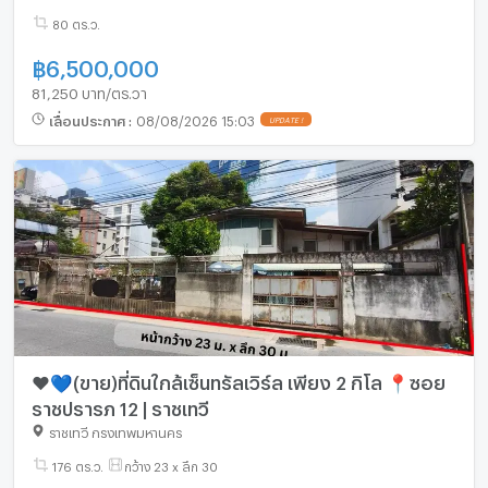
80 ตร.ว.
฿
6,500,000
81,250 บาท/ตร.วา
เลื่อนประกาศ
:
08/08/2026 15:03
UPDATE !
❤️💙(ขาย)ที่ดินใกล้เซ็นทรัลเวิร์ล เพียง 2 กิโล 📍ซอย
ราชปรารภ 12 | ราชเทวี
ราชเทวี กรุงเทพมหานคร
176 ตร.ว.
กว้าง 23 x ลึก 30