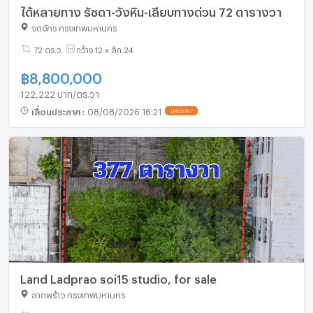
ได้หลายทาง รัชดา-วังหิน-เลียบทางด่วน 72 ตารางวา
จตุจักร กรุงเทพมหานคร
72 ตร.ว.
กว้าง 12 x ลึก 24
฿
8,800,000
122,222 บาท/ตร.วา
เลื่อนประกาศ
:
08/08/2026 16:21
UPDATE !
Land Ladprao soi15 studio, for sale
ลาดพร้าว กรุงเทพมหานคร