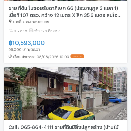
ขาย ที่ดิน ในซอยรัชดาภิเษก 66 (ประชานุกูล 3 แยก 1)
เนื้อที่ 107 ตรว. กว้าง 12 เมตร X ลึก 35.6 เมตร สนใจ
ต่อรองได้
บางซื่อ กรุงเทพมหานคร
107 ตร.ว.
กว้าง 12 x ลึก 35.7
฿
10,593,000
99,000 บาท/ตร.วา
เลื่อนประกาศ
:
08/08/2026 10:03
UPDATE !
Call : 065-864-4111 ขายที่ดินมีสิ่งปลูกสร้าง (บ้านไม้