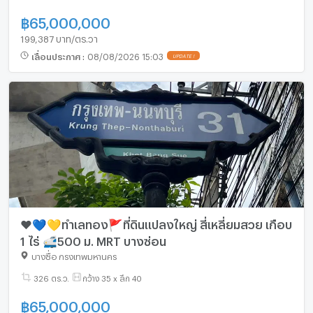
฿
65,000,000
199,387 บาท/ตร.วา
เลื่อนประกาศ
:
08/08/2026 15:03
UPDATE !
❤️💙💛ทำเลทอง🚩ที่ดินแปลงใหญ่ สี่เหลี่ยมสวย เกือบ
1 ไร่ 🚅500 ม. MRT บางซ่อน
บางซื่อ กรุงเทพมหานคร
326 ตร.ว.
กว้าง 35 x ลึก 40
฿
65,000,000