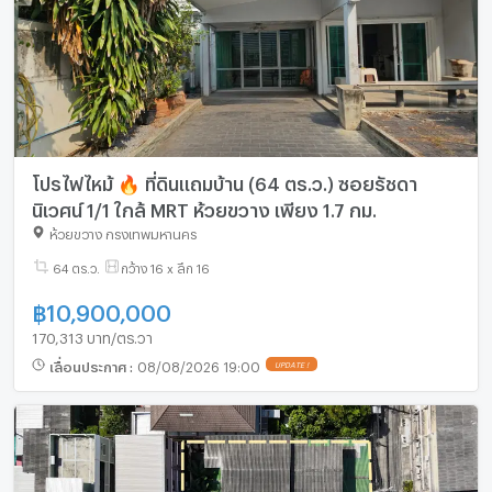
โปรไฟไหม้ 🔥 ที่ดินแถมบ้าน (64 ตร.ว.) ซอยรัชดา
นิเวศน์ 1/1 ใกล้ MRT ห้วยขวาง เพียง 1.7 กม.
ห้วยขวาง กรุงเทพมหานคร
64 ตร.ว.
กว้าง 16 x ลึก 16
฿
10,900,000
170,313 บาท/ตร.วา
เลื่อนประกาศ
:
08/08/2026 19:00
UPDATE !