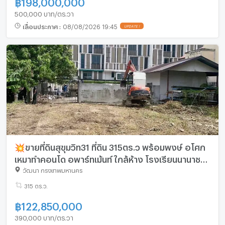
฿
198,000,000
500,000 บาท/ตร.วา
เลื่อนประกาศ
:
08/08/2026 19:45
UPDATE !
💥ขายที่ดินสุขุมวิท31 ที่ดิน 315ตร.ว พร้อมพงษ์ อโศก
เหมาทำคอนโด อพาร์ทเม้นท์ ใกล้ห้าง โรงเรียนนานาชาติ
BTSอโศก พระราม9 Sukhumvit Land 0879074045
วัฒนา กรุงเทพมหานคร
315 ตร.ว.
฿
122,850,000
390,000 บาท/ตร.วา