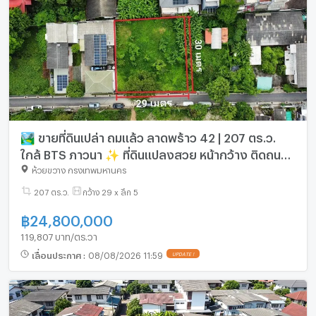
🏞️ ขายที่ดินเปล่า ถมแล้ว ลาดพร้าว 42 | 207 ตร.ว.
ใกล้ BTS ภาวนา ✨ ที่ดินแปลงสวย หน้ากว้าง ติดถนน
สาธารณะ
ห้วยขวาง กรุงเทพมหานคร
207 ตร.ว.
กว้าง 29 x ลึก 5
฿
24,800,000
119,807 บาท/ตร.วา
เลื่อนประกาศ
:
08/08/2026 11:59
UPDATE !