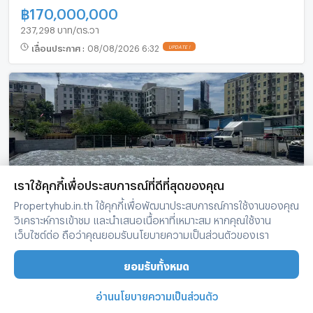
฿
170,000,000
237,298 บาท/ตร.วา
เลื่อนประกาศ
:
08/08/2026 6:32
UPDATE !
เราใช้คุกกี้เพื่อประสบการณ์ที่ดีที่สุดของคุณ
Propertyhub.in.th ใช้คุกกี้เพื่อพัฒนาประสบการณ์การใช้งานของคุณ
ขายที่ดินแปลงสวยหายาก 106 ตารางวา ซอยพงเพชร
วิเคราะห์การเข้าชม และนำเสนอเนื้อหาที่เหมาะสม หากคุณใช้งาน
นิเวศน์แยก6-3 ประชาชื่น จตุจักร กทม
เว็บไซต์ต่อ ถือว่าคุณยอมรับนโยบายความเป็นส่วนตัวของเรา
จตุจักร กรุงเทพมหานคร
ยอมรับทั้งหมด
106 ตร.ว.
กว้าง 16 x ลึก 25
฿
8,900,000
อ่านนโยบายความเป็นส่วนตัว
83,962 บาท/ตร.วา