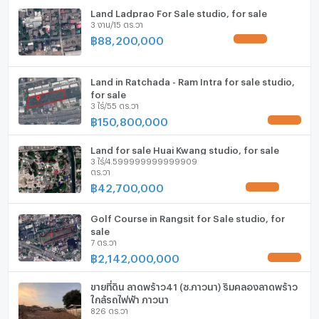
Land Ladprao For Sale studio, for sale
3 งาน/15 ตร.วา
สระว่ายน้ำ
฿
88,200,000
UPDATE !
โรงยิม / ฟิตเนส
ห้องซาวน่า
Land in Ratchada - Ram Intra for sale studio,
for sale
3 ไร่/55 ตร.วา
ห้องสตรีม
฿
150,800,000
UPDATE !
EV-Charger
Land for sale Huai Kwang studio, for sale
3 ไร่/4.599999999999909
เครื่องซักผ้า
ตร.วา
฿
42,700,000
UPDATE !
ไมโครเวฟ
Golf Course in Rangsit for Sale studio, for
sale
7 ตร.วา
฿
2,142,000,000
UPDATE !
ขายที่ดิน ลาดพร้าว41 (ซ.ภาวนา) ริมคลองลาดพร้าว
ใกล้รถไฟฟ้า ภาวนา
826 ตร.วา