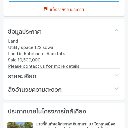
แจ้งรายงานประกาศ
ข้อมูลประกาศ
Land
Utility space 122 sqwa
Land in Ratchada - Ram Intra
Sale 10,500,000
Please contact us for more details
รายละเอียด
ราคา
10,500,000
สิ่งอำนวยความสะดวก
(86,066 บาท/ตร.วา)
เฟอร์นิเจอร์
ขนาดที่ดิน
122 ตร.ว.
ประกาศขายในโครงการใกล้เคียง
โทรศัพท์บ้าน
กว้าง (เมตร)
- เมตร
เครื่องปรับอากาศ
ขายที่ดินทำเลศักยภาพ อินทามระ 37 ใจกลางเมือง
ลึก (เมตร)
- เมตร