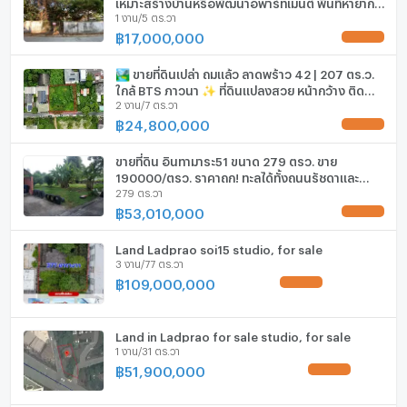
เหมาะสร้างบ้านหรือพัฒนาอพาร์ทเมนต์ พื้นที่หายาก
เครื่องทำน้ำร้อน/น้ำอุ่น
1 งาน/5 ตร.วา
ในย่านนี้
฿
17,000,000
UPDATE !
ประตูห้องระบบ digital lock
🏞️ ขายที่ดินเปล่า ถมแล้ว ลาดพร้าว 42 | 207 ตร.ว.
อ่างอาบน้ำ
ใกล้ BTS ภาวนา ✨ ที่ดินแปลงสวย หน้ากว้าง ติด
2 งาน/7 ตร.วา
ถนนสาธารณะ
TV
฿
24,800,000
UPDATE !
เตาปรุงอาหาร
ขายที่ดิน อินทามาระ51 ขนาด 279 ตรว. ขาย
190000/ตรว. ราคาถูก! ทะลุได้ทั้งถนนรัชดาและ
279 ตร.วา
ตู้เย็น
วิภาวดี
฿
53,010,000
UPDATE !
เครื่องดูดควัน
Land Ladprao soi15 studio, for sale
ลิฟท์
3 งาน/77 ตร.วา
฿
109,000,000
UPDATE !
ที่จอดรถ
ที่จอดรถจักรยานยนต์
Land in Ladprao for sale studio, for sale
1 งาน/31 ตร.วา
มีอินเตอร์เน็ตไร้สาย (Wi-Fi) ในห้องพัก
฿
51,900,000
UPDATE !
กล้องวงจรปิด (CCTV)