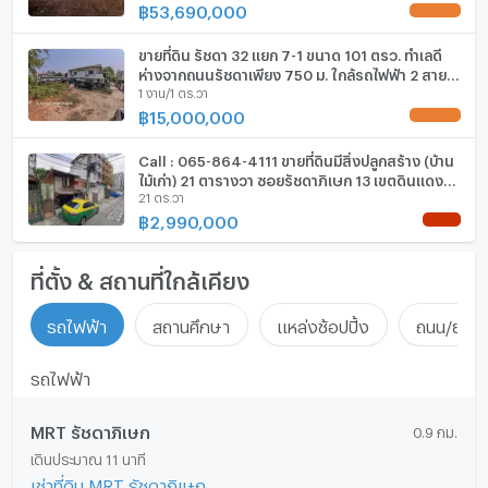
฿
53,690,000
UPDATE !
ขายที่ดิน รัชดา 32 แยก 7-1 ขนาด 101 ตรว. ทำเลดี
ห่างจากถนนรัชดาเพียง 750 ม. ใกล้รถไฟฟ้า 2 สาย ที่
1 งาน/1 ตร.วา
ถมแล้ว เหมาะปลูกบ้าน
฿
15,000,000
UPDATE !
Call : 065-864-4111 ขายที่ดินมีสิ่งปลูกสร้าง (บ้าน
ไม้เก่า) 21 ตารางวา ซอยรัชดาภิเษก 13 เขตดินแดง
21 ตร.วา
ใกล้ MRT ห้วยขวาง
฿
2,990,000
NEW !
ที่ตั้ง & สถานที่ใกล้เคียง
รถไฟฟ้า
สถานศึกษา
แหล่งช้อปปิ้ง
ถนน/ย่านธ
รถไฟฟ้า
MRT รัชดาภิเษก
0.9 กม.
เดินประมาณ 11 นาที
เช่าที่ดิน MRT รัชดาภิเษก