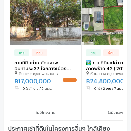
ขาย
ที่ดิน
ขาย
ที่ดิน
ขายที่ดินทำเลศักยภาพ
🏞️ ขายที่ดินเปล่า ถมแล
อินทามระ 37 ใจกลางเมือง
ลาดพร้าว 42 | 207 ตร.
ดินแดง กรุงเทพมหานคร
ห้วยขวาง กรุงเทพมหาน
เหมาะสร้างบ้านหรือพัฒนาอ
BTS ภาวนา ✨ ที่ดินแปลงสวย
พาร์ทเมนต์ พื้นที่หายากในย่านนี้
หน้ากว้าง ติดถนนสาธ
฿
17,000,000
฿
24,800,000
UPDATE !
0 ไร่ / 1 งาน / 5 ตร.ว.
0 ไร่ / 2 งาน / 7 ตร.ว.
ไม่มีโครงการ
ไม่มีโครงการ
ประกาศเช่าที่ดินในโครงการอื่นๆ ใกล้เคียง