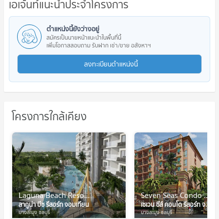
เอเจ้นท์แนะนำประจำโครงการ
ตำแหน่งนี้ยังว่างอยู่
สมัครเป็นนายหน้าแนะนำในพื้นที่นี้
เพิ่มโอกาสสอบถาม รับฝาก เช่า/ขาย อสังหาฯ
ลงทะเบียนตำแหน่งนี้
โครงการใกล้เคียง
Laguna Beach Resort Jomtien
Seven Seas Condo Resort Jomtien
ลากูน่า บีช รีสอร์ท จอมเทียน
เซเวน ซีส์ คอนโด รีสอร์ท จอมเทียน
บางละมุง ชลบุรี
บางละมุง ชลบุรี