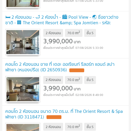
07/08/2026 5:33:00
🛏️ 2 ห้องนอน - 🛁 2 ห้องน้ำ - 🏙️ Pool View - 🌏 ชื่อชาวต่าง
ชาติ - 🏢 The Orient Resort &amp; Spa Jomtien - รหัส:
ORS31
UPDATE !
2
m
2 ห้องนอน
70.0
ชั้น
5
3,990,000
บาท
07/08/2026 5:33:00
คอนโด 2 ห้องนอน ขาย ที่ เดอะ ออเรียนท์ รีสอร์ท แอนด์ สปา
พัทยา (หนองปรือ) (ID 2650936)
UPDATE !
2
m
2 ห้องนอน
70.0
ชั้น
5
3,990,000
บาท
02/08/2026 8:49:00
คอนโด 2 ห้องนอน ขนาด 70 ตร.ม. ที่ The Orient Resort & Spa
พัทยา (ID 3118471)
UPDATE !
2
m
2 ห้องนอน
70.0
ชั้น
5