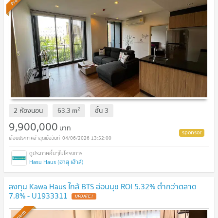
2
2 ห้องนอน
63.3
m
ชั้น
3
9,900,000
บาท
04/06/2026 13:52:00
Hasu Haus (ฮาสุ เฮ้าส์)
ลงทุน Kawa Haus ใกล้ BTS อ่อนนุช ROI 5.32% ต่ำกว่าตลาด
7.8% - U1933311
UPDATE !
Premium