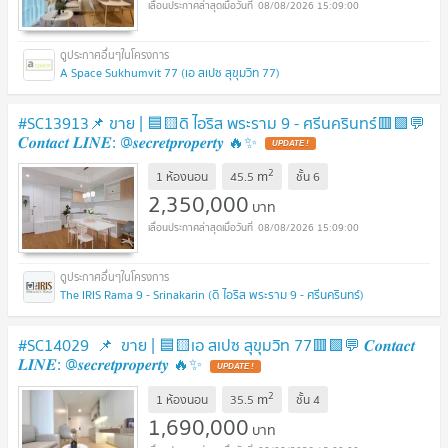
08/08/2026 15:09:00
A Space Sukhumvit 77 (เอ สเปซ สุขุมวิท 77)
#SC13913📌 ขาย | 🟦🟨ดิ ไอริส พระราม 9 - ศรีนครินทร์​🟥🟩💬
𝑪𝒐𝒏𝒕𝒂𝒄𝒕 𝑳𝑰𝑵𝑬: @𝒔𝒆𝒄𝒓𝒆𝒕𝒑𝒓𝒐𝒑𝒆𝒓𝒕𝒚 🔥✨
UPDATE !
2
m
1 ห้องนอน
45.5
ชั้น
6
2,350,000
บาท
08/08/2026 15:09:00
The IRIS Rama 9 - Srinakarin (ดิ ไอริส พระราม 9 - ศรีนครินทร์)
#SC14029​ ​​ 📌 ขาย | 🟦🟨เอ สเปซ สุขุมวิท 77🟥🟩💬 𝑪𝒐𝒏𝒕𝒂𝒄𝒕
𝑳𝑰𝑵𝑬: @𝒔𝒆𝒄𝒓𝒆𝒕𝒑𝒓𝒐𝒑𝒆𝒓𝒕𝒚 🔥✨
UPDATE !
2
m
1 ห้องนอน
35.5
ชั้น
4
1,690,000
บาท