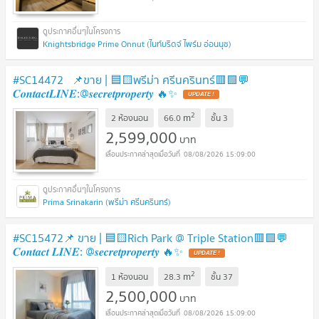
Knightsbridge Prime Onnut (ไนท์บริดจ์ ไพร์ม อ่อนนุช)
#SC14472 📌ขาย | 🟦🟨พรีม่า ศรีนครินทร์​🟥🟩💬
𝑪𝒐𝒏𝒕𝒂𝒄𝒕𝑳𝑰𝑵𝑬:@𝒔𝒆𝒄𝒓𝒆𝒕𝒑𝒓𝒐𝒑𝒆𝒓𝒕𝒚 🔥✨
UPDATE !
2
m
2 ห้องนอน
66.0
ชั้น
3
2,599,000
บาท
08/08/2026 15:09:00
Prima Srinakarin (พรีม่า ศรีนครินทร์)
#SC15472📌 ขาย | 🟦🟨Rich Park @ Triple Station🟥🟩💬
𝑪𝒐𝒏𝒕𝒂𝒄𝒕 𝑳𝑰𝑵𝑬: @𝒔𝒆𝒄𝒓𝒆𝒕𝒑𝒓𝒐𝒑𝒆𝒓𝒕𝒚 🔥✨
UPDATE !
2
m
1 ห้องนอน
28.3
ชั้น
37
2,500,000
บาท
08/08/2026 15:09:00