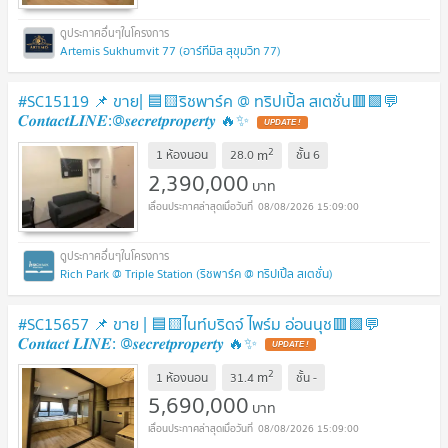
Artemis Sukhumvit 77 (อาร์ทีมิส สุขุมวิท 77)
#​​SC15119 📌 ขาย| 🟦🟨ริชพาร์ค @ ทริปเปิ้ล สเตชั่น🟥🟩💬
𝑪𝒐𝒏𝒕𝒂𝒄𝒕𝑳𝑰𝑵𝑬:@𝒔𝒆𝒄𝒓𝒆𝒕𝒑𝒓𝒐𝒑𝒆𝒓𝒕𝒚 🔥✨
UPDATE !
2
m
1 ห้องนอน
28.0
ชั้น
6
2,390,000
บาท
08/08/2026 15:09:00
Rich Park @ Triple Station (ริชพาร์ค @ ทริปเปิ้ล สเตชั่น)
#SC15657 📌 ขาย | 🟦🟨ไนท์บริดจ์ ไพร์ม อ่อนนุช🟥🟩💬
𝑪𝒐𝒏𝒕𝒂𝒄𝒕 𝑳𝑰𝑵𝑬: @𝒔𝒆𝒄𝒓𝒆𝒕𝒑𝒓𝒐𝒑𝒆𝒓𝒕𝒚 🔥✨
UPDATE !
2
m
1 ห้องนอน
31.4
ชั้น
-
5,690,000
บาท
08/08/2026 15:09:00