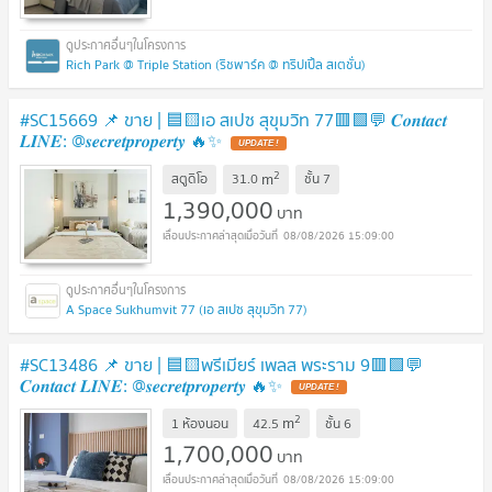
Rich Park @ Triple Station (ริชพาร์ค @ ทริปเปิ้ล สเตชั่น)
#SC15669 📌 ขาย | 🟦🟨เอ สเปซ สุขุมวิท 77🟥🟩💬 𝑪𝒐𝒏𝒕𝒂𝒄𝒕
𝑳𝑰𝑵𝑬: @𝒔𝒆𝒄𝒓𝒆𝒕𝒑𝒓𝒐𝒑𝒆𝒓𝒕𝒚 🔥✨
UPDATE !
2
m
สตูดิโอ
31.0
ชั้น
7
1,390,000
บาท
08/08/2026 15:09:00
A Space Sukhumvit 77 (เอ สเปซ สุขุมวิท 77)
#SC13486​​ 📌 ขาย | 🟦🟨พรีเมียร์ เพลส พระราม 9🟥🟩💬
𝑪𝒐𝒏𝒕𝒂𝒄𝒕 𝑳𝑰𝑵𝑬: @𝒔𝒆𝒄𝒓𝒆𝒕𝒑𝒓𝒐𝒑𝒆𝒓𝒕𝒚 🔥✨
UPDATE !
2
m
1 ห้องนอน
42.5
ชั้น
6
1,700,000
บาท
08/08/2026 15:09:00