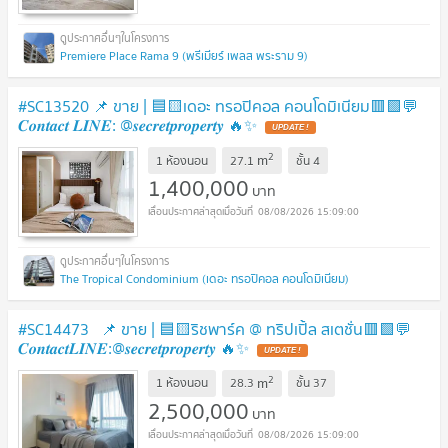
Premiere Place Rama 9 (พรีเมียร์ เพลส พระราม 9)
#SC13520​​ 📌 ขาย | 🟦🟨เดอะ ทรอปิคอล คอนโดมิเนียม​🟥🟩💬
𝑪𝒐𝒏𝒕𝒂𝒄𝒕 𝑳𝑰𝑵𝑬: @𝒔𝒆𝒄𝒓𝒆𝒕𝒑𝒓𝒐𝒑𝒆𝒓𝒕𝒚 🔥✨
UPDATE !
2
m
1 ห้องนอน
27.1
ชั้น
4
1,400,000
บาท
08/08/2026 15:09:00
The Tropical Condominium (เดอะ ทรอปิคอล คอนโดมิเนียม)
#SC14473 📌 ขาย | 🟦🟨ริชพาร์ค @ ทริปเปิ้ล สเตชั่น​🟥🟩💬
𝑪𝒐𝒏𝒕𝒂𝒄𝒕𝑳𝑰𝑵𝑬:@𝒔𝒆𝒄𝒓𝒆𝒕𝒑𝒓𝒐𝒑𝒆𝒓𝒕𝒚 🔥✨
UPDATE !
2
m
1 ห้องนอน
28.3
ชั้น
37
2,500,000
บาท
08/08/2026 15:09:00