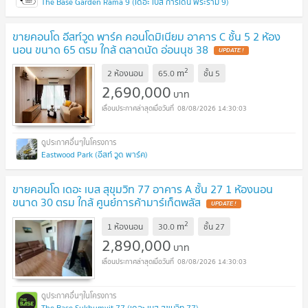
The Base Garden Rama 9 (เดอะ เบส การ์เดน พระราม 9)
ขายคอนโด อีสท์วูด พาร์ค คอนโดมิเนียม อาคาร C ชั้น 5 2 ห้อง
นอน ขนาด 65 ตรม ใกล้ ตลาดนัด อ่อนนุช 38
UPDATE !
2
m
2 ห้องนอน
65.0
ชั้น
5
2,690,000
บาท
08/08/2026 14:30:03
Eastwood Park (อีสท์ วูด พาร์ค)
ขายคอนโด เดอะ เบส สุขุมวิท 77 อาคาร A ชั้น 27 1 ห้องนอน
ขนาด 30 ตรม ใกล้ ศูนย์การค้ามาร์เก็ตพลัส
UPDATE !
2
m
1 ห้องนอน
30.0
ชั้น
27
2,890,000
บาท
08/08/2026 14:30:03
The Base Sukhumvit 77 (เดอะ เบส สุขุมวิท 77)