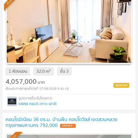
2
1 ห้องนอน
32.0
m
ชั้น
3
4,057,000
บาท
07/08/2026 6:41:19
KAWA HAUS (คาวะ เฮาส์)
คอนโดมิเนียม 36 ตร.ม. บ้านฝัน คอนโดวิลล์ เขตสวนหลวง
กรุงเทพมหานคร 792,000
UPDATE !