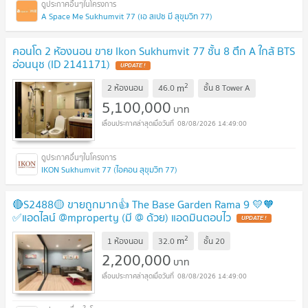
A Space Me Sukhumvit 77 (เอ สเปซ มี สุขุมวิท 77)
คอนโด 2 ห้องนอน ขาย Ikon Sukhumvit 77 ชั้น 8 ตึก A ใกล้ BTS
อ่อนนุช (ID 2141171)
UPDATE !
2
m
2 ห้องนอน
46.0
ชั้น
8 Tower A
5,100,000
บาท
08/08/2026 14:49:00
IKON Sukhumvit 77 (ไอคอน สุขุมวิท 77)
🔴S2488🟡 ขายถูกมาก👍 The Base Garden Rama 9 💛🧡
✅แอดไลน์ @mproperty (มี @ ด้วย) แอดมินตอบไว
UPDATE !
2
m
1 ห้องนอน
32.0
ชั้น
20
2,200,000
บาท
08/08/2026 14:49:00