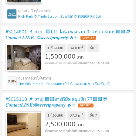
Rich Park @ Triple Station (ริชพาร์ค @ ทริปเปิ้ล สเตชั่น)
#SC14801​​ 📌 ขาย | 🟦🟨ดิ ไอริส พระราม 9 - ศรีนครินทร์🟥🟩💬
𝑪𝒐𝒏𝒕𝒂𝒄𝒕 𝑳𝑰𝑵𝑬: @𝒔𝒆𝒄𝒓𝒆𝒕𝒑𝒓𝒐𝒑𝒆𝒓𝒕𝒚 🔥✨
UPDATE !
2
m
1 ห้องนอน
34.0
ชั้น
-
1,500,000
บาท
08/08/2026 15:09:00
The IRIS Rama 9 - Srinakarin (ดิ ไอริส พระราม 9 - ศรีนครินทร์)
#​​SC15118 📌 ขาย| 🟦🟨อาร์ทีมิส สุขุมวิท 77🟥🟩💬
𝑪𝒐𝒏𝒕𝒂𝒄𝒕𝑳𝑰𝑵𝑬:@𝒔𝒆𝒄𝒓𝒆𝒕𝒑𝒓𝒐𝒑𝒆𝒓𝒕𝒚 🔥✨
UPDATE !
2
m
1 ห้องนอน
37.3
ชั้น
7
2,500,000
บาท
08/08/2026 15:09:00