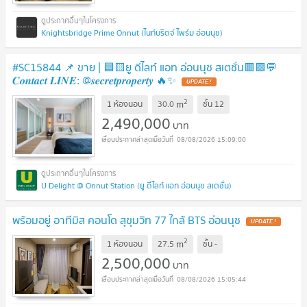
Knightsbridge Prime Onnut (ไนท์บริดจ์ ไพร์ม อ่อนนุช)
#SC15844 📌 ขาย | 🟦🟨ยู ดีไลท์ แอท อ่อนนุช สเตชั่น🟥🟩💬
𝑪𝒐𝒏𝒕𝒂𝒄𝒕 𝑳𝑰𝑵𝑬: @𝒔𝒆𝒄𝒓𝒆𝒕𝒑𝒓𝒐𝒑𝒆𝒓𝒕𝒚 🔥✨
UPDATE !
2
m
1 ห้องนอน
30.0
ชั้น
12
2,490,000
บาท
08/08/2026 15:09:00
U Delight @ Onnut Station (ยู ดีไลท์ แอท อ่อนนุช สเตชั่น)
พร้อมอยู่ อาทีมิส คอนโด สุขุมวิท 77 ใกล้ BTS อ่อนนุช
UPDATE !
2
m
1 ห้องนอน
27.5
ชั้น
-
2,500,000
บาท
08/08/2026 15:05:44