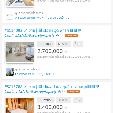
08/08/2026 15:09:00
A Space Sukhumvit 77 (เอ สเปซ สุขุมวิท 77)
#SC14093 📌 ขาย | 🟦🟨อีสท์ วูด พาร์ค🟥🟩💬
𝑪𝒐𝒏𝒕𝒂𝒄𝒕𝑳𝑰𝑵𝑬:@𝒔𝒆𝒄𝒓𝒆𝒕𝒑𝒓𝒐𝒑𝒆𝒓𝒕𝒚 🔥✨
UPDATE !
2
m
1 ห้องนอน
65.0
ชั้น
1
2,700,000
บาท
08/08/2026 15:09:00
Eastwood Park (อีสท์ วูด พาร์ค)
#SC15768 📌 ขาย | 🟦🟨แอสปาย สุขุมวิท - อ่อนนุช🟥🟩💬
𝑪𝒐𝒏𝒕𝒂𝒄𝒕 𝑳𝑰𝑵𝑬: @𝒔𝒆𝒄𝒓𝒆𝒕𝒑𝒓𝒐𝒑𝒆𝒓𝒕𝒚 🔥✨
UPDATE !
2
m
1 ห้องนอน
36.0
ชั้น
4
3,400,000
บาท
08/08/2026 15:09:00