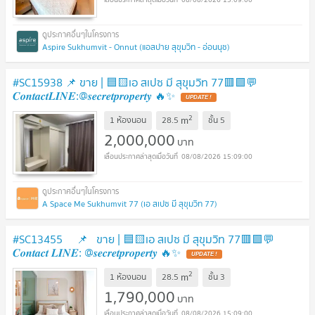
Aspire Sukhumvit - Onnut (แอสปาย สุขุมวิท - อ่อนนุช)
#SC15938 📌 ขาย | 🟦🟨เอ สเปซ มี สุขุมวิท 77🟥🟩💬
𝑪𝒐𝒏𝒕𝒂𝒄𝒕𝑳𝑰𝑵𝑬:@𝒔𝒆𝒄𝒓𝒆𝒕𝒑𝒓𝒐𝒑𝒆𝒓𝒕𝒚 🔥✨
UPDATE !
2
m
1 ห้องนอน
28.5
ชั้น
5
2,000,000
บาท
08/08/2026 15:09:00
A Space Me Sukhumvit 77 (เอ สเปซ มี สุขุมวิท 77)
#SC13455 📌 ขาย | 🟦🟨เอ สเปซ มี สุขุมวิท 77​🟥🟩💬
𝑪𝒐𝒏𝒕𝒂𝒄𝒕 𝑳𝑰𝑵𝑬: @𝒔𝒆𝒄𝒓𝒆𝒕𝒑𝒓𝒐𝒑𝒆𝒓𝒕𝒚 🔥✨
UPDATE !
2
m
1 ห้องนอน
28.5
ชั้น
3
1,790,000
บาท
08/08/2026 15:09:00