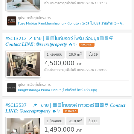
08/08/2026 15:37:37
Fuse Mobius Ramkhamhaeng - Klongton (ฟิวส์ โมเบียส รามคำแหง - คลองตัน)
#SC13212​​ 📌 ขาย | 🟦🟨ไนท์บริดจ์ ไพร์ม อ่อนนุช🟥🟩💬
𝑪𝒐𝒏𝒕𝒂𝒄𝒕 𝑳𝑰𝑵𝑬: @𝒔𝒆𝒄𝒓𝒆𝒕𝒑𝒓𝒐𝒑𝒆𝒓𝒕𝒚 🔥✨
UPDATE !
2
m
1 ห้องนอน
28.0
ชั้น
29
4,500,000
บาท
08/08/2026 15:09:00
Knightsbridge Prime Onnut (ไนท์บริดจ์ ไพร์ม อ่อนนุช)
#SC13537 📌 ขาย | 🟦🟨ไทยรงค์ ทาวเวอร์​🟥🟩💬 𝑪𝒐𝒏𝒕𝒂𝒄𝒕
𝑳𝑰𝑵𝑬: @𝒔𝒆𝒄𝒓𝒆𝒕𝒑𝒓𝒐𝒑𝒆𝒓𝒕𝒚 🔥✨
UPDATE !
2
m
1 ห้องนอน
41.0
ชั้น
11
1,490,000
บาท