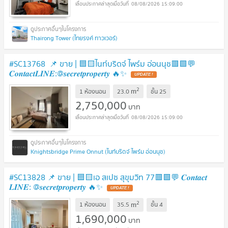
08/08/2026 15:09:00
Thairong Tower (ไทยรงค์ ทาวเวอร์)
#SC13768​​​ 📌 ขาย | 🟦🟨ไนท์บริดจ์ ไพร์ม อ่อนนุช🟥🟩💬
𝑪𝒐𝒏𝒕𝒂𝒄𝒕𝑳𝑰𝑵𝑬:@𝒔𝒆𝒄𝒓𝒆𝒕𝒑𝒓𝒐𝒑𝒆𝒓𝒕𝒚 🔥✨
UPDATE !
2
m
1 ห้องนอน
23.0
ชั้น
25
2,750,000
บาท
08/08/2026 15:09:00
Knightsbridge Prime Onnut (ไนท์บริดจ์ ไพร์ม อ่อนนุช)
#SC13828​​ 📌 ขาย | 🟦🟨เอ สเปซ สุขุมวิท 77🟥🟩💬 𝑪𝒐𝒏𝒕𝒂𝒄𝒕
𝑳𝑰𝑵𝑬: @𝒔𝒆𝒄𝒓𝒆𝒕𝒑𝒓𝒐𝒑𝒆𝒓𝒕𝒚 🔥✨
UPDATE !
2
m
1 ห้องนอน
35.5
ชั้น
4
1,690,000
บาท