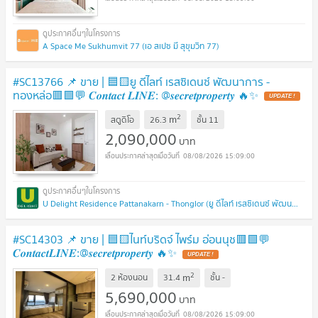
A Space Me Sukhumvit 77 (เอ สเปซ มี สุขุมวิท 77)
#SC13766​​ 📌 ขาย | 🟦🟨ยู ดีไลท์ เรสซิเดนซ์ พัฒนาการ -
ทองหล่อ​🟥🟩💬 𝑪𝒐𝒏𝒕𝒂𝒄𝒕 𝑳𝑰𝑵𝑬: @𝒔𝒆𝒄𝒓𝒆𝒕𝒑𝒓𝒐𝒑𝒆𝒓𝒕𝒚 🔥✨
UPDATE !
2
m
สตูดิโอ
26.3
ชั้น
11
2,090,000
บาท
08/08/2026 15:09:00
U Delight Residence Pattanakarn - Thonglor (ยู ดีไลท์ เรสซิเดนซ์ พัฒนาการ - ทองหล่อ)
#SC14303 📌 ขาย | 🟦🟨ไนท์บริดจ์ ไพร์ม อ่อนนุช​🟥🟩💬
𝑪𝒐𝒏𝒕𝒂𝒄𝒕𝑳𝑰𝑵𝑬:@𝒔𝒆𝒄𝒓𝒆𝒕𝒑𝒓𝒐𝒑𝒆𝒓𝒕𝒚 🔥✨
UPDATE !
2
m
2 ห้องนอน
31.4
ชั้น
-
5,690,000
บาท
08/08/2026 15:09:00