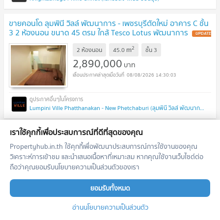
ขายคอนโด ลุมพินี วิลล์ พัฒนาการ - เพชรบุรีตัดใหม่ อาคาร C ชั้น
3 2 ห้องนอน ขนาด 45 ตรม ใกล้ Tesco Lotus พัฒนาการ
UPDATE
!
2
m
2 ห้องนอน
45.0
ชั้น
3
2,890,000
บาท
08/08/2026 14:30:03
Lumpini Ville Phatthanakan - New Phetchaburi (ลุมพินี วิลล์ พัฒนาการ - เพชรบุรีตัดใหม่)
ขายคอนโด ไนท์บริดจ์ ไพร์ม อ่อนนุช อาคาร 1 ชั้น 30 สตูดิโอ
เราใช้คุกกี้เพื่อประสบการณ์ที่ดีที่สุดของคุณ
ขนาด 23 ตรม ใกล้ Big C Extra อ่อนนุช
UPDATE !
Propertyhub.in.th ใช้คุกกี้เพื่อพัฒนาประสบการณ์การใช้งานของคุณ
วิเคราะห์การเข้าชม และนำเสนอเนื้อหาที่เหมาะสม หากคุณใช้งานเว็บไซต์ต่อ
2
m
สตูดิโอ
23.0
ชั้น
30
ถือว่าคุณยอมรับนโยบายความเป็นส่วนตัวของเรา
2,990,000
บาท
08/08/2026 14:30:03
ยอมรับทั้งหมด
อ่านนโยบายความเป็นส่วนตัว
Knightsbridge Prime Onnut (ไนท์บริดจ์ ไพร์ม อ่อนนุช)