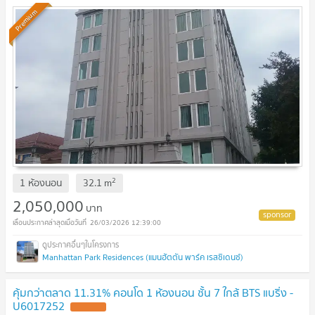
Premium
2
1 ห้องนอน
32.1
m
2,050,000
บาท
26/03/2026 12:39:00
Manhattan Park Residences (แมนฮัตตัน พาร์ค เรสซิเดนซ์)
คุ้มกว่าตลาด 11.31% คอนโด 1 ห้องนอน ชั้น 7 ใกล้ BTS แบริ่ง -
U6017252