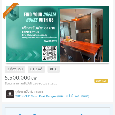
SW003576
Premium
2
2 ห้องนอน
61.2
m
ชั้น
6
5,500,000
บาท
02/08/2026 3:11:10
THE NICHE Mono Peak Bangna (เดอะ นิช โมโน พีค บางนา)