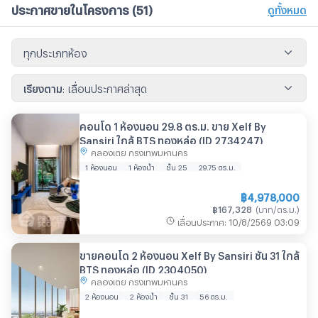
ประกาศขายในโครงการ
(51)
ดูทั้งหมด
ทุกประเภทห้อง
เรียงตาม
:
เลื่อนประกาศล่าสุด
คอนโด 1 ห้องนอน 29.8 ตร.ม. ขาย Xelf By
Sansiri ใกล้ BTS ทองหล่อ (ID 2734247)
คลองเตย กรุงเทพมหานคร
1 ห้องนอน
1 ห้องน้ำ
ชั้น 25
29.75
ตร.ม.
฿
4,978,000
฿
167,328
(
บาท/ตร.ม.
)
เลื่อนประกาศ
:
10/8/2569
03:09
ขายคอนโด 2 ห้องนอน Xelf By Sansiri ชั้น 31 ใกล้
BTS ทองหล่อ (ID 2304050)
คลองเตย กรุงเทพมหานคร
2 ห้องนอน
2 ห้องน้ำ
ชั้น 31
56
ตร.ม.