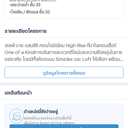
•
สระว่ายน้ำ
ชั้น 33
•
โรงยิม / ฟิตเนส
ชั้น 33
รายละเอียดโครงการ
เซลฟ์ บาย แสนสิริ คอนโดมิเนียม High-Rise ที่มาในคอนเซ็ปต์
One-of-a-Kindการเดินทางสะดวกดีไซน์และความยืดหยุ่นในการ
อยู่อาศัย โดยมีทั้งห้องแบบ Simplex และ Loft ให้เลือก พร้อม
ฟังก์ชันที่ออกแบบมาให้ตอบโจทย์ไลฟ์สไตล์ของคนเมืองยุคใหม่
อย่างรอบด้านโครงการมาพร้อมสิ่งอำนวยความสะดวกที่ทันสมัย
ดูข้อมูลโครงการทั้งหมด
ครบครัน ทั้งในแง่ของการใช้ชีวิต การทำงาน และการพักผ่อน ใน
ราคาเริ่มต้นประมาณ 3.69 ล้านบาท* การเดินทางสะดวกถนน
เอเจ้นท์แนะนำ
พระราม 4ถนนสุขุมวิทถนนรัชดาภิเษกทางพิเศษเฉลิมมหานคร
ทางพิเศษฉลองรัชBTS ทองหล่อMRT ศูนย์ประชุมฯใกล้แหล่ง
อำนวยความสะดวก Big C พระราม 4 Lotus’s พระราม 4
ตำแหน่งนี้ยังว่างอยู่
Gateway Ekamai Rain Hill Major Cineplex Summer Hill W
สมัครเป็นนายหน้าแนะนำในพื้นที่นี้
District K Village Parklane เอกมัย Emporium Big C เอกมัย
เพิ่มโอกาส รับฝาก เช่า/ขาย อสังหาฯ
.Emsphere 8 Thonglo Market Place ทองหล่อ Donki Mall