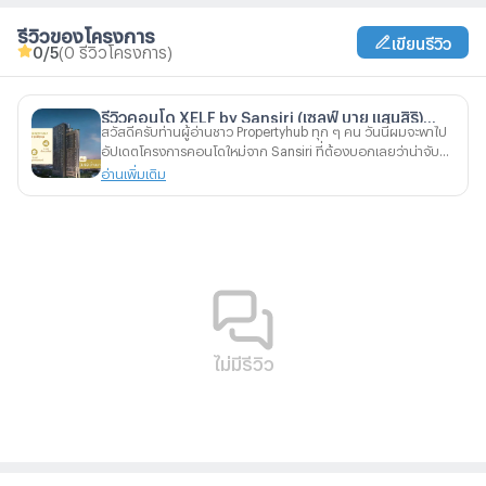
รีวิวของโครงการ
เขียนรีวิว
0
/5
(0 รีวิวโครงการ)
รีวิวคอนโด XELF by Sansiri (เซลฟ์ บาย แสนสิริ)
สวัสดีครับท่านผู้อ่านชาว Propertyhub ทุก ๆ คน วันนี้ผมจะพาไป
คอนโดใหม่ ใกล้ BTS ทองหล่อ เพียง 3 นาที พร้อมส่วน
อัปเดตโครงการคอนโดใหม่จาก Sansiri ที่ต้องบอกเลยว่าน่าจับตา
กลางจัดเต็ม 5 ชั้น เริ่ม 3.59 ลบ.*
มองไม่น้อยกับโครงการ XELF by Sansiri (เซลฟ์ บาย แสนสิริ)
อ่านเพิ่มเติม
คอนโดมิเนียมที่มาในคอนเซ็ปต์ One-of-a-Kind บนทำเล
ศักยภาพติดถนนพระราม 4
ไม่มีรีวิว