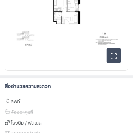
สิ่งอำนวยความสะดวก
ลิฟท์
ห้องจากุซซี่
โรงยิม / ฟิตเนส
บริการรถรับส่ง