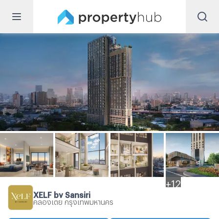
+
12
XELF by Sansiri
คลองเตย กรุงเทพมหานคร