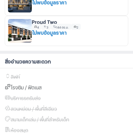
ไม่พบข้อมูลราคา
Proud Two
4
3
144 ตร.ม.
2
ไม่พบข้อมูลราคา
สิ่งอำนวยความสะดวก
ลิฟท์
โรงยิม / ฟิตเนส
บริการรถรับส่ง
สวนหย่อม / พื้นที่สีเขียว
สนามเด็กเล่น / พื้นที่สำหรับเด็ก
ห้องสมุด