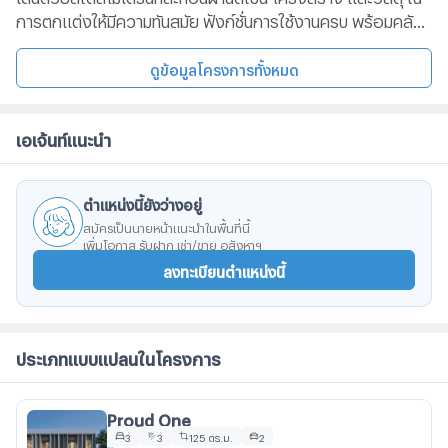
การตกแต่งให้มีความทันสมัย ฟังก์ชั่นการใช้งานครบ พร้อมคลับ
เฮ้าส์ และสวนสวยคุ้มค่ากว่า กับแบบบ้านโมเดลใหม่ ให้เลือกตาม
สไตล์ 2 แบบ บนทําเลศักยภาพ วงแหวน-รามอินทรา ใกล้
ดูข้อมูลโครงการทั้งหมด
รถไฟฟ้า 2 สาย
เอเจ้นท์แนะนำ
ตำแหน่งนี้ยังว่างอยู่
สมัครเป็นนายหน้าแนะนำในพื้นที่นี้
เพิ่มโอกาส รับฝาก เช่า/ขาย อสังหาฯ
ลงทะเบียนตำแหน่งนี้
ประเภทแบบแปลนในโครงการ
Proud One
3
3
125 ตร.ม.
2