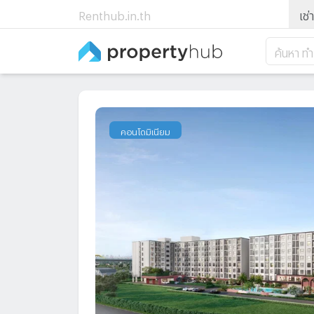
Renthub.in.th
เช่า
ค้นหา ท
คอนโดมิเนียม