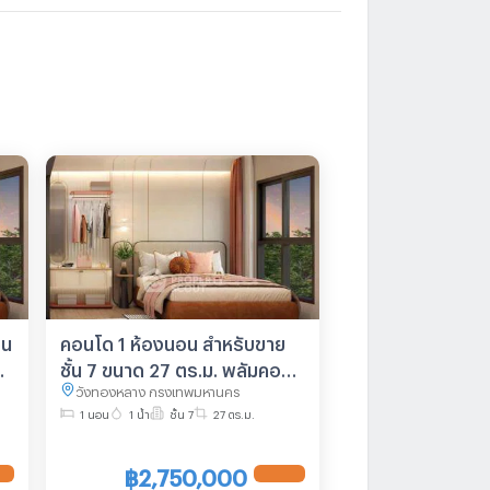
อน
คอนโด 1 ห้องนอน สำหรับขาย
ชั้น 7 ขนาด 27 ตร.ม. พลัมคอน
วังทองหลาง กรุงเทพมหานคร
โดอีสต์ ลาดพร้าว พหลฯ (ID
1 นอน
1 น้ำ
ชั้น 7
27 ตร.ม.
3051980)
฿2,750,000