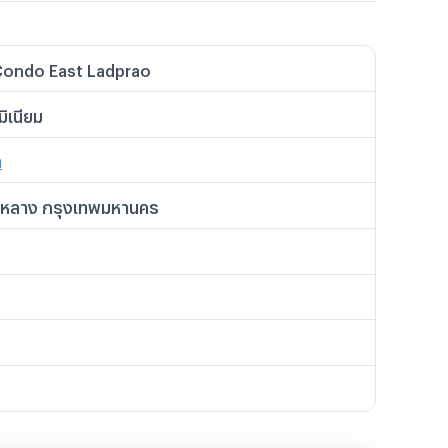
Condo East Ladprao
ิเนียม
า
เขตประชาอุทิศ)
งหลาง กรุงเทพมหานคร