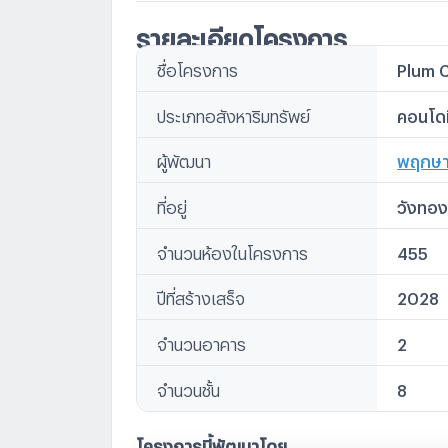
Crystal Design Center
รายละเอียดโครงการ
The Crystal เอกมัย-รามอินทรา
รร.อุดมศึกษา
ชื่อโครงการ
Plum 
รร.บดินทรเดชา (สิงห์ สิงหเสนี)
ประเภทอสังหาริมทรัพย์
คอนโดม
รร.อนุบาลนานาชาติเพรพ
รร.สองภาษาลาดพร้าว
พฤกษ
ผู้พัฒนา
รร.นานาชาติสิงคโปร์กรุงเทพฯ (SISB วิทยา
รพ.ลาดพร้าว
ที่อยู่
วังทอ
รพ.เวชธานี อินเตอร์เนชั่นแนล
จำนวนห้องในโครงการ
455
รพ.รามคำแหง
รพ.เปาโล โชคชัย 4
ปีที่สร้างเสร็จ
2028
จำนวนอาคาร
2
จำนวนชั้น
8
โครงการนี้พัฒนาโดย