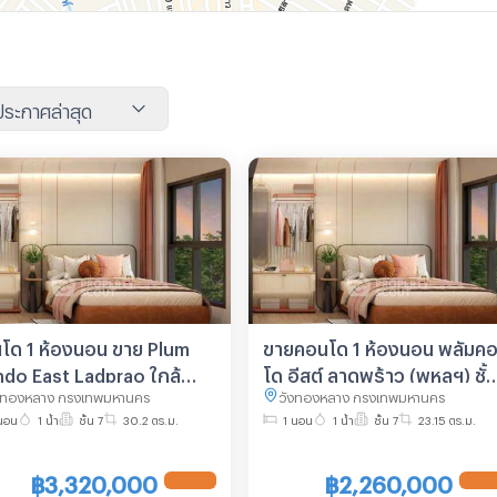
นประกาศล่าสุด
โด 1 ห้องนอน ขาย Plum
ขายคอนโด 1 ห้องนอน พลัมค
do East Ladprao ใกล้
โด อีสต์ ลาดพร้าว (พหลฯ) ชั้น
งทองหลาง กรุงเทพมหานคร
วังทองหลาง กรุงเทพมหานคร
ฯ (ชั้น 7) (ID 3051981)
7 ขนาด 23.15 ตร.ม. (ID
นอน
1 น้ำ
ชั้น 7
30.2 ตร.ม.
1 นอน
1 น้ำ
ชั้น 7
23.15 ตร.ม.
3051979)
฿3,320,000
฿2,260,000