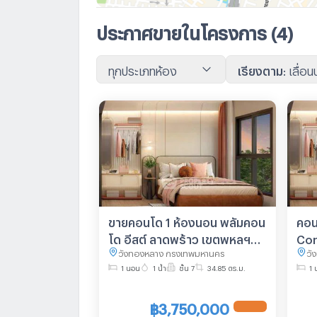
ประกาศขายในโครงการ
(4)
ทุกประเภทห้อง
เรียงตาม
:
เลื่อ
ขายคอนโด 1 ห้องนอน พลัมคอน
คอน
โด อีสต์ ลาดพร้าว เขตพหลฯ
Con
วังทองหลาง กรุงเทพมหานคร
วั
วังทองหลาง (ID 3051982)
พหล
1 นอน
1 น้ำ
ชั้น 7
34.85 ตร.ม.
1 
฿3,750,000