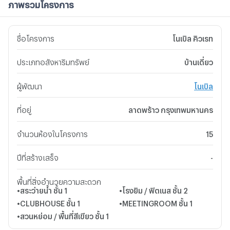
ภาพรวมโครงการ
ชื่อโครงการ
โนเบิล คิวเรท
ประเภทอสังหาริมทรัพย์
บ้านเดี่ยว
ผู้พัฒนา
โนเบิล
ที่อยู่
ลาดพร้าว กรุงเทพมหานคร
จำนวนห้องในโครงการ
15
ปีที่สร้างเสร็จ
-
พื้นที่สิ่งอำนวยความสะดวก
•
สระว่ายน้ำ
ชั้น 1
•
โรงยิม / ฟิตเนส
ชั้น 2
•
CLUBHOUSE
ชั้น 1
•
MEETINGROOM
ชั้น 1
•
สวนหย่อม / พื้นที่สีเขียว
ชั้น 1