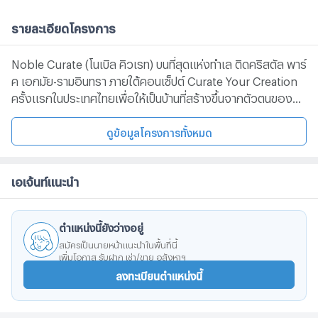
รายละเอียดโครงการ
Noble Curate (โนเบิล คิวเรท) บนที่สุดแห่งทำเล ติดคริสตัล พาร์
ค เอกมัย-รามอินทรา ภายใต้คอนเซ็ปต์ Curate Your Creation
ครั้งแรกในประเทศไทยเพื่อให้เป็นบ้านที่สร้างขึ้นจากตัวตนของ
คุณจำกัดเพียง 15 ครอบครัว และยังมีพื้นที่ของ คลับเฮาส์ ใน
สไตล์ โมเดิร์น ลักซ์ชัวรี่พื้นที่สีเขียวที่ให้ความสงบร่มรื่นในทุก ๆ
ดูข้อมูลโครงการทั้งหมด
วัน ให้คุณนิยามความสุข ที่เป็นตัวเอง
เอเจ้นท์แนะนำ
ตำแหน่งนี้ยังว่างอยู่
สมัครเป็นนายหน้าแนะนำในพื้นที่นี้
เพิ่มโอกาส รับฝาก เช่า/ขาย อสังหาฯ
ลงทะเบียนตำแหน่งนี้