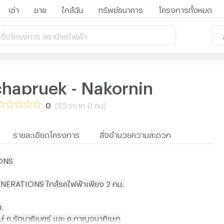
เช่า
ขาย
ใกล้ฉัน
ทรัพย์ธนาคาร
โครงการทั้งหมด
 ชื่อโครงการ สถานีรถไฟฟ้า
hapruek - Nakornin
0
(รีวิวจาก 0 คน)
รายละเอียดโครงการ
สิ่งอำนวยความสะดวก
ONS
NERATIONS ใกล้รถไฟฟ้าเพียง 2 กม.
.
ษ์ ถ.รัตนาธิเบศร์ และ ถ.กาญจนาภิเษก