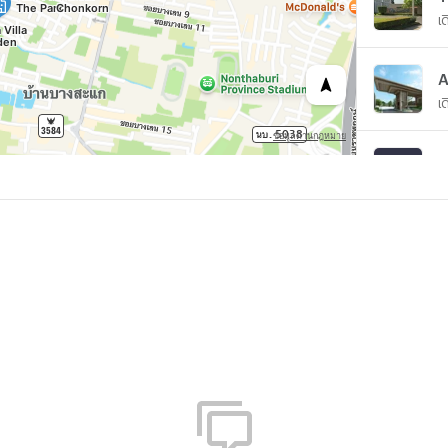
เ
เ
G
เ
H
เ
B
เ
B
เ