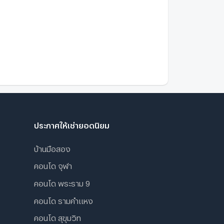
illa Gargen 3 Rattanathibet
2.2 กม.
asika Villa Garden
1.7 กม.
ดินประมาณ 20 นาที
ประกาศให้เช่ายอดนิยม
บ้านมือสอง
คอนโด จุฬา
คอนโด พระราม 9
คอนโด รามคําแหง
คอนโด สุขุมวิท