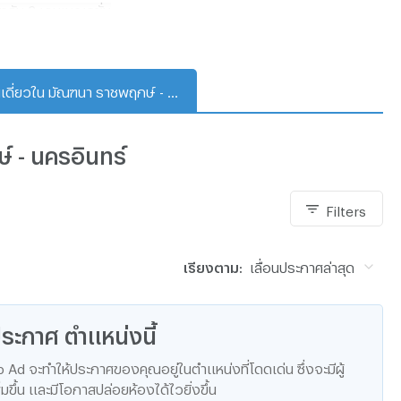
รับ 3 เจนเนอเรชั่น
ติมเต็มจินตนาการให้เจ้าตัวเล็ก-วัยซน
door Fitness สำหรับผู้ใหญ่-วัยสร้าง
่งเอกเขนกหรือออกกำลังกายเบาๆ สำหรับผู้สูงอายุ-วัยสุข
บ้านเดี่ยวใน มัณฑนา ราชพฤกษ์ - นครอินทร์
์ - นครอินทร์
Filters
เรียงตาม:
เลื่อนประกาศล่าสุด
ะกาศ ตำแหน่งนี้
d จะทำให้ประกาศของคุณอยู่ในตำแหน่งที่โดดเด่น ซึ่งจะมีผู้
มขึ้น และมีโอกาสปล่อยห้องได้ไวยิ่งขึ้น