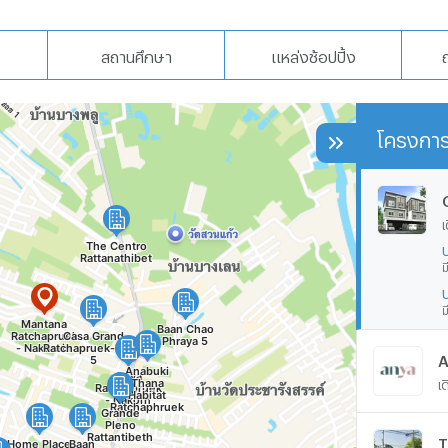
สถานศึกษา
แหล่งช้อปปิ้ง
โครงการ
เ
ม
ม
A
เ
T