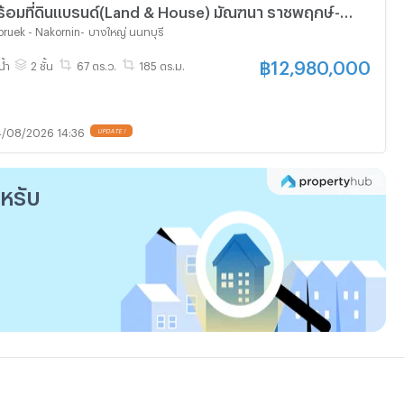
พร้อมที่ดินแบรนด์(Land & House) มัณฑนา ราชพฤกษ์-
สะพานมหาเจษฎาบดินทร์ เพียง 12,980,000 บาท โทร.091-082-8888
ruek - Nakornin
-
บางใหญ่ นนทบุรี
฿
12,980,000
น้ำ
2 ชั้น
67 ตร.ว.
185 ตร.ม.
/08/2026 14:36
UPDATE !
ำหรับ