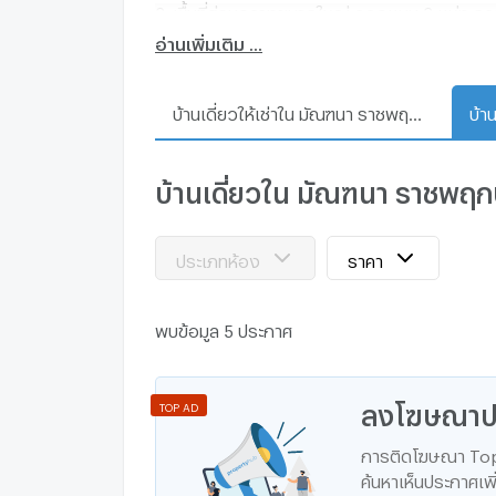
3. พื้นที่ส่วนกลางขนาดใหญ่ ออกแบบ 3 แห่ง รอง
-The Blooming สวนซน : พื้นที่กิจกรรมผจญภัย เ
อ่านเพิ่มเติม ...
-The Shining สวนสร้าง : สวนให้ร่มเงา และ Out
-The Calming สวนสุข : สวนเพื่อการผ่อนคลายนั
บ้านเดี่ยวให้เช่าใน มัณฑนา ราชพฤกษ์ - นครอินทร์
บ้านเดี่ยวใน มัณฑนา ราชพฤกษ
ประเภทห้อง
ราคา
พบข้อมูล 5 ประกาศ
ลงโฆษณาปร
TOP AD
การติดโฆษณา Top A
ค้นหาเห็นประกาศเพิ่