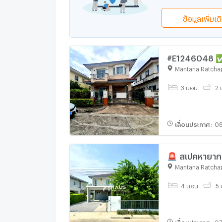
ข้อมูลเพิ่มเต
#E1246048 ✅ 2
ราชพฤกษ์ - นค
Mantana Ratchap
@condoboy
3 นอน
2 น
เลื่อนประกาศ
:
08
🚨 สเปคหายาก!
ขายบ้านเดี่ยว 
Mantana Ratchap
#HRP2070
4 นอน
5 
เลื่อนประกาศ
:
07