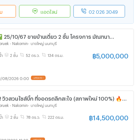
ิม
แอดไลน์
02 026 3049
5/10/67 ขายบ้านเดี่ยว 2 ชั้น โครงการ มัณฑนา
รอินทร์ (วงเวียนพระราม 5) 📲📢สอบถาม ld line
ruek - Nakornin
-
บางใหญ่ นนทบุรี
฿
5,000,000
้ำ
2 ชั้น
52 ตร.ว.
134 ตร.ม.
/08/2026 0:00
UPDATE !
 วิวสวนไซส์บิ๊ก ที่จอดรถลึกสะใจ (สภาพใหม่ 100%) 🔥
มัณฑนา ราชพฤกษ์ - นครอินทร์ 🔥 / 4 ห้องนอน
ruek - Nakornin
-
บางใหญ่ นนทบุรี
฿
14,500,000
น้ำ
2 ชั้น
78 ตร.ว.
222 ตร.ม.
/08/2026 12:20
UPDATE !