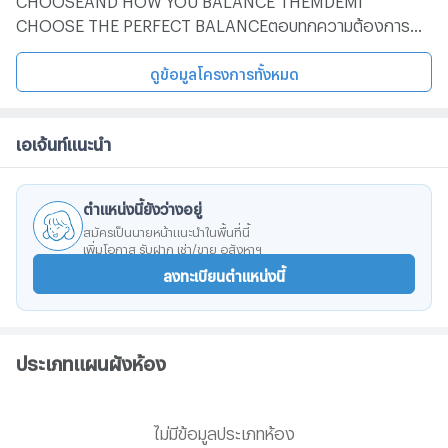
CHOOSE THE PERFECT BALANCEตอบทุกความต้องการ
ของคนรุ่นใหม่ที่หลงใหลชีวิตเมือง​สะท้อนรสนิยมโดดเด่นไม่
เหมือนใคร​ บนทำเลเมืองที่เชื่อมต่อทุกจุดหมายได้อย่างง่ายดาย​
ดูข้อมูลโครงการทั้งหมด
ให้คุณใช้ชีวิตทุกด้านได้อย่างสมดุล Luxury Residence แนวคิด
ใหม่ในรูปแบบ Deluxe Townhome สูง 3.5 ชั้น เพียง 18 ยูนิต
เอเจ้นท์แนะนำ
พร้อมลิฟต์ส่วนตัว ในราคาเริ่มต้น 27.9 ล้านบาทการเดินทาง
สะดวกถนนประชาอุทิศถนนประดิษฐ์มนูธรรมถนนพระราม
9ทางด่วนพิเศษฉลองรัชทางพิเศษศรีรัชใกล้เเหล่งอำนวยความ
ตำแหน่งนี้ยังว่างอยู่
สะดวก เดอะ สตรีท รัชดาเซ็นทรัล พระราม 9เซ็นทรัล อีสต์วิลล์
สมัครเป็นนายหน้าแนะนำในพื้นที่นี้
รร.อนุบาลนานาชาติเพรพรร.นานาชาติ KISรร.นานาชาติ สิงคโปร์
เพิ่มโอกาส รับฝาก เช่า/ขาย อสังหาฯ
(SISB) รร.ฝรั่งเศสนานาชาติ กรุงเทพร.ร.นานาชาติรีเจ้นท์
ลงทะเบียนตำแหน่งนี้
กรุงเทพโรงพยาบาลกรุงเทพโรงพยาบาลพระรามเก้าโรง
พยาบาลเฉพาะทางกระดูกและข้อ ข้อดีมีสุข
ประเภทแผนผังห้อง
ไม่มีข้อมูลประเภทห้อง