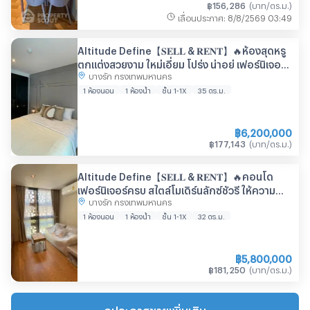
฿
156,286
(
บาท/ตร.ม.
)
เลื่อนประกาศ
:
8/8/2569
03:49
Altitude Define【𝐒𝐄𝐋𝐋 & 𝐑𝐄𝐍𝐓】🔥ห้องสุดหรู
ตกแต่งสวยงาม ใหม่เอี่ยม โปร่ง น่าอยู่ เฟอร์นิเจอร์
บางรัก กรุงเทพมหานคร
ครบ ใกล้ MRT สามย่าน🔥 ติดต่อไลน์ไอดี:
@hacondo
1 ห้องนอน
1 ห้องน้ำ
ชั้น 1-1X
35
ตร.ม.
฿
6,200,000
฿
177,143
(
บาท/ตร.ม.
)
Altitude Define【𝐒𝐄𝐋𝐋 & 𝐑𝐄𝐍𝐓】🔥คอนโด
เฟอร์นิเจอร์ครบ สไตล์โมเดิร์นลักซ์ชัวรี ให้ความ
บางรัก กรุงเทพมหานคร
รู้สึกอบอุ่น🔥 ติดต่อไลน์ไอดี: @hacondo
1 ห้องนอน
1 ห้องน้ำ
ชั้น 1-1X
32
ตร.ม.
฿
5,800,000
฿
181,250
(
บาท/ตร.ม.
)
ดูประกาศขายเพิ่มเติม