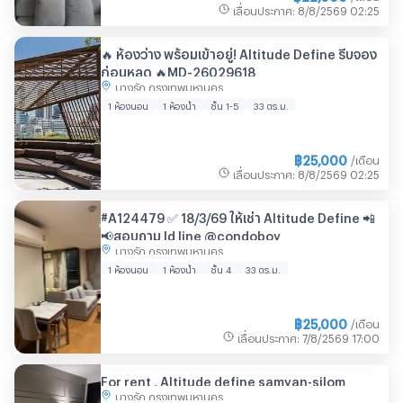
เลื่อนประกาศ
:
8/8/2569
02:25
🔥 ห้องว่าง พร้อมเข้าอยู่! Altitude Define รีบจอง
ก่อนหลุด 🔥MD-26029618
บางรัก กรุงเทพมหานคร
1 ห้องนอน
1 ห้องน้ำ
ชั้น 1-5
33 ตร.ม.
฿
25,000
/เดือน
เลื่อนประกาศ
:
8/8/2569
02:25
#A124479 ✅ 18/3/69 ให้เช่า Altitude Define 📲
📢สอบถาม ld line @condoboy
บางรัก กรุงเทพมหานคร
1 ห้องนอน
1 ห้องน้ำ
ชั้น 4
33 ตร.ม.
฿
25,000
/เดือน
เลื่อนประกาศ
:
7/8/2569
17:00
For rent , Altitude define samyan-silom
บางรัก กรุงเทพมหานคร