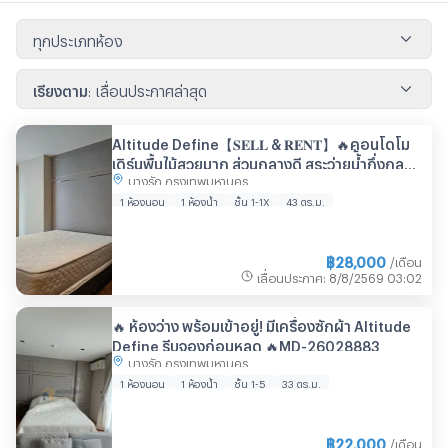
ทุกประเภทห้อง
เรียงตาม
:
เลื่อนประกาศล่าสุด
Altitude Define【𝐒𝐄𝐋𝐋 & 𝐑𝐄𝐍𝐓】🔥คอนโดโม
เดิร์นพื้นไม้สวยมาก ส่วนกลางดี สระว่ายน้้ำกึ่งกลาง
บางรัก กรุงเทพมหานคร
แจ้ง.🔥 ติดต่อไลน์ไอดี: @hacondo
1 ห้องนอน
1 ห้องน้ำ
ชั้น 1-1X
43 ตร.ม.
฿
28,000
/เดือน
เลื่อนประกาศ
:
8/8/2569
03:02
🔥 ห้องว่าง พร้อมเข้าอยู่! มีเครื่องซักผ้า Altitude
Define รีบจองก่อนหลุด 🔥MD-26028883
บางรัก กรุงเทพมหานคร
1 ห้องนอน
1 ห้องน้ำ
ชั้น 1-5
33 ตร.ม.
฿
22,000
/เดือน