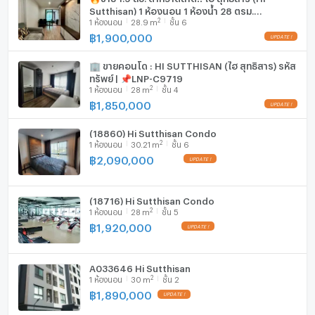
Sutthisan) 1 ห้องนอน 1 ห้องน้ำ 28 ตรม.
2
1
ห้องนอน
28.9
m
ชั้น 6
เฟอร์นิเจอร์ครบ ติดต่อ▫️@sanhaproperty📲095-
6922871 แอดไลน์ตอบไวมาก
฿
1,900,000
🏢 ขายคอนโด : HI SUTTHISAN (ไฮ สุทธิสาร) รหัส
ทรัพย์ | 📌LNP-C9719
2
1
ห้องนอน
28
m
ชั้น 4
฿
1,850,000
(18860) Hi Sutthisan Condo
2
1
ห้องนอน
30.21
m
ชั้น 6
฿
2,090,000
(18716) Hi Sutthisan Condo
2
1
ห้องนอน
28
m
ชั้น 5
฿
1,920,000
A033646 Hi Sutthisan
2
1
ห้องนอน
30
m
ชั้น 2
฿
1,890,000