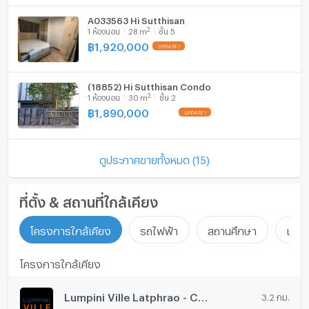
A033563 Hi Sutthisan
2
1
ห้องนอน
28
m
ชั้น 5
฿
1,920,000
(18852) Hi Sutthisan Condo
2
1
ห้องนอน
30
m
ชั้น 2
฿
1,890,000
ดูประกาศขายทั้งหมด (15)
ที่ตั้ง & สถานที่ใกล้เคียง
โครงการใกล้เคียง
รถไฟฟ้า
สถานศึกษา
แหล่ง
โครงการใกล้เคียง
Lumpini Ville Latphrao - Chokchai 4
3.2 กม.