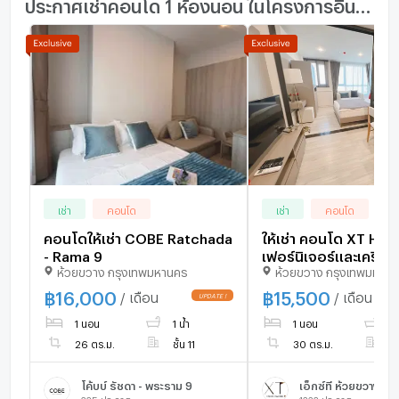
ประกาศเช่าคอนโด 1 ห้องนอน ในโครงการอื่นๆ ใกล้เคียง
เช่า
คอนโด
เช่า
คอนโด
คอนโดให้เช่า COBE Ratchada
ให้เช่า คอนโด XT Hu
- Rama 9
เฟอร์นิเจอร์และเครื่อง
ห้วยขวาง กรุงเทพมหานคร
ห้วยขวาง กรุงเทพมหาน
ครบ ห้องสวยมากก
฿
16,000
฿
15,500
/ เดือน
/ เดือน
1 นอน
1 น้ำ
1 นอน
1 
26 ตร.ม.
ชั้น 11
30 ตร.ม.
ชั
โค้บบ์ รัชดา - พระราม 9
เอ็กซ์ที ห้วยขวาง
225
ประกาศ
1332
ประกาศ