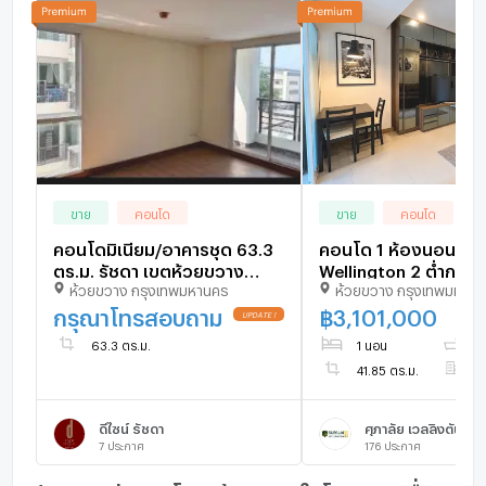
ขาย
คอนโด
ขาย
คอนโด
คอนโดมิเนียม/อาคารชุด 63.3
คอนโด 1 ห้องนอน Sup
ตร.ม. รัชดา เขตห้วยขวาง
Wellington 2 ต่ำกว่า
ห้วยขวาง กรุงเทพมหานคร
ห้วยขวาง กรุงเทพมหาน
กรุงเทพมหานคร
16.89% ใกล้ MRT - U
กรุณาโทรสอบถาม
฿
3,101,000
63.3 ตร.ม.
1 นอน
1 
41.85 ตร.ม.
ชั
ดีไซน์ รัชดา
ศุภาลัย เวลลิงตัน 2
7
ประกาศ
176
ประกาศ