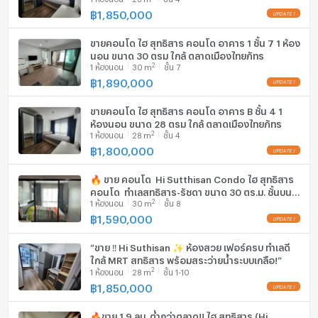
฿
1,850,000
เครื่องดูดควัน
ขายคอนโด ไฮ สุทธิสาร คอนโด อาคาร 1 ชั้น 7 1 ห้อง
มีอินเตอร์เน็ตไร้สาย (Wi-Fi) ในห้องพัก
นอน ขนาด 30 ตรม ใกล้ ตลาดเมืองไทยภัทร
2
1
ห้องนอน
30
m
ชั้น 7
เครื่องซักผ้า
฿
1,890,000
ไมโครเวฟ
ขายคอนโด ไฮ สุทธิสาร คอนโด อาคาร B ชั้น 4 1
ห้องนอน ขนาด 28 ตรม ใกล้ ตลาดเมืองไทยภัทร
2
1
ห้องนอน
28
m
ชั้น 4
฿
1,800,000
🔥 ขาย คอนโด Hi Sutthisan Condo ไฮ สุทธิสาร
คอนโด ทำเลสุทธิสาร-รัชดา ขนาด 30 ตร.ม. ชั้นบน
2
1
ห้องนอน
30
m
ชั้น 8
สุด วิวสวย 🌳 ใกล้ รถไฟฟ้า MRT สถานีสุทธิสาร
฿
1,590,000
“ขาย ‼️ Hi Suthisan ✨ ห้องสวย เฟอร์ครบ ทำเลดี
ใกล้ MRT สุทธิสาร พร้อมสระว่ายน้ำระบบเกลือ!”
2
1
ห้องนอน
28
m
ชั้น 1-10
฿
1,850,000
🔥ขาย 1.9 ลบ. ต่ำกว่าตลาด!! ไฮ สุทธิสาร (Hi