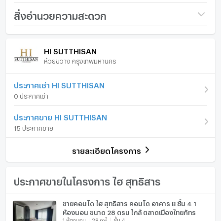
ชื่อโครงการ
HI SUTTHISAN
สิ่งอำนวยความสะดวก
ราคา
2,000,000
ภายในห้อง
ภายในโครงการ
(71,429 บาท/ตร.ม.)
HI SUTTHISAN
ห้วยขวาง กรุงเทพมหานคร
อาคาร
ตึก A
เฟอร์นิเจอร์
รูปแบบห้อง
1 ห้องนอน
โทรศัพท์บ้าน
ประกาศเช่า HI SUTTHISAN
0 ประกาศเช่า
ห้องอยู่ชั้นที่
5-8
เครื่องปรับอากาศ
ประกาศขาย HI SUTTHISAN
จำนวนห้องนอน
1 ห้องนอน
เครื่องทำน้ำร้อน/น้ำอุ่น
15 ประกาศขาย
จำนวนห้องน้ำ
1 ห้องน้ำ
ประตูห้องระบบ digital lock
รายละเอียดโครงการ
ขนาดพื้นที่ห้อง
28 ตร.ม.
อ่างอาบน้ำ
TV
ประกาศขายในโครงการ ไฮ สุทธิสาร
เตาปรุงอาหาร
ขายคอนโด ไฮ สุทธิสาร คอนโด อาคาร B ชั้น 4 1
ห้องนอน ขนาด 28 ตรม ใกล้ ตลาดเมืองไทยภัทร
ตู้เย็น
2
1
ห้องนอน
28
m
ชั้น 4