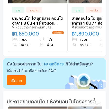
ขาย
คอนโด
ขาย
คอนโด
ขายคอนโด ไฮ สุทธิสาร คอนโด
ขายคอนโด ไฮ สุทธิสา
อาคาร B ชั้น 4 1 ห้องนอน
อาคาร 1 ชั้น 7 1 ห้อง
ห้วยขวาง กรุงเทพมหานคร
ห้วยขวาง กรุงเทพมหาน
ขนาด 28 ตรม ใกล้ ตลาดเมือง
30 ตรม ใกล้ ตลาดเมื
ไทยภัทร
ภัทร
฿
1,850,000
฿
1,890,000
1 นอน
1 น้ำ
1 นอน
1 
28 ตร.ม.
ชั้น 4
30 ตร.ม.
ชั
ยังไม่เจอประกาศ ใน
ไฮ สุทธิสาร
ที่ใช่สำหรับคุณ?
ให้นายหน้ามืออาชีพช่วยค้นหาให้ฟรี
เริ่มเลย
ประกาศขายคอนโด 1 ห้องนอน ในโครงการอื่นๆ ใกล้เคียง