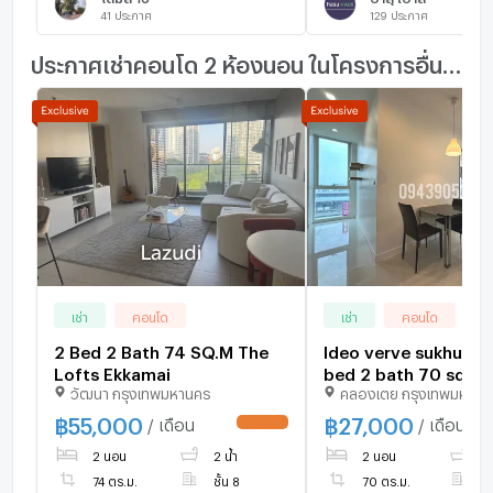
41
ประกาศ
129
ประกาศ
ประกาศเช่าคอนโด 2 ห้องนอน ในโครงการอื่นๆ ใกล้เคียง
เช่า
คอนโด
เช่า
คอนโด
2 Bed 2 Bath 74 SQ.M The
Ideo verve sukhumvi
Lofts Ekkamai
bed 2 bath 70 sqm ‼
วัฒนา กรุงเทพมหานคร
คลองเตย กรุงเทพมหานค
27000/month ‼️Best
price🔆✅
฿
55,000
฿
27,000
/ เดือน
/ เดือน
UPDATE !
2 นอน
2 น้ำ
2 นอน
2 
74 ตร.ม.
ชั้น 8
70 ตร.ม.
ชั