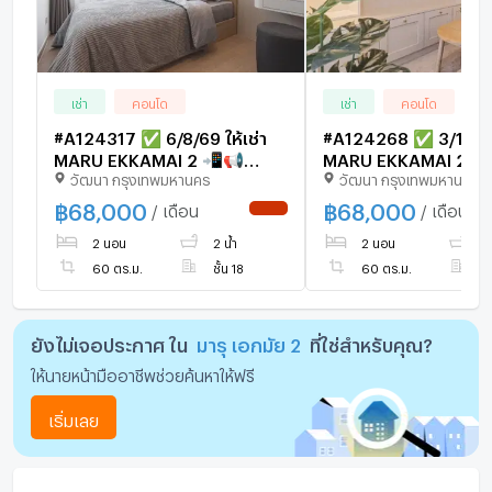
เช่า
คอนโด
เช่า
คอนโด
#A124317 ✅ 6/8/69 ให้เช่า
#A124268 ✅ 3/1/69 ให้เช่
MARU EKKAMAI 2 📲📢
MARU EKKAMAI 2 
วัฒนา กรุงเทพมหานคร
วัฒนา กรุงเทพมหานคร
สอบถาม ld line @condoboy
สอบถาม ld line @co
฿
68,000
฿
68,000
/ เดือน
/ เดือน
NEW !
2 นอน
2 น้ำ
2 นอน
2 
60 ตร.ม.
ชั้น 18
60 ตร.ม.
ชั
ยังไม่เจอประกาศ ใน
มารุ เอกมัย 2
ที่ใช่สำหรับคุณ?
ให้นายหน้ามืออาชีพช่วยค้นหาให้ฟรี
เริ่มเลย