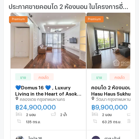
ประกาศขายคอนโด 2 ห้องนอน ในโครงการอื่นๆ ใกล้เคียง
ขาย
คอนโด
ขาย
คอนโด
💙Domus 16 💙 , Luxury
คอนโด 2 ห้องนอน โค
Living in the Heart of Asoke,
Hasu Haus Sukhumvi
คลองเตย กรุงเทพมหานคร
วัฒนา กรุงเทพมหานคร
near BTS asoke
ใกล้ BTS อ่อนนุช ชั้น 3
899071)
฿
24,900,000
฿
9,900,000
2 นอน
2 น้ำ
2 นอน
2 
135 ตร.ม.
63.25 ตร.ม.
ชั
โดมัส 16
ฮาสุ เฮ้าส์