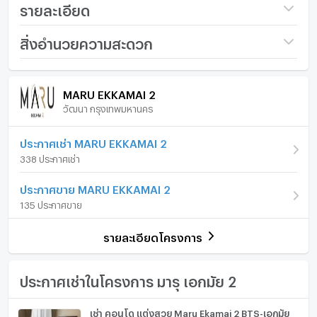
✅ Fully Furnished with Electric appliances
รายละเอียด
(Yearly contract)
ชื่อโครงการ
MARU EKKAMAI 2
สิ่งอำนวยความสะดวก
ราคา
48,000
More 𝙉𝙞𝙘𝙚 𝙉𝙚𝙬 𝘾𝙤𝙣𝙙𝙤 options #CondoBangkok​
/ เดือน
ภายในห้อง
ภายในโครงการ
🌟 𝗟𝗶𝗻𝗲 @𝟰𝟴𝟲𝘽𝙕𝙀𝘼𝘾
MARU EKKAMAI 2
เงินมัดจำ/ประกัน
2 เดือน
วัฒนา กรุงเทพมหานคร
เฟอร์นิเจอร์
ค่าเช่าล่วงหน้า
1 เดือน
โทรศัพท์บ้าน
ประกาศเช่า MARU EKKAMAI 2
รูปแบบห้อง
2 ห้องนอน
338 ประกาศเช่า
เครื่องปรับอากาศ
ห้องอยู่ชั้นที่
2X
ประกาศขาย MARU EKKAMAI 2
เครื่องทำน้ำร้อน/น้ำอุ่น
จำนวนห้องนอน
2 ห้องนอน
135 ประกาศขาย
ประตูห้องระบบ digital lock
จำนวนห้องน้ำ
2 ห้องน้ำ
รายละเอียดโครงการ
อ่างอาบน้ำ
ขนาดพื้นที่ห้อง
55 ตร.ม.
TV
ประกาศเช่าในโครงการ มารุ เอกมัย 2
เตาปรุงอาหาร
เช่า คอนโด แต่งสวย Maru Ekamai 2 BTS-เอกมัย