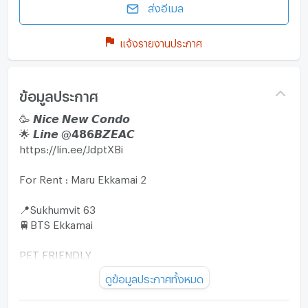
ส่งอีเมล
แจ้งรายงานประกาศ
ข้อมูลประกาศ
🥳 𝙉𝙞𝙘𝙚 𝙉𝙚𝙬 𝘾𝙤𝙣𝙙𝙤
🌟 𝙇𝙞𝙣𝙚 @𝟰𝟴𝟲𝘽𝙕𝙀𝘼𝘾
https://lin.ee/JdptXBi
For Rent : Maru Ekkamai 2
📍Sukhumvit 63
🚆BTS Ekkamai
PET FRIENDLY
✅ 2bed 2bath with bathtub
ดูข้อมูลประกาศทั้งหมด
✅ Size 55 sqm
✅ 20+ Floor