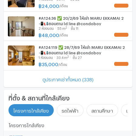
฿
24,000
/
เดือน
UPDATE !
#A12436 ✅ 20/2/69 ให้เช่า MARU EKKAMAI 2
📲📢สอบถาม ld line @condoboy
2
2
ห้องนอน
55
m
ชั้น 11
฿
48,000
/
เดือน
UPDATE !
#A124119 ✅ 28/7/69 ให้เช่า MARU EKKAMAI 2
📲📢สอบถาม ld line @condoboy
2
1
ห้องนอน
33.4
m
ชั้น 27
฿
35,000
/
เดือน
UPDATE !
ดูประกาศเช่าทั้งหมด (338)
ที่ตั้ง & สถานที่ใกล้เคียง
โครงการใกล้เคียง
รถไฟฟ้า
สถานศึกษา
แหล่ง
โครงการใกล้เคียง