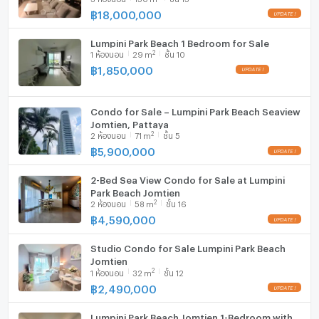
Refrigerator
฿
18,000,000
UPDATE !
เครื่องดูดควัน
Microwave
Ceiling fan
Lumpini Park Beach 1 Bedroom for Sale
มีอินเตอร์เน็ตไร้สาย (Wi-Fi) ในห้องพัก
2
1
ห้องนอน
29
m
ชั้น 10
Fully equipped and ready to move in
฿
1,850,000
UPDATE !
Excellent investment opportunity
เครื่องซักผ้า
ไมโครเวฟ
Facilities
Condo for Sale – Lumpini Park Beach Seaview
Residents can enjoy a wide range of facilities,
Jomtien, Pattaya
2
including:
2
ห้องนอน
71
m
ชั้น 5
฿
5,900,000
UPDATE !
2-Bed Sea View Condo for Sale at Lumpini
Swimming pool
Park Beach Jomtien
Fitness center
2
2
ห้องนอน
58
m
ชั้น 16
Sauna
฿
4,590,000
UPDATE !
Steam room
Landscaped gardens
Studio Condo for Sale Lumpini Park Beach
Jomtien
Children"s playground
2
1
ห้องนอน
32
m
ชั้น 12
CCTV security system
฿
2,490,000
UPDATE !
24-hour security
Communal relaxation areas
Lumpini Park Beach Jomtien 1-Bedroom with