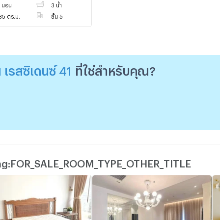
 นอน
3 น้ำ
35 ตร.ม.
ชั้น 5
 เรสซิเดนซ์ 41
ที่ใช่สำหรับคุณ?
ting:FOR_SALE_ROOM_TYPE_OTHER_TITLE