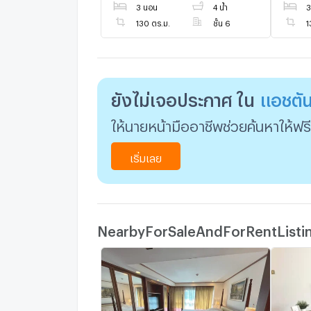
3 นอน
4 น้ำ
3
แอชตัน เรสซิเดนซ์ 41
130 ตร.ม.
ชั้น 6
1
ยังไม่เจอประกาศ ใน
แอชตัน
ให้นายหน้ามืออาชีพช่วยค้นหาให้ฟรี
เริ่มเลย
NearbyForSaleAndForRentLis