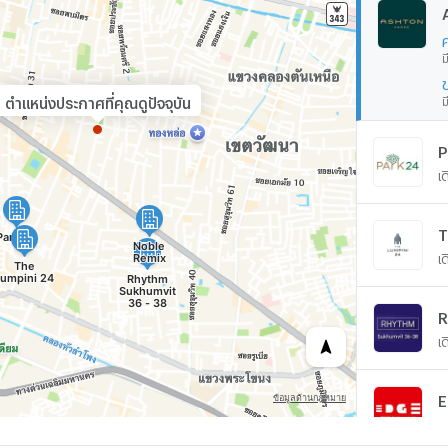
ม
ตำแหน่งประกาศที่คุณดูปัจจุบัน
ม
P
เ
T
เ
R
เ
E
เ