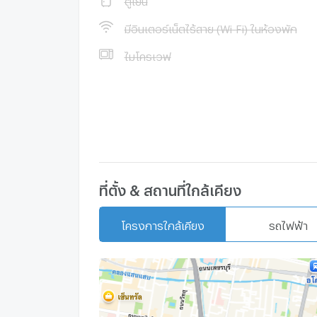
[wpforms id="2000"]
มีอินเตอร์เน็ตไร้สาย (Wi-Fi) ในห้องพัก
ไมโครเวฟ
ที่ตั้ง & สถานที่ใกล้เคียง
โครงการใกล้เคียง
รถไฟฟ้า