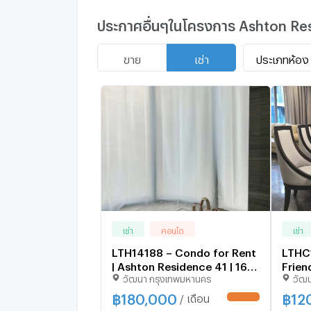
ประกาศอื่นๆในโครงการ Ashton Re
ประเภทห้อง
ขาย
เช่า
เช่า
คอนโด
เช่า
LTH14188 – Condo for Rent
LTHC
| Ashton Residence 41 | 160
Frien
วัฒนา กรุงเทพมหานคร
วัฒ
sqm | 3 Beds 4 Baths | Near
Rent 
BTS Phrom Phong |
Resid
฿
180,000
฿
12
/ เดือน
UPDATE !
180K/Month | คอนโดให้เช่า
Phrom