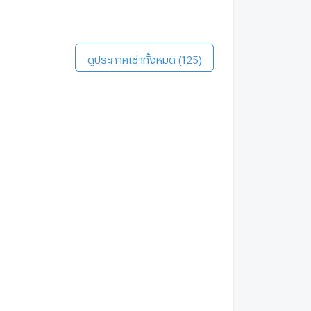
oble Remix
1.6 กม.
ดินประมาณ 19 นาที
ดูประกาศเช่าทั้งหมด (125)