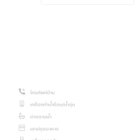
ek)
โทรศัพท์บ้าน
เครื่องทำน้ำร้อน/น้ำอุ่น
อ่างอาบน้ำ
เตาปรุงอาหาร
เครื่องดูดควัน