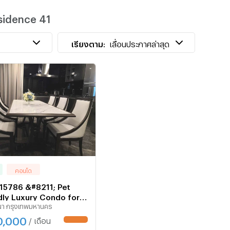
sidence 41
N
เ
เรียงตาม:
เลื่อนประกาศล่าสุด
คอนโด
15786 &#8211; Pet
dly Luxury Condo for
นา กรุงเทพมหานคร
Phrom Phong | Ashton
ence 41 | Near BTS
0,000
/ เดือน
UPDATE !
 Phong | 120,000 THB