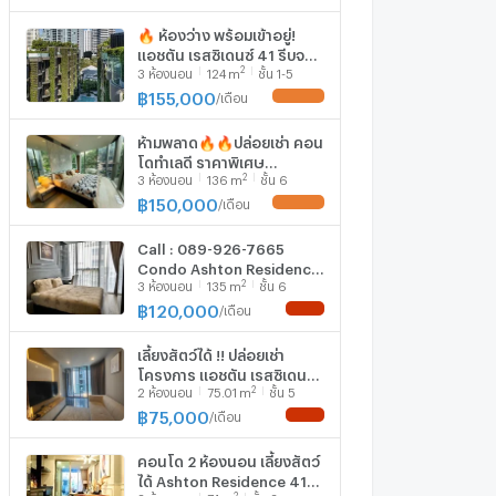
🔥 ห้องว่าง พร้อมเข้าอยู่!
แอชตัน เรสซิเดนซ์ 41 รีบจอง
2
3
ห้องนอน
124
m
ชั้น 1-5
ก่อนหลุด 🔥MD-26030147
฿
155,000
/
เดือน
UPDATE !
ห้ามพลาด🔥🔥ปล่อยเช่า คอน
โดทำเลดี ราคาพิเศษ
2
3
ห้องนอน
136
m
ชั้น 6
โครงการ แอชตัน เรสซิเดนซ์
41 MD-25085338
฿
150,000
/
เดือน
UPDATE !
Call : 089-926-7665
Condo Ashton Residence
2
3
ห้องนอน
135
m
ชั้น 6
41 ใกล้ BTS พร้อมพงษ์ ห้อง
ใหญ่พิเศษ 135 ตารางเมตร 3
฿
120,000
/
เดือน
NEW !
ห้องนอน 3 ห้องน้ำ วิวสระ
ชั้น6 ตกแต่งครบ
เลี้ยงสัตว์ได้ !! ปล่อยเช่า
โครงการ แอชตัน เรสซิเดนส์
2
2
ห้องนอน
75.01
m
ชั้น 5
41 2 ห้องนอน ขนาดห้อง
75.01 ตร.ม. ชั้น 5 อาคาร เอ
฿
75,000
/
เดือน
NEW !
ใกล้บีทีเอส พร้อมพงษ์
คอนโด 2 ห้องนอน เลี้ยงสัตว์
ได้ Ashton Residence 41
2