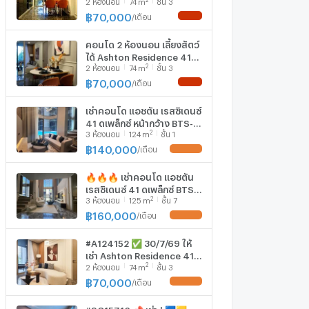
2
ห้องนอน
74
m
ชั้น 3
ใกล้ BTS พร้อมพงษ์ 200 ม.
(ID 3169463)
฿
70,000
/
เดือน
NEW !
คอนโด 2 ห้องนอน เลี้ยงสัตว์
ได้ Ashton Residence 41
2
2
ห้องนอน
74
m
ชั้น 3
ใกล้ BTS พร้อมพงษ์ (ID
3160113)
฿
70,000
/
เดือน
NEW !
เช่าคอนโด แอชตัน เรสซิเดนซ์
41 ดูเพล็กซ์ หน้ากว้าง BTS-
2
3
ห้องนอน
124
m
ชั้น 1
พร้อมพงษ์ คลองตันเหนือ
เขต วัฒนา กรุงเทพ CX-
฿
140,000
/
เดือน
UPDATE !
147616 ✅ ทักไลน์
@connexproperty ตอบ
🔥🔥🔥 เช่าคอนโด แอชตัน
ทันที ทีมงานมืออาชีพ ✅
เรสซิเดนซ์ 41 ดูเพล็กซ์ BTS-
2
3
ห้องนอน
125
m
ชั้น 7
พร้อมพงษ์ คลองตันเหนือ
เขต วัฒนา กรุงเทพ CX-
฿
160,000
/
เดือน
UPDATE !
116676 ✅ ทักไลน์
@connexproperty ตอบ
#A124152 ✅ 30/7/69 ให้
ทันที ทีมงานมืออาชีพ ✅ 🔥
เช่า Ashton Residence 41
🔥🔥
2
2
ห้องนอน
74
m
ชั้น 3
📲📢สอบถาม ld line
@condoboy
฿
70,000
/
เดือน
UPDATE !
#SC15716 📌 เช่า | 🟦🟨