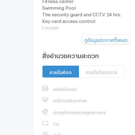
Fitness center
Swimming Pool
The security guard and CCTV 24 hrs.
Key card access control
Lounge
ดูข้อมูลประกาศทั้งหมด
Launch promotions ( choose 1 option )
สิ่งอำนวยความสะดวก
One month free rent
ภายในห้อง
ภายในโครงการ
Free internet and TV cable.
Free standard cleaning service (once a we
เฟอร์นิเจอร์
เครื่องปรับอากาศ
Location: BTS Phrom Phong station
ประตูห้องระบบ digital lock
For Rent 160,000 THB/Month
TV
ตู้เย็น