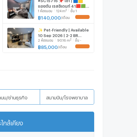
แอชตัน เรสซิเดนท์ 41🟥🟩
2
1
ห้องนอน
124
m
ชั้น 1
💬 𝑪𝒐𝒏𝒕𝒂𝒄𝒕 𝑳𝑰𝑵𝑬:
@𝒔𝒆𝒄𝒓𝒆𝒕𝒑𝒓𝒐𝒑𝒆𝒓𝒕𝒚 🔥✨
฿
140,000
/
เดือน
UPDATE !
✨ Pet-Friendly | Available
10 Sep 2026 | 2-2 BR
2
2
ห้องนอน
90.16
m
ชั้น -
Condo for Rent –Ashton
Residence 📞 097-656-
฿
85,000
/
เดือน
UPDATE !
2369
ถนน/ย่านธุรกิจ
สนามบิน/โรงพยาบาล
ใกล้เคียง
แสดงเพิ่มเติม