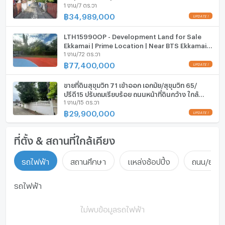
1 งาน/7 ตร.วา
฿
34,989,000
LTH15990OP - Development Land for Sale
Ekkamai | Prime Location | Near BTS Ekkamai |
1 งาน/72 ตร.วา
77.4 MB | ที่ดินเอกมัย ทำเลศักยภาพ ใกล้ BTS
เอกมัย
฿
77,400,000
ขายที่ดินสุขุมวิท 71 เข้าออก เอกมัย/สุขุมวิท 65/
ปรีดี15 ปรับถมเรียบร้อย ถนนหน้าที่ดินกว้าง ใกล้
1 งาน/15 ตร.วา
BTS เอกมัย พระโขนง Land Sukhumvit
0879074045
฿
29,900,000
ที่ตั้ง & สถานที่ใกล้เคียง
รถไฟฟ้า
สถานศึกษา
แหล่งช้อปปิ้ง
ถนน/ย่านธ
รถไฟฟ้า
ไม่พบข้อมูลรถไฟฟ้า