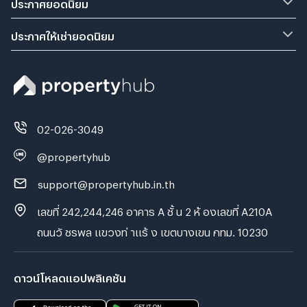
ประกาศยอดนิยม
ประกาศให้เช่ายอดนิยม
02-026-3049
@propertyhub
support@propertyhub.in.th
เลขที่ 242,244,246 อาคาร A ชั้ น 2 ห้ องเลขที่ A210A
ถนนวั ชรพล แขวงท่ าแร้ ง เขตบางเขน กทม. 10230
ดาวน์โหลดแอปพลิเคชัน