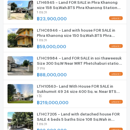
เครื่องปรับอากาศ
LTH6945 – Land FOR SALE in Phra Khanong
ลึก (เมตร)
- เมตร
size 158 Sq.Wah.BTS Phra Khanong Station
เครื่องทำน้ำร้อน/น้ำอุ่น
1 ตร.วา
ONLY 23.90 MB
฿
23,900,000
ประตูห้องระบบ digital lock
LTHC6946 – Land with house FOR SALE in
อ่างอาบน้ำ
Phra Khanong size 150 Sq.Wah.BTS Phra
1 ตร.วา
Khanong Station ONLY 59 MB
TV
฿
59,000,000
เตาปรุงอาหาร
LTHC9984 – Land FOR SALE in soi thaweesuk
Size 300 Sq.W Near MRT Phetchaburi station
3 งาน
ตู้เย็น
ONLY 88 MB
฿
88,000,000
เครื่องดูดควัน
LTH10563– Land With House FOR SALE in
ลิฟท์
Sukhumvit 49 24 size 400 Sq. w. Near BTS
1 ไร่
Thonglo Station ONLY 219 MB
฿
219,000,000
ที่จอดรถ
ที่จอดรถจักรยานยนต์
LTHC7205 – Land with detached house FOR
SALE 4 beds 5 baths Size 108 Sq.Wah in
1 ตร.วา
Phrakanong area (Sukhumvit 71) ONLY 22 MB
มีอินเตอร์เน็ตไร้สาย (Wi-Fi) ในห้องพัก
฿
22,000,000