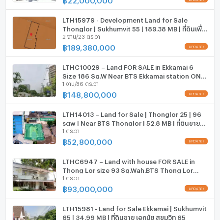
กล้องวงจรปิด (CCTV)
LTH15979 - Development Land for Sale
สระว่ายน้ำ
Thonglor | Sukhumvit 55 | 189.38 MB | ที่ดินเพื่อ
2 งาน/23 ตร.วา
การพัฒนาขาย ทองหล่อ สุขุมวิท 55
฿
189,380,000
โรงยิม / ฟิตเนส
ห้องซาวน่า
LTHC10029 – Land FOR SALE in Ekkamai 6
Size 186 Sq.W Near BTS Ekkamai station ONLY
1 งาน/86 ตร.วา
148.8 MB
ห้องสตรีม
฿
148,800,000
EV-Charger
LTH14013 – Land for Sale | Thonglor 25 | 96
sqw | Near BTS Thonglor | 52.8 MB | ที่ดินขาย
เครื่องซักผ้า
1 ตร.วา
ทองหล่อ 25
฿
52,800,000
ไมโครเวฟ
LTHC6947 – Land with house FOR SALE in
Thong Lor size 93 Sq.Wah.BTS Thong Lor
1 ตร.วา
Station ONLY 93 MB
฿
93,000,000
LTH15981 - Land for Sale Ekkamai | Sukhumvit
65 | 34.99 MB | ที่ดินขาย เอกมัย สุขุมวิท 65