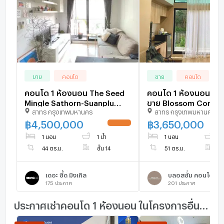
ขาย
คอนโด
ขาย
คอนโด
คอนโด 1 ห้องนอน The Seed
คอนโด 1 ห้องนอน 51 
Mingle Sathorn-Suanplu
ขาย Blossom Condo
สาทร กรุงเทพมหานคร
สาทร กรุงเทพมหานคร
สถานี BTS ศาลาแดง (ID
Sathorn-Charoenrat 
2047831)
BTS สุรศักดิ์ (ID 306
฿
4,500,000
฿
3,650,000
UPDATE !
1 นอน
1 น้ำ
1 นอน
1 
44 ตร.ม.
ชั้น 14
51 ตร.ม.
ชั
เดอะ ซี้ด มิงเกิล
175
ประกาศ
201
ประกาศ
ประกาศเช่าคอนโด 1 ห้องนอน ในโครงการอื่นๆ ใกล้เคียง