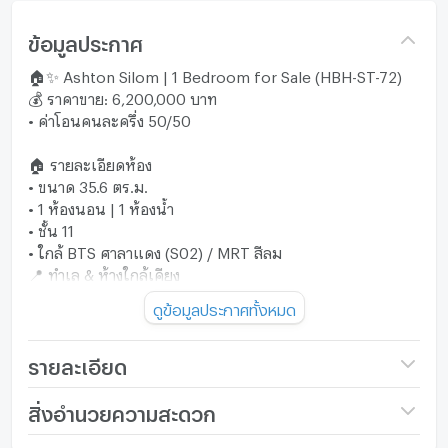
ข้อมูลประกาศ
🏠✨ Ashton Silom | 1 Bedroom for Sale (HBH-ST-72)
💰 ราคาขาย: 6,200,000 บาท
• ค่าโอนคนละครึ่ง 50/50
🏠 รายละเอียดห้อง
• ขนาด 35.6 ตร.ม.
• 1 ห้องนอน | 1 ห้องน้ำ
• ชั้น 11
• ใกล้ BTS ศาลาแดง (S02) / MRT สีลม
📍 ทำเล & ห้างใกล้เคียง
• Silom Complex
ดูข้อมูลประกาศทั้งหมด
• Central Silom
• Park Silom
• One Bangkok
รายละเอียด
• สวนลุมพินี
ชื่อโครงการ
Ashton Silom
สิ่งอำนวยความสะดวก
📞 สนใจนัดเข้าชมโครงการ ติดต่อ
ราคา
6,200,000
• โทร: (+66) 88-664-5656