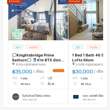
เช่า
คอนโด
เช่า
คอนโด
🗯️Knightsbridge Prime
1 Bed 1 Bath 46 SQ.
Sathorn🗯️ 🚆ห่าง BTS ช่อง
Lofts Silom
สาทร กรุงเทพมหานคร
บางรัก กรุงเทพมหานคร
นนทรี 600 เมตร 🚆ห่าง BRT
อาคารสงเคราะห์ 20 เมตร
฿
35,000
฿
30,000
/ เดือน
/ เดือน
UPDATE !
1 นอน
1 น้ำ
1 นอน
1 
44 ตร.ม.
ชั้น 41
46 ตร.ม.
ไนท์บริดจ์ ไพร์ม สาทร
เดอะ ลอฟท์ สีลม
1102
ประกาศ
163
ประกาศ