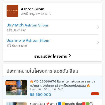
ภายในห้อง
ภายในโครงการ
• Line OA: @habihub
(174,157 บาท/ตร.ม.)
Ashton Silom
บางรัก กรุงเทพมหานคร
รูปแบบห้อง
1 ห้องนอน
เฟอร์นิเจอร์
ห้องอยู่ชั้นที่
11
โทรศัพท์บ้าน
ประกาศเช่า Ashton Silom
295 ประกาศเช่า
จำนวนห้องนอน
1 ห้องนอน
เครื่องปรับอากาศ
ประกาศขาย Ashton Silom
จำนวนห้องน้ำ
1 ห้องน้ำ
เครื่องทำน้ำร้อน/น้ำอุ่น
175 ประกาศขาย
ขนาดพื้นที่ห้อง
35.6 ตร.ม.
ประตูห้องระบบ digital lock
รายละเอียดโครงการ
อ่างอาบน้ำ
TV
ประกาศขายในโครงการ แอชตัน สีลม
เตาปรุงอาหาร
🔥MD-26066676 Rare Item ห้องสวย ราคาต่ำ
กว่าตลาด Ashton Silom รีบจองก่อนหลุด 🔥
ตู้เย็น
2
1
ห้องนอน
50
m
ชั้น 5-10
฿
8,690,000
NEW !
เครื่องดูดควัน
#SC15451 📌 ขาย | 🟦🟨แอชตัน สีลม🟥🟩💬
มีอินเตอร์เน็ตไร้สาย (Wi-Fi) ในห้องพัก