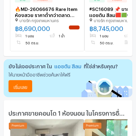
🔥MD-26066676 Rare Item
#SC16089 📌 ขาย | 
ห้องสวย ราคาต่ำกว่าตลาด
แอชตัน สีลม🟥🟩💬
บางรัก กรุงเทพมหานคร
บางรัก กรุงเทพมหานคร
Ashton Silom รีบจองก่อน
𝑪𝒐𝒏𝒕𝒂𝒄𝒕𝑳𝑰𝑵𝑬:@𝒔𝒆𝒄𝒓𝒆𝒕𝒑𝒓
หลุด 🔥
🔥✨
฿
8,690,000
฿
8,745,000
NEW !
1 นอน
1 น้ำ
1 นอน
1 
50 ตร.ม.
50 ตร.ม.
ชั
ยังไม่เจอประกาศ ใน
แอชตัน สีลม
ที่ใช่สำหรับคุณ?
ให้นายหน้ามืออาชีพช่วยค้นหาให้ฟรี
เริ่มเลย
ประกาศขายคอนโด 1 ห้องนอน ในโครงการอื่นๆ ใกล้เคียง