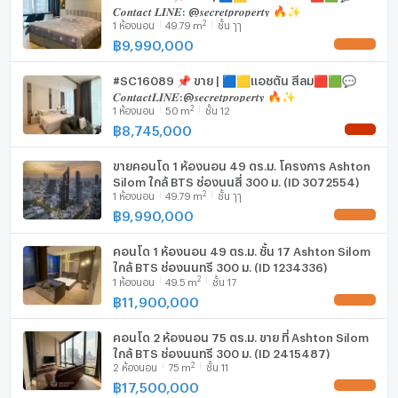
𝑪𝒐𝒏𝒕𝒂𝒄𝒕 𝑳𝑰𝑵𝑬: @𝒔𝒆𝒄𝒓𝒆𝒕𝒑𝒓𝒐𝒑𝒆𝒓𝒕𝒚 🔥✨
2
1
ห้องนอน
49.79
m
ชั้น ๅๅ
เครื่องซักผ้า
฿
9,990,000
UPDATE !
ไมโครเวฟ
#SC16089 📌 ขาย | 🟦🟨แอชตัน สีลม🟥🟩💬
𝑪𝒐𝒏𝒕𝒂𝒄𝒕𝑳𝑰𝑵𝑬:@𝒔𝒆𝒄𝒓𝒆𝒕𝒑𝒓𝒐𝒑𝒆𝒓𝒕𝒚 🔥✨
2
1
ห้องนอน
50
m
ชั้น 12
฿
8,745,000
NEW !
ขายคอนโด 1 ห้องนอน 49 ตร.ม. โครงการ Ashton
Silom ใกล้ BTS ช่องนนสี่ 300 ม. (ID 3072554)
2
1
ห้องนอน
49.79
m
ชั้น ๅๅ
฿
9,990,000
UPDATE !
คอนโด 1 ห้องนอน 49 ตร.ม. ชั้น 17 Ashton Silom
ใกล้ BTS ช่องนนทรี 300 ม. (ID 1234336)
2
1
ห้องนอน
49.5
m
ชั้น 17
฿
11,900,000
UPDATE !
คอนโด 2 ห้องนอน 75 ตร.ม. ขาย ที่ Ashton Silom
ใกล้ BTS ช่องนนทรี 300 ม. (ID 2415487)
2
2
ห้องนอน
75
m
ชั้น 11
฿
17,500,000
UPDATE !