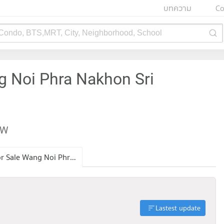
บทความ
Co
 Condo, BTS,MRT, City, Neighborhood, School
g Noi Phra Nakhon Sri
EW
Condo for Sale Wang Noi Phra Nakhon Sri Ayutthaya
Lastest update