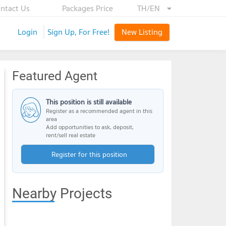
ntact Us
Packages Price
TH/EN
Login
Sign Up, For Free!
New Listing
Featured Agent
This position is still available
Register as a recommended agent in this
area
Add opportunities to ask, deposit,
rent/sell real estate
Register for this position
Nearby Projects