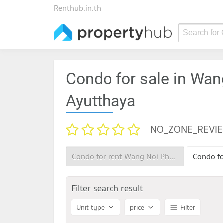
Renthub.in.th
Search for
Condo for sale in Wan
Ayutthaya
NO_ZONE_REVI
Condo for rent Wang Noi Phra Nakhon Sri Ayutthaya
Filter search result
Unit type
price
Filter