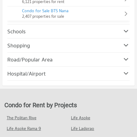
6,121 properties for rent
Condo for Sale BTS Nana
2,407 properties for sale
Schools
Shopping
Road/Popular Area
Condo Sukhumvit Road
Hospital/Airport
PROJECT_COUNT
Condo for Rent near Sukhumvit Road
77,033 properties for rent
Condo for Sale near Sukhumvit Road
Condo for Rent by Projects
29,407 properties for sale
The Politan Rive
Life Asoke
Condo Petchburi Road Bangkok
Life Asoke Rama 9
PROJECT_COUNT
Life Ladprao