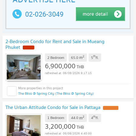
2-Bedroom Condo for Rent and Sale in Mueang
Phuket
NEW !
2
th
m
2 Bedroom
65.0
5
fl.
6,900,000
THB
06/08/2026 9:17:15
The Bliss @ Spring City (The Bliss @ Spring City)
The Urban Attitude Condo for Sale in Pattaya
UPDATE !
2
th
m
1 Bedroom
44.0
4
fl.
3,200,000
THB
06/08/2026 4:40:00