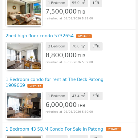
2
st
m
1 Bedroom
55.0
1
fl.
7,500,000
THB
05/08/2026 5:39:00
2bed high floor condo 5732654
2
th
m
2 Bedroom
70.8
5
fl.
8,800,000
THB
05/08/2026 5:39:00
1 Bedroom condo for rent at The Deck Patong
1909669
2
rd
m
1 Bedroom
43.4
3
fl.
6,000,000
THB
05/08/2026 5:39:00
1 Bedroom 43 SQ.M Condo For Sale In Patong
th