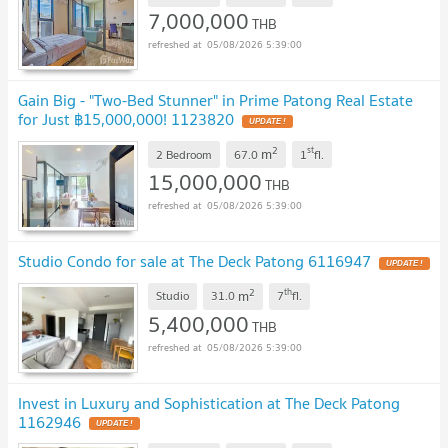
7,000,000
THB
05/08/2026 5:39:00
Gain Big - "Two-Bed Stunner" in Prime Patong Real Estate
for Just ฿15,000,000! 1123820
2
st
m
2 Bedroom
67.0
1
fl.
15,000,000
THB
05/08/2026 5:39:00
Studio Condo for sale at The Deck Patong 6116947
2
th
m
Studio
31.0
7
fl.
5,400,000
THB
05/08/2026 5:39:00
Invest in Luxury and Sophistication at The Deck Patong
1162946