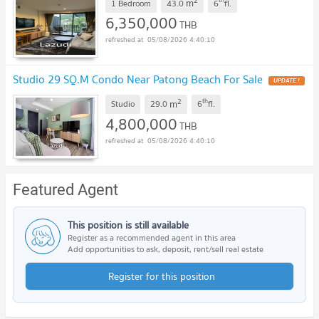
2
m
1 Bedroom
43.0
6
fl.
6,350,000
THB
05/08/2026 4:40:10
Studio 29 SQ.M Condo Near Patong Beach For Sale
2
th
m
Studio
29.0
6
fl.
4,800,000
THB
05/08/2026 4:40:10
Featured Agent
This position is still available
Register as a recommended agent in this area
Add opportunities to ask, deposit, rent/sell real estate
Register for this position