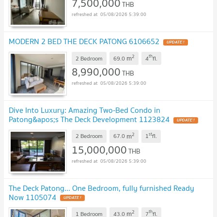
7,500,000
THB
05/08/2026 5:39:00
MODERN 2 BED THE DECK PATONG 6106652
2
th
m
2 Bedroom
69.0
4
fl.
8,990,000
THB
05/08/2026 5:39:00
Dive Into Luxury: Amazing Two-Bed Condo in
Patong&apos;s The Deck Development 1123824
2
st
m
2 Bedroom
67.0
1
fl.
15,000,000
THB
05/08/2026 5:39:00
The Deck Patong... One Bedroom, fully furnished Ready
Now 1105074
2
th
m
1 Bedroom
43.0
7
fl.