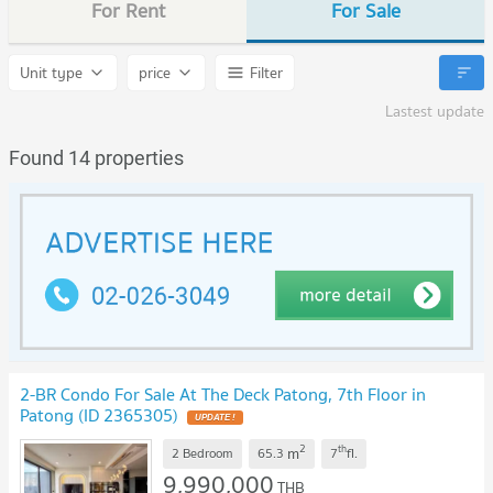
For Rent
For Sale
Unit type
price
Filter
Lastest update
Found 14 properties
2-BR Condo For Sale At The Deck Patong, 7th Floor in
Patong (ID 2365305)
2
th
m
2 Bedroom
65.3
7
fl.
9,990,000
THB