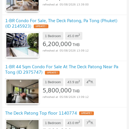
05/08/2026 13:39:00
1-BR Condo For Sale, The Deck Patong, Pa Tong (Phuket)
(ID 2145923)
2
m
1 Bedroom
45.0
6,200,000
THB
05/08/2026 13:09:12
1-BR 44 Sqm Condo For Sale At The Deck Patong Near Pa
Tong (ID 2975747)
2
th
m
1 Bedroom
43.9
4
fl.
5,800,000
THB
05/08/2026 13:09:12
The Deck Patong Top floor 1140774
2
th
m
1 Bedroom
43.0
7
fl.