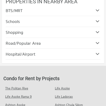
PROPERTIES IN NEARBY AREA
BTS/MRT
Schools
Shopping
Road/Popular Area
Condo Kathu Phuket
Hospital/Airport
PROJECT_COUNT
Condo Patong Hospital
Condo for Rent in Kathu Phuket
PROJECT_COUNT
226 properties for rent
Condo for Rent near Patong Hospital
Condo for Sale in Kathu Phuket
Condo for Rent by Projects
87 properties for rent
289 properties for sale
Condo for Sale near Patong Hospital
The Politan Rive
Life Asoke
Condo Patong Beach
123 properties for sale
Life Asoke Rama 9
PROJECT_COUNT
Life Ladprao
Condo for Rent near Patong Beach
Ashton Asoke
Ashton Chula Silom