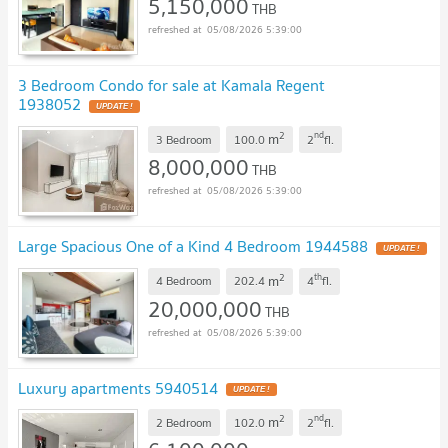
5,150,000
THB
05/08/2026 5:39:00
3 Bedroom Condo for sale at Kamala Regent
1938052
UPDATE !
2
nd
m
3 Bedroom
100.0
2
fl.
8,000,000
THB
05/08/2026 5:39:00
Large Spacious One of a Kind 4 Bedroom 1944588
UPDATE !
2
th
m
4 Bedroom
202.4
4
fl.
20,000,000
THB
05/08/2026 5:39:00
Luxury apartments 5940514
UPDATE !
2
nd
m
2 Bedroom
102.0
2
fl.