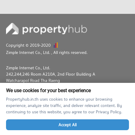
Copyright © 2019-2020
Zimple Internet Co., Ltd.
, All rights reserved.
Zimple Internet Co., Ltd.
242,244,246 Room A210A, 2nd Floor Building A
Watcharapol Road Tha Raeng
Bang Khen Bangkok 10230
We use cookies for your best experience
02-026-3049
support@propertyhub.in.th
Propertyhub.in.th uses cookies to enhance your browsing
experience, analyze site traffic, and deliver relevant content. By
Term of Service
Privacy Policy
Contact
continuing to use this website, you agree to our Privacy Policy.
Verified by
Accept All