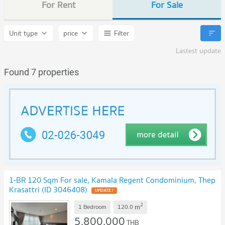
For Rent
For Sale
Unit type
price
Filter
Lastest update
Found 7 properties
1-BR 120 Sqm For sale, Kamala Regent Condominium, Thep
Krasattri (ID 3046408)
UPDATE !
2
m
1 Bedroom
120.0
5,800,000
THB