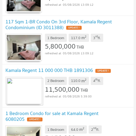
05/08/2026 13:09:12
117 Sqm 1-BR Condo On 3rd Floor, Kamala Regent
Condominium (ID 3011388)
UPDATE !
2
rd
m
1 Bedroom
117.0
3
fl.
5,800,000
THB
05/08/2026 13:09:12
Kamala Regent 11 000 000 THB 1891306
UPDATE !
2
th
m
2 Bedroom
110.0
4
fl.
11,500,000
THB
05/08/2026 5:39:00
1 Bedroom Condo for sale at Kamala Regent
6080205
UPDATE !
2
nd
m
1 Bedroom
64.0
2
fl.