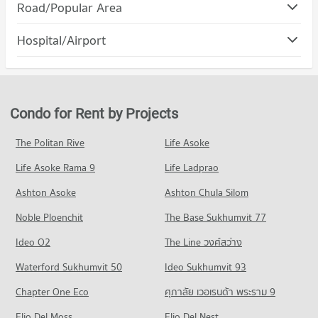
Road/Popular Area
Condo Kathu Phuket
Hospital/Airport
PROJECT_COUNT
Condo for Rent in Kathu Phuket
226 properties for rent
Condo for Sale in Kathu Phuket
Condo for Rent by Projects
289 properties for sale
The Politan Rive
Life Asoke
Condo Kamala Beach
Life Asoke Rama 9
PROJECT_COUNT
Life Ladprao
Condo for Rent near Kamala Beach
Ashton Asoke
Ashton Chula Silom
15 properties for rent
Noble Ploenchit
The Base Sukhumvit 77
Condo for Sale near Kamala Beach
41 properties for sale
Ideo O2
The Line วงศ์สว่าง
Waterford Sukhumvit 50
Ideo Sukhumvit 93
Chapter One Eco
ศุภาลัย เวอเรนด้า พระราม 9
Elio Del Moss
Elio Del Nest