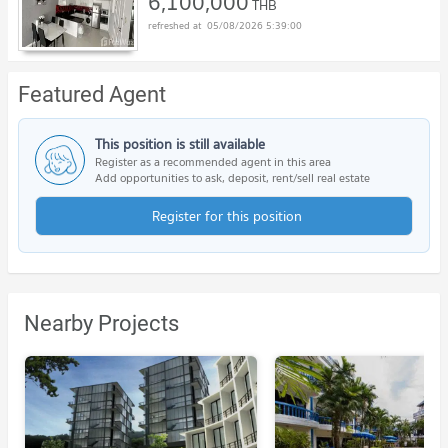
6,100,000
THB
05/08/2026 5:39:00
Featured Agent
This position is still available
Register as a recommended agent in this area
Add opportunities to ask, deposit, rent/sell real estate
Register for this position
Nearby Projects