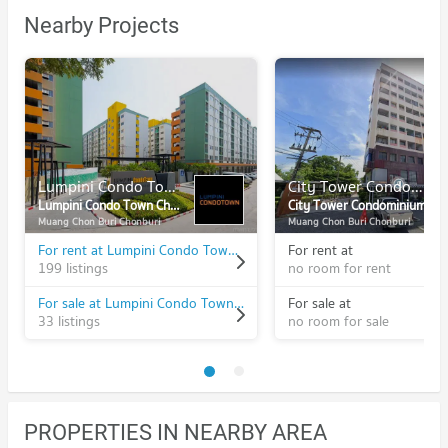
Nearby Projects
Lumpini Condo Town Chonburi - Sukhumvit
City Tower Condominium
Lumpini Condo Town Chonburi - Sukhumvit
City Tower Condominium
Muang Chon Buri Chonburi
Muang Chon Buri Chonburi
For rent at Lumpini Condo Town Chonburi - Sukhumvit
For rent at
199 listings
no room for rent
For sale at Lumpini Condo Town Chonburi - Sukhumvit
For sale at
33 listings
no room for sale
PROPERTIES IN NEARBY AREA