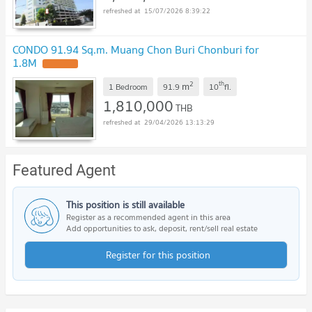
15/07/2026 8:39:22
CONDO 91.94 Sq.m. Muang Chon Buri Chonburi for
1.8M
UPDATE !
2
th
m
1 Bedroom
91.9
10
fl.
1,810,000
THB
29/04/2026 13:13:29
Featured Agent
This position is still available
Register as a recommended agent in this area
Add opportunities to ask, deposit, rent/sell real estate
Register for this position