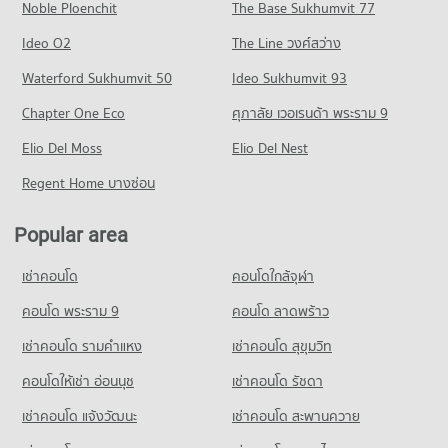
49 properties for sale
Noble Ploenchit
The Base Sukhumvit 77
Condo for Rent near Samitivej Chonburi Hospital
Condo for Sale near Nong Mai Daeng
335 properties for rent
342 properties for sale
Condo Wat Kampaeng Udom Pittayakon School
Ideo O2
The Line วงศ์สว่าง
Condo for Sale near Samitivej Chonburi Hospital
PROJECT_COUNT
Condo Ammata Nakhon Industrial Estate
Waterford Sukhumvit 50
Ideo Sukhumvit 93
77 properties for sale
Condo for Rent Wat Kampaeng Udom Pittayakon School
PROJECT_COUNT
Chapter One Eco
ศุภาลัย เวอเรนด้า พระราม 9
250 properties for rent
Condo 3rd Infantryman Battalion 21st Infantry
Condo for Rent near Ammata Nakhon Industrial Estate
Regiment
Condo for Sale Wat Kampaeng Udom Pittayakon School
Elio Del Moss
75 properties for rent
Elio Del Nest
48 properties for sale
PROJECT_COUNT
Condo for Sale near Ammata Nakhon Industrial Estate
Regent Home บางซ่อน
272 properties for sale
Condo for Rent near 3rd Infantryman Battalion 21st Infantry
Condo Wat Noen Sutthawat Municipal School
Regiment
PROJECT_COUNT
Popular area
Condo Tukcom Chonburi
16 properties for rent
Condo for Rent Wat Noen Sutthawat Municipal School
PROJECT_COUNT
Condo for Sale near 3rd Infantryman Battalion 21st Infantry
เช่าคอนโด
คอนโดใกล้จุฬา
282 properties for rent
Regiment
Condo for Rent near Tukcom Chonburi
48 properties for sale
Condo for Sale Wat Noen Sutthawat Municipal School
335 properties for rent
คอนโด พระราม 9
คอนโด ลาดพร้าว
66 properties for sale
Condo for Sale near Tukcom Chonburi
เช่าคอนโด รามคําแหง
เช่าคอนโด สุขุมวิท
78 properties for sale
คอนโดให้เช่า อ่อนนุช
เช่าคอนโด รัชดา
Condo Provincial Waterworks Authority Chonburi
เช่าคอนโด แจ้งวัฒนะ
เช่าคอนโด สะพานควาย
PROJECT_COUNT