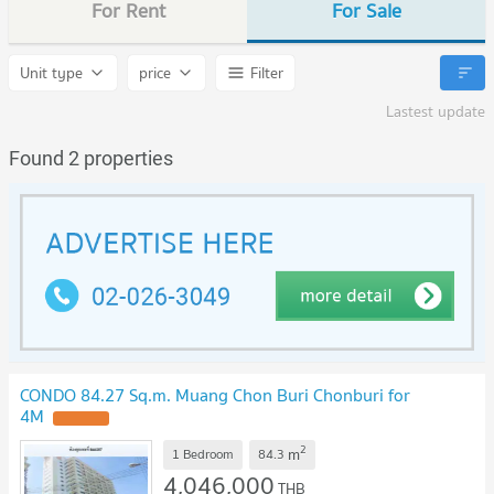
For Rent
For Sale
Unit type
price
Filter
Lastest update
Found 2 properties
CONDO 84.27 Sq.m. Muang Chon Buri Chonburi for
4M
UPDATE !
2
m
1 Bedroom
84.3
4,046,000
THB