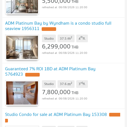
5,500,000
THB
06/08/2026 11:20:00
ADM Platinum Bay by Wyndham is a condo studio full
seaview 1956311
UPDATE !
2
th
m
Studio
37.5
4
fl.
6,299,000
THB
06/08/2026 11:20:00
Guaranteed 7% ROI 1BD at ADM Platinum Bay
5764923
UPDATE !
2
rd
m
Studio
37.6
3
fl.
7,800,000
THB
06/08/2026 11:20:00
Studio Condo for sale at ADM Platinum Bay 153308
UPDATE
!