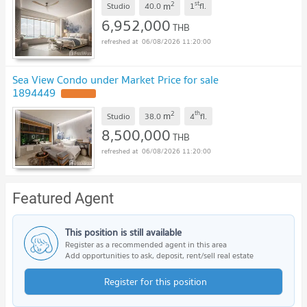
2
st
m
Studio
40.0
1
fl.
6,952,000
THB
06/08/2026 11:20:00
Sea View Condo under Market Price for sale
1894449
UPDATE !
2
th
m
Studio
38.0
4
fl.
8,500,000
THB
06/08/2026 11:20:00
Featured Agent
This position is still available
Register as a recommended agent in this area
Add opportunities to ask, deposit, rent/sell real estate
Register for this position