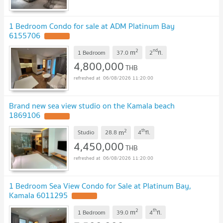
1 Bedroom Condo for sale at ADM Platinum Bay
6155706
UPDATE !
2
nd
m
1 Bedroom
37.0
2
fl.
4,800,000
THB
06/08/2026 11:20:00
Brand new sea view studio on the Kamala beach
1869106
UPDATE !
2
th
m
Studio
28.8
4
fl.
4,450,000
THB
06/08/2026 11:20:00
1 Bedroom Sea View Condo for Sale at Platinum Bay,
Kamala 6011295
UPDATE !
2
th
m
1 Bedroom
39.0
4
fl.