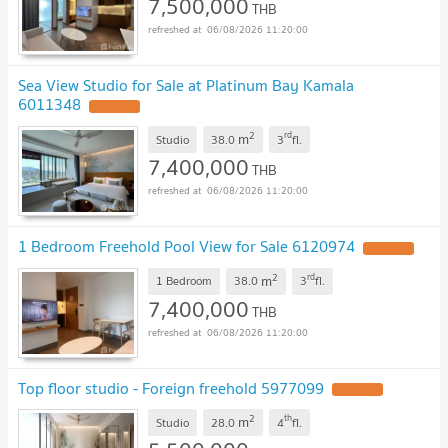
7,500,000
THB
06/08/2026 11:20:00
Sea View Studio for Sale at Platinum Bay Kamala
6011348
UPDATE !
2
rd
m
Studio
38.0
3
fl.
7,400,000
THB
06/08/2026 11:20:00
1 Bedroom Freehold Pool View for Sale 6120974
UPDATE !
2
rd
m
1 Bedroom
38.0
3
fl.
7,400,000
THB
06/08/2026 11:20:00
Top floor studio - Foreign freehold 5977099
UPDATE !
2
th
m
Studio
28.0
4
fl.