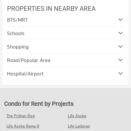
PROPERTIES IN NEARBY AREA
BTS/MRT
Schools
Shopping
Road/Popular Area
Condo Kathu Phuket
Hospital/Airport
PROJECT_COUNT
Condo for Rent in Kathu Phuket
224 properties for rent
Condo for Sale in Kathu Phuket
Condo for Rent by Projects
290 properties for sale
The Politan Rive
Life Asoke
Condo Kamala Beach
Life Asoke Rama 9
PROJECT_COUNT
Life Ladprao