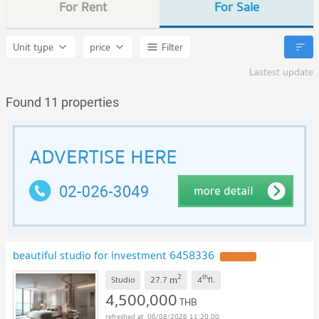
For Rent
For Sale
Unit type
price
Filter
Lastest update
Found 11 properties
beautiful studio for investment 6458336
UPDATE !
2
th
m
Studio
27.7
4
fl.
4,500,000
THB
06/08/2026 11:20:00