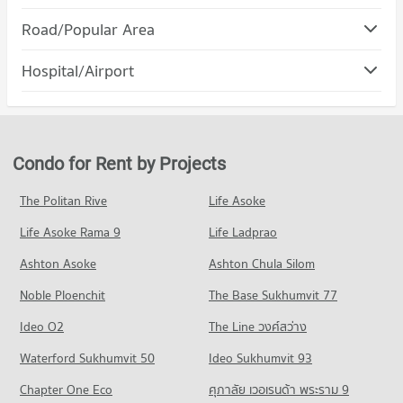
Road/Popular Area
Condo Muang Tak Tak
Hospital/Airport
PROJECT_COUNT
Condo for Rent in Muang Tak Tak
0 properties for rent
Condo for Sale in Muang Tak Tak
Condo for Rent by Projects
23 properties for sale
The Politan Rive
Life Asoke
Condo Mae Ramat Tak
Life Asoke Rama 9
PROJECT_COUNT
Life Ladprao
Condo for Rent in Mae Ramat Tak
Ashton Asoke
Ashton Chula Silom
0 properties for rent
Noble Ploenchit
The Base Sukhumvit 77
Condo for Sale in Mae Ramat Tak
3 properties for sale
Ideo O2
The Line วงศ์สว่าง
Condo Phop Phra Tak
Waterford Sukhumvit 50
Ideo Sukhumvit 93
PROJECT_COUNT
Chapter One Eco
ศุภาลัย เวอเรนด้า พระราม 9