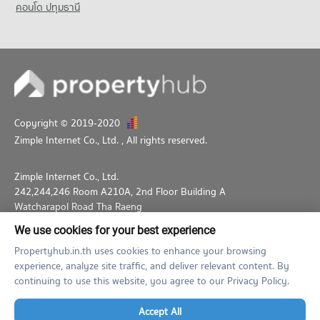
คอนโด ปทุมธานี
Copyright © 2019-2020
Zimple Internet Co., Ltd.
, All rights reserved.
Zimple Internet Co., Ltd.
242,244,246 Room A210A, 2nd Floor Building A
Watcharapol Road Tha Raeng
Bang Khen Bangkok 10230
We use cookies for your best experience
02-026-3049
support@propertyhub.in.th
Propertyhub.in.th uses cookies to enhance your browsing
experience, analyze site traffic, and deliver relevant content. By
Term of Service
Privacy Policy
Contact
continuing to use this website, you agree to our Privacy Policy.
Verified by
Accept All