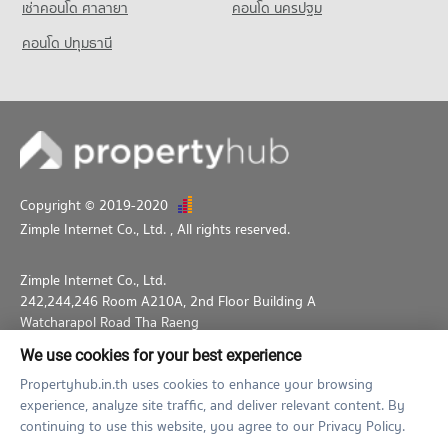
เช่าคอนโด ศาลายา
คอนโด นครปฐม
คอนโด ปทุมธานี
Copyright © 2019-2020
Zimple Internet Co., Ltd.
, All rights reserved.
Zimple Internet Co., Ltd.
242,244,246 Room A210A, 2nd Floor Building A
Watcharapol Road Tha Raeng
Bang Khen Bangkok 10230
We use cookies for your best experience
02-026-3049
support@propertyhub.in.th
Propertyhub.in.th uses cookies to enhance your browsing
experience, analyze site traffic, and deliver relevant content. By
Term of Service
Privacy Policy
Contact
continuing to use this website, you agree to our Privacy Policy.