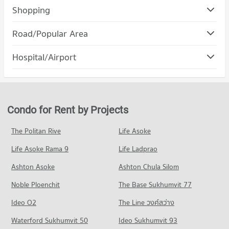
Shopping
Road/Popular Area
Condo Nakhon Chai Sri Nakhon Pathom
Hospital/Airport
PROJECT_COUNT
Condo for Rent in Nakhon Chai Sri Nakhon Pathom
9 properties for rent
Condo for Sale in Nakhon Chai Sri Nakhon Pathom
Condo for Rent by Projects
66 properties for sale
The Politan Rive
Life Asoke
Condo Bang Len Nakhon Pathom
Life Asoke Rama 9
PROJECT_COUNT
Life Ladprao
Condo for Rent in Bang Len Nakhon Pathom
Ashton Asoke
Ashton Chula Silom
3 properties for rent
Noble Ploenchit
The Base Sukhumvit 77
Condo for Sale in Bang Len Nakhon Pathom
43 properties for sale
Ideo O2
The Line วงศ์สว่าง
Condo Muang Nakhon Pathom Nakhon Pathom
Waterford Sukhumvit 50
Ideo Sukhumvit 93