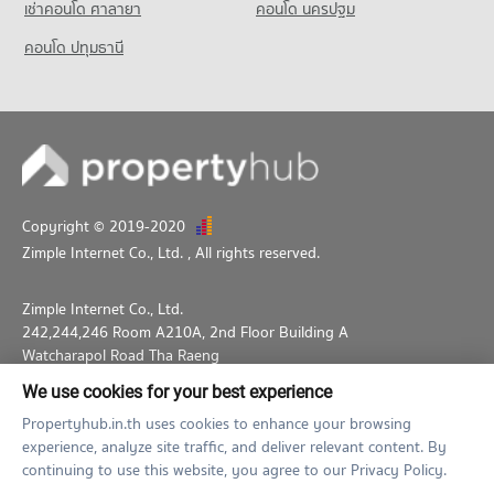
เช่าคอนโด ศาลายา
คอนโด นครปฐม
คอนโด ปทุมธานี
Copyright © 2019-2020
Zimple Internet Co., Ltd.
, All rights reserved.
Zimple Internet Co., Ltd.
242,244,246 Room A210A, 2nd Floor Building A
Watcharapol Road Tha Raeng
Bang Khen Bangkok 10230
We use cookies for your best experience
02-026-3049
support@propertyhub.in.th
Propertyhub.in.th uses cookies to enhance your browsing
experience, analyze site traffic, and deliver relevant content. By
Term of Service
Privacy Policy
Contact
continuing to use this website, you agree to our Privacy Policy.