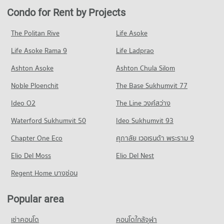
Condo for Sale near Chao Fah Tawan Tok Road Phuket
Condo for Rent by Projects
238 properties for sale
The Politan Rive
Life Asoke
Condo Chao Fah Suanluang Road Phuket
Life Asoke Rama 9
PROJECT_COUNT
Life Ladprao
Condo for Rent near Chao Fah Suanluang Road Phuket
Ashton Asoke
Ashton Chula Silom
4 properties for rent
Noble Ploenchit
The Base Sukhumvit 77
Condo for Sale near Chao Fah Suanluang Road Phuket
8 properties for sale
Ideo O2
The Line วงศ์สว่าง
Condo Vichit Nanum Khow Road Phuket
Waterford Sukhumvit 50
Ideo Sukhumvit 93
PROJECT_COUNT
Chapter One Eco
ศุภาลัย เวอเรนด้า พระราม 9
Condo for Rent near Vichit Nanum Khow Road Phuket
Elio Del Moss
0 properties for rent
Elio Del Nest
Condo for Sale near Vichit Nanum Khow Road Phuket
Regent Home บางซ่อน
6 properties for sale
Popular area
Condo Phattana Thong Thin Road Phuket
PROJECT_COUNT
เช่าคอนโด
คอนโดใกล้จุฬา