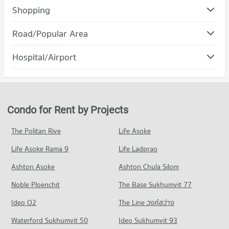
Shopping
Road/Popular Area
Condo Aka Thotsarot Road Phitsanulok
Hospital/Airport
PROJECT_COUNT
Condo for Rent near Aka Thotsarot Road Phitsanulok
0 properties for rent
Condo for Sale near Aka Thotsarot Road Phitsanulok
Condo for Rent by Projects
6 properties for sale
The Politan Rive
Life Asoke
Life Asoke Rama 9
Life Ladprao
Ashton Asoke
Ashton Chula Silom
Noble Ploenchit
The Base Sukhumvit 77
Ideo O2
The Line วงศ์สว่าง
Waterford Sukhumvit 50
Ideo Sukhumvit 93