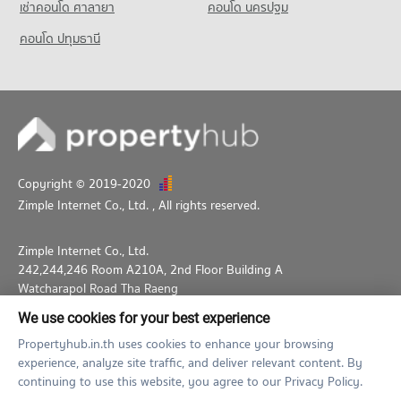
เช่าคอนโด ศาลายา
คอนโด นครปฐม
คอนโด ปทุมธานี
Copyright © 2019-2020
Zimple Internet Co., Ltd.
, All rights reserved.
Zimple Internet Co., Ltd.
242,244,246 Room A210A, 2nd Floor Building A
Watcharapol Road Tha Raeng
Bang Khen Bangkok 10230
We use cookies for your best experience
02-026-3049
support@propertyhub.in.th
Propertyhub.in.th uses cookies to enhance your browsing
experience, analyze site traffic, and deliver relevant content. By
Term of Service
Privacy Policy
Contact
continuing to use this website, you agree to our Privacy Policy.