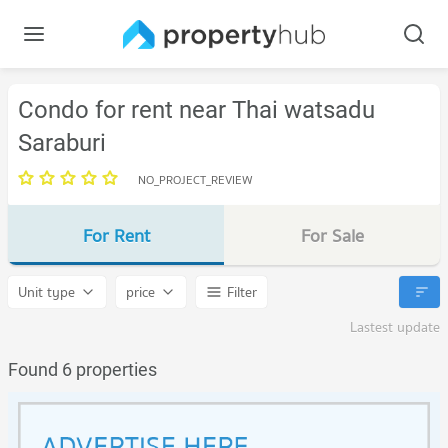
Condo for rent near Thai watsadu
Saraburi
NO_PROJECT_REVIEW
For Rent
For Sale
Unit type
price
Filter
Lastest update
Found 6 properties