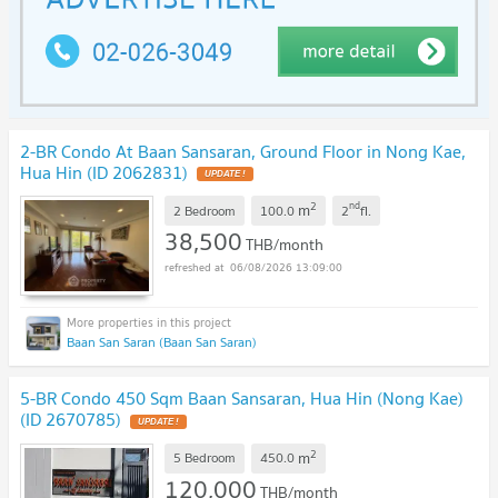
2-BR Condo At Baan Sansaran, Ground Floor in Nong Kae,
Hua Hin (ID 2062831)
2
nd
m
2 Bedroom
100.0
2
fl.
38,500
THB/month
06/08/2026 13:09:00
Baan San Saran (Baan San Saran)
5-BR Condo 450 Sqm Baan Sansaran, Hua Hin (Nong Kae)
(ID 2670785)
2
m
5 Bedroom
450.0
120,000
THB/month