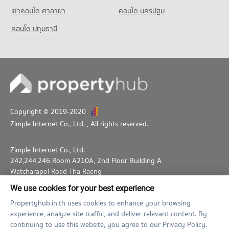
เช่าคอนโด ศาลายา
คอนโด นครปฐม
คอนโด ปทุมธานี
Copyright © 2019-2020
Zimple Internet Co., Ltd.
, All rights reserved.
Zimple Internet Co., Ltd.
242,244,246 Room A210A, 2nd Floor Building A
Watcharapol Road Tha Raeng
Bang Khen Bangkok 10230
We use cookies for your best experience
02-026-3049
support@propertyhub.in.th
Propertyhub.in.th uses cookies to enhance your browsing
experience, analyze site traffic, and deliver relevant content. By
Term of Service
Privacy Policy
Contact
continuing to use this website, you agree to our Privacy Policy.