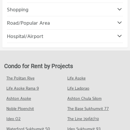
Condo Boromrajonani College of Nursing Saraburi
Shopping
PROJECT_COUNT
Condo Homepro Saraburi
Road/Popular Area
Condo for Rent Boromrajonani College of Nursing Saraburi
PROJECT_COUNT
10 properties for rent
Condo Kaengkhoy Industrial Estate
Hospital/Airport
Condo for Rent Homepro Saraburi
Condo for Sale Boromrajonani College of Nursing Saraburi
PROJECT_COUNT
21 properties for rent
50 properties for sale
Condo Kasemrad Hospital
Condo for Rent near Kaengkhoy Industrial Estate
Condo for Sale Homepro Saraburi
PROJECT_COUNT
6 properties for rent
93 properties for sale
Condo for Rent near Kasemrad Hospital
Condo for Sale near Kaengkhoy Industrial Estate
Condo for Rent by Projects
Condo Makro Saraburi
3 properties for rent
40 properties for sale
PROJECT_COUNT
Condo for Sale near Kasemrad Hospital
The Politan Rive
Life Asoke
17 properties for sale
Condo for Rent Makro Saraburi
Life Asoke Rama 9
Life Ladprao
2 properties for rent
Condo Fort Adison hospital
Condo for Sale Makro Saraburi
Ashton Asoke
Ashton Chula Silom
PROJECT_COUNT
21 properties for sale
Noble Ploenchit
The Base Sukhumvit 77
Condo for Rent near Fort Adison hospital
Condo Tesco Lotus Saraburi
10 properties for rent
Ideo O2
The Line วงศ์สว่าง
PROJECT_COUNT
Condo for Sale near Fort Adison hospital
Waterford Sukhumvit 50
Ideo Sukhumvit 93
42 properties for sale