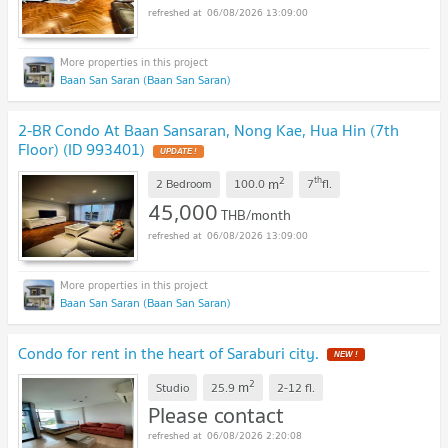
06/08/2026 13:09:00
Baan San Saran (Baan San Saran)
2-BR Condo At Baan Sansaran, Nong Kae, Hua Hin (7th
Floor) (ID 993401)
2
th
m
2 Bedroom
100.0
7
fl.
45,000
THB/month
06/08/2026 13:09:00
Baan San Saran (Baan San Saran)
Condo for rent in the heart of Saraburi city.
2
m
Studio
25.9
2-12
fl.
Please contact
06/08/2026 2:20:08