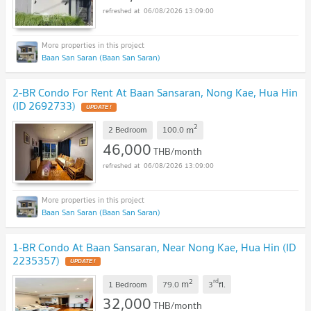
06/08/2026 13:09:00
Baan San Saran (Baan San Saran)
2-BR Condo For Rent At Baan Sansaran, Nong Kae, Hua Hin
(ID 2692733)
2
m
2 Bedroom
100.0
46,000
THB/month
06/08/2026 13:09:00
Baan San Saran (Baan San Saran)
1-BR Condo At Baan Sansaran, Near Nong Kae, Hua Hin (ID
2235357)
2
rd
m
1 Bedroom
79.0
3
fl.
32,000
THB/month